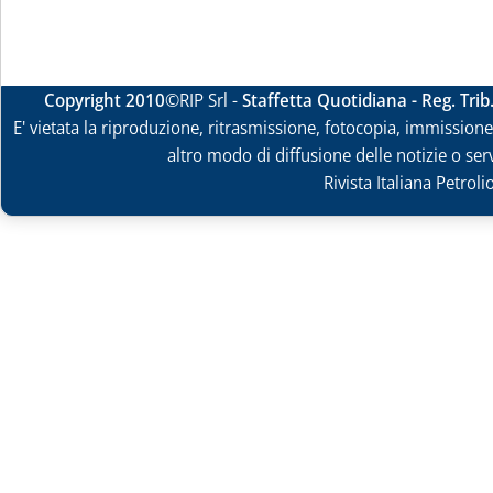
Copyright 2010
©RIP Srl -
Staffetta Quotidiana - Reg. Tri
E' vietata la riproduzione, ritrasmissione, fotocopia, immissione 
altro modo di diffusione delle notizie o ser
Rivista Italiana Petrol