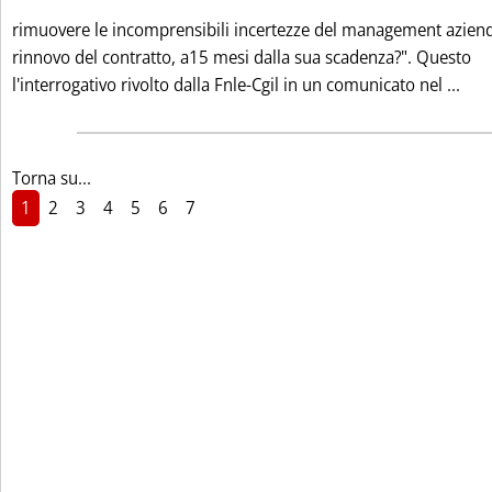
rimuovere le incomprensibili incertezze del management aziend
rinnovo del contratto, a15 mesi dalla sua scadenza?". Questo
Legg
l'interrogativo rivolto dalla Fnle-Cgil in un comunicato nel ...
Torna su...
1
2
3
4
5
6
7