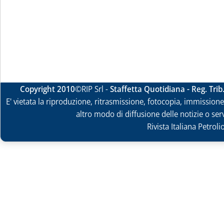
Copyright 2010
©RIP Srl -
Staffetta Quotidiana - Reg. Tri
E' vietata la riproduzione, ritrasmissione, fotocopia, immissione 
altro modo di diffusione delle notizie o ser
Rivista Italiana Petrol