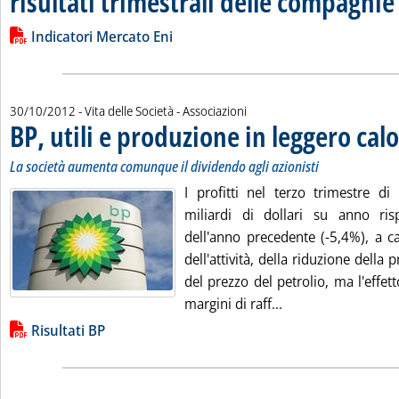
risultati trimestrali delle compagnie
Leggi tutta la notizia: 'Gli indicatori di mercato che influisco
Lista allegati PDF alla notizia
Indicatori Mercato Eni
30/10/2012
- Vita delle Società - Associazioni
BP, utili e produzione in leggero calo
La società aumenta comunque il dividendo agli azionisti
I profitti nel terzo trimestre d
miliardi di dollari su anno ris
dell'anno precedente (-5,4%), a c
dell'attività, della riduzione della
del prezzo del petrolio, ma l'effett
Leggi tutta la noti
margini di raff...
Lista allegati PDF alla notizia
Risultati BP