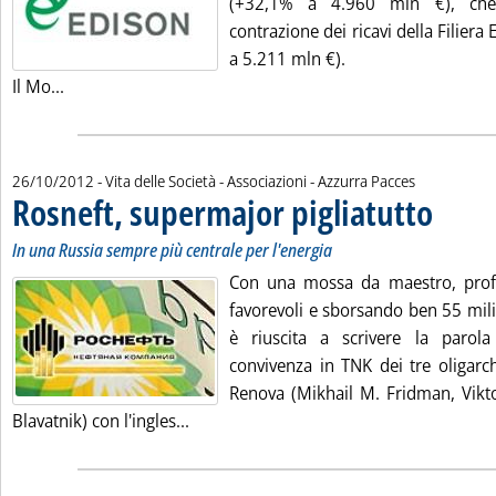
(+32,1% a 4.960 mln €), ch
contrazione dei ricavi della Filiera 
a 5.211 mln €).
Leggi tutta la notizia: 'Edison, balzo del Mol nei primi 
Il Mo...
di:
26/10/2012
- Vita delle Società - Associazioni -
Azzurra Pacces
Rosneft, supermajor pigliatutto
. Sottotitol
. Pubblicata
In una Russia sempre più centrale per l'energia
Con una mossa da maestro, profi
favorevoli e sborsando ben 55 milia
è riuscita a scrivere la parola
convivenza in TNK dei tre oligarch
Renova (Mikhail M. Fridman, Vikto
Leggi tutta la notizia: 'Rosneft, superm
Blavatnik) con l'ingles...