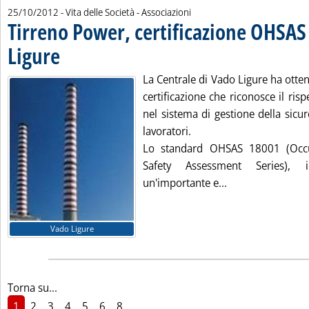
25/10/2012
- Vita delle Società - Associazioni
Tirreno Power, certificazione OHSAS
Ligure
. Pubblicata giovedì 25 ottobre 2012 alle 17.23.
La Centrale di Vado Ligure ha otte
certificazione che riconosce il rispe
nel sistema di gestione della sicur
lavoratori.
Lo standard OHSAS 18001 (Occu
Safety Assessment Series),
Leggi tutta la no
un'importante e...
Vado Ligure
Torna su...
1
2
3
4
5
6
8