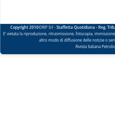
Copyright 2010
©RIP Srl -
Staffetta Quotidiana - Reg. Tri
E' vietata la riproduzione, ritrasmissione, fotocopia, immissione 
altro modo di diffusione delle notizie o ser
Rivista Italiana Petrol