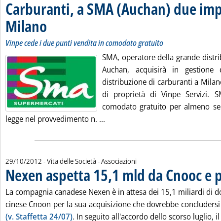
Carburanti, a SMA (Auchan) due imp
Milano
. Sottotitolo: Vinpe cede i due punti vendita in comodato gratuito
. Pubblicata lunedì 29 ottobre 2012 alle 16.36.
Vinpe cede i due punti vendita in comodato gratuito
SMA, operatore della grande distri
Auchan, acquisirà in gestione
distribuzione di carburanti a Mila
di proprietà di Vinpe Servizi. 
comodato gratuito per almeno sei 
Leggi tutta la notizia: 'Carburan
legge nel provvedimento n. ...
29/10/2012
- Vita delle Società - Associazioni
Nexen aspetta 15,1 mld da Cnooc e 
La compagnia canadese Nexen è in attesa dei 15,1 miliardi di do
cinese Cnoon per la sua acquisizione che dovrebbe concludersi 
(v. Staffetta 24/07)
. In seguito all'accordo dello scorso luglio, il 