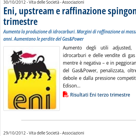
30/10/2012
- Vita delle Società - Associazioni
Eni, upstream e raffinazione spingon
trimestre
. Sottotitolo: Aumenta la produzione di idrocarburi. Margini di raff
. Pubblicata martedì 30 ottobre 2012 alle 10.8.
Aumenta la produzione di idrocarburi. Margini di raffinazione ai massi
anni. Aumentano le perdite del Gas&Power
Aumento degli utili adjusted,
idrocarburi e delle vendite di gas 
mentre è negativa – e in peggiora
del Gas&Power, penalizzata, olt
debole e dalla pressione competiti
Leggi tutta la notizia: 'E
Edison...
Lista allegati PDF alla notizia
Risultati Eni terzo trimestre
29/10/2012
- Vita delle Società - Associazioni