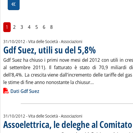
1
2
3
4
5
6
8
31/10/2012
- Vita delle Società - Associazioni
Gdf Suez, utili su del 5,8%
. Pubblicata mercoledì 31 
Gdf Suez ha chiuso i primi nove mesi del 2012 con utili in cres
al settembre 2011). Il fatturato è stato di 70,9 miliardi d
dell'8,4%. La crescita viene dall'incremento delle tariffe del ga
Leggi tutta la notiz
le stime di fine anno nonostante la chiusur...
Lista allegati PDF alla notizia
Dati Gdf Suez
31/10/2012
- Vita delle Società - Associazioni
Assoelettrica, le deleghe al Comitato