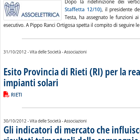
Dopo la ridefinizione dei verti
Staffetta 12/10)
, il presidente de
Testa, ha assegnato le funzioni a
esecutivo. A Pippo Ranci Ortigosa spetta il compito di seguire le a
31/10/2012
- Vita delle Società - Associazioni
Esito Provincia di Rieti (RI) per la re
impianti solari
. Pubblicata mercoledì 31 ottobre 2012 alle 10.13.
Leggi tutta la notizia: ' . Esito Provincia di Rieti (RI) per la rea
Lista allegati PDF alla notizia
RIETI
30/10/2012
- Vita delle Società - Associazioni
Gli indicatori di mercato che influis