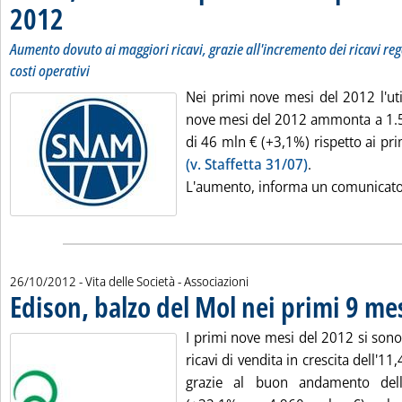
2012
. Sottotitolo: Aumento dovuto ai maggiori ricavi, grazie all'incremento dei ricavi 
. Pubblicata venerdì 26 ottobre 2012 alle 16.55.
Aumento dovuto ai maggiori ricavi, grazie all'incremento dei ricavi rego
costi operativi
Nei primi nove mesi del 2012 l'uti
nove mesi del 2012 ammonta a 1.
di 46 mln € (+3,1%) rispetto ai pr
(v. Staffetta 31/07)
.
L'aumento, informa un comunicato,
26/10/2012
- Vita delle Società - Associazioni
Edison, balzo del Mol nei primi 9 me
I primi nove mesi del 2012 si sono
ricavi di vendita in crescita dell'1
grazie al buon andamento della