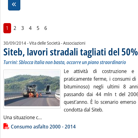
1
2
3
4
5
6
30/09/2014
- Vita delle Società - Associazioni
Siteb, lavori stradali tagliati del 50
Turrini: Sblocca Italia non basta, occorre un piano straordinario
Le attività di costruzione e
praticamente ferme, i consumi di 
bituminoso) negli ultimi 8 ann
passando dai 44 mln t del 2006 
quest'anno. È lo scenario emerso d
condotta dal Siteb.
Leggi tutta la notizia: 'Siteb, lavori stradali
Una situazione c...
Lista allegati PDF alla notizia
Consumo asfalto 2000 - 2014