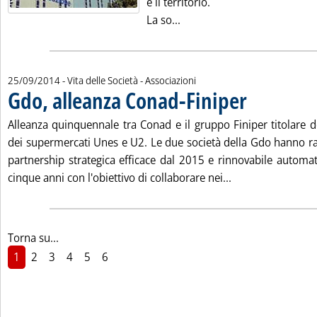
e il territorio.
Leggi tutta la notizia: 'Port
La so...
25/09/2014
- Vita delle Società - Associazioni
Gdo, alleanza Conad-Finiper
. Pubblicata giovedì
Alleanza quinquennale tra Conad e il gruppo Finiper titolare d
dei supermercati Unes e U2. Le due società della Gdo hanno r
partnership strategica efficace dal 2015 e rinnovabile automat
Leggi tutta la no
cinque anni con l'obiettivo di collaborare nei...
Torna su...
1
2
3
4
5
6