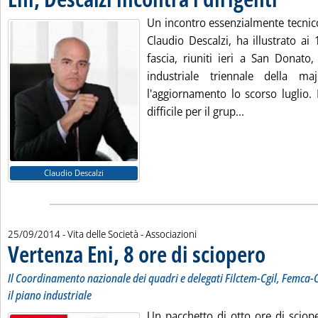
Un incontro essenzialmente tecnico 
Claudio Descalzi, ha illustrato ai
fascia, riuniti ieri a San Donato,
industriale triennale della ma
l'aggiornamento lo scorso luglio
Leggi tutta la n
difficile per il grup...
Claudio Descalzi
25/09/2014
- Vita delle Società - Associazioni
Vertenza Eni, 8 ore di sciopero
. Sottotitolo: I
. Pubblicata gi
Il Coordinamento nazionale dei quadri e delegati Filctem-Cgil, Femca-Ci
il piano industriale
Un pacchetto di otto ore di sciope