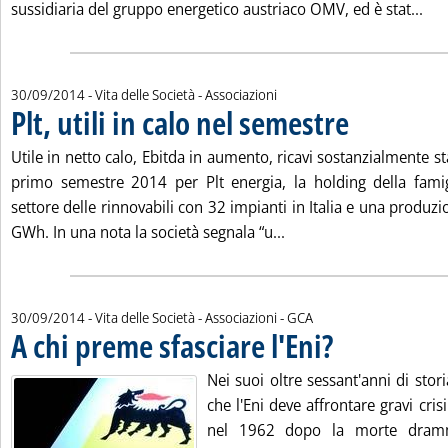
Leg
sussidiaria del gruppo energetico austriaco OMV, ed è stat...
30/09/2014
- Vita delle Società - Associazioni
Plt, utili in calo nel semestre
. Pubblicata martedì
Utile in netto calo, Ebitda in aumento, ricavi sostanzialmente stab
primo semestre 2014 per Plt energia, la holding della famig
settore delle rinnovabili con 32 impianti in Italia e una produz
Leggi tutta la notizia: '
GWh. In una nota la società segnala “u...
di:
30/09/2014
- Vita delle Società - Associazioni -
GCA
A chi preme sfasciare l'Eni?
. Pubblicata martedì 30
Nei suoi oltre sessant'anni di stor
che l'Eni deve affrontare gravi crisi
nel 1962 dopo la morte dramm