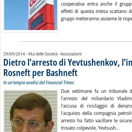
cooperativa entra anche il grupp
effetti di questa intesa scattano 
gruppi metteranno assieme le rispe
29/09/2014
- Vita delle Società - Associazioni
Dietro l'arresto di Yevtushenkov, l'i
Rosneft per Bashneft
. Sottotitolo: In un'ampia analisi del F
. Pubblicata lunedì 29 settembre 2014 
In un'ampia analisi del Financial Times
Due settimane fa un tribunale 
l'arresto del miliardario Vladi
l'accusa di riciclaggio di dena
l'acquisto della compagnia petrol
arresto ha fatto vacillare le sicure
Leggi 
trovato colpevole, Yevtsush...