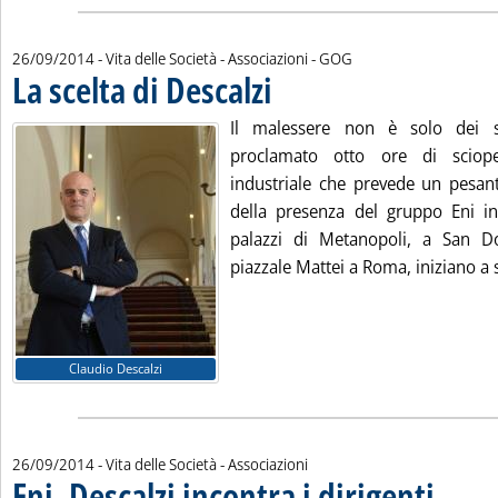
di:
26/09/2014
- Vita delle Società - Associazioni -
GOG
La scelta di Descalzi
. Pubblicata venerdì 26 settembre 2014 all
Il malessere non è solo dei s
proclamato otto ore di sciop
industriale che prevede un pesa
della presenza del gruppo Eni in I
palazzi di Metanopoli, a San D
piazzale Mattei a Roma, iniziano a 
Claudio Descalzi
26/09/2014
- Vita delle Società - Associazioni
Eni, Descalzi incontra i dirigenti
. Pubblicata