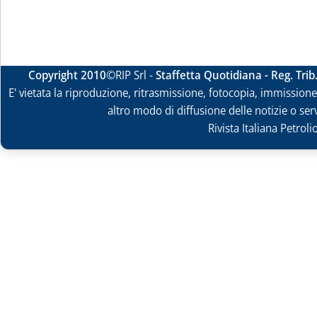
Copyright 2010
©RIP Srl -
Staffetta Quotidiana - Reg. Tri
E' vietata la riproduzione, ritrasmissione, fotocopia, immissione 
altro modo di diffusione delle notizie o ser
Rivista Italiana Petrol