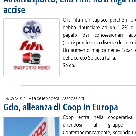
accise
. Pubblicata lunedì 29 settembre 2014 alle 17.5.
Cna-Fita non capisce perché il pr
debba rinunciare ad un 1-2% d
pagato dai concessionari auto
(corrispondente a diverse decine di
Un aumento magicamente “sparito”
del Decreto Sblocca Italia.
Leggi tutta la notizia: 'Aut
Se da...
29/09/2014
- Vita delle Società - Associazioni
Gdo, alleanza di Coop in Europa
. Pubblicata
Coop entra nella cooperativa
unendosi al gruppo fran
Contemporaneamente, secondo una