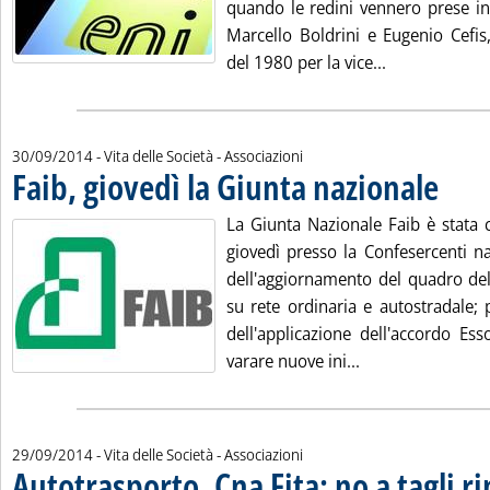
quando le redini vennero prese in
Marcello Boldrini e Eugenio Cefis
Leggi tutta la
del 1980 per la vice...
30/09/2014
- Vita delle Società - Associazioni
Faib, giovedì la Giunta nazionale
. Pubblic
La Giunta Nazionale Faib è stata
giovedì presso la Confesercenti na
dell'aggiornamento del quadro dell
su rete ordinaria e autostradale; 
dell'applicazione dell'accordo Ess
Leggi tutta la no
varare nuove ini...
29/09/2014
- Vita delle Società - Associazioni
Autotrasporto, Cna Fita: no a tagli r