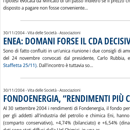
l'ipotesi evocata da Mincato di un passo indietro se il prezzo c
Leggi tutta la notiz
disposto a pagare non fosse conveniente...
30/11/2004
- Vita delle Società - Associazioni
ENEA: DOMANI FORSE IL CDA DECISI
Sono di fatto confluiti in un'unica riunione i due consigli di am
del 24 novembre convocati dal presidente, Carlo Rubbia, 
Leggi tutta la no
Staffetta 25/11)
. Dall'incontro è tuttavia so...
30/11/2004
- Vita delle Società - Associazioni
FONDOENERGIA, “RENDIMENTI PIÙ C
Al 30 settembre 2004 i rendimenti di Fondenergia, il fondo 
per gli addetti all'industria del petrolio e chimica Eni, ha
(comparto conservativo), +4,74% (bilanciato) e +6,54% (dina
Leggi tutta 