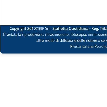
Copyright 2010
©RIP Srl -
Staffetta Quotidiana - Reg. Tri
E' vietata la riproduzione, ritrasmissione, fotocopia, immissione 
altro modo di diffusione delle notizie o ser
Rivista Italiana Petrol