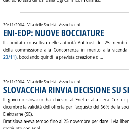
dati sono stati diffusi dalla Ugl Chimici, in una as...
30/11/2004
- Vita delle Società - Associazioni
ENI-EDP: NUOVE BOCCIATURE
. Pubblicata mart
Il comitato consultivo delle autorità Antitrust dei 25 membri
della commissione alla Concorrenza in merito alla vicend
Leggi tutta 
23/11)
, bocciando quindi la prevista creazione di...
30/11/2004
- Vita delle Società - Associazioni
SLOVACCHIA RINVIA DECISIONE SU S
Il governo slovacco ha chiesto all'Enel e alla ceca Cez di 
dicembre la validità dell'offerta per l'acquisto del 66% della soc
Elektrarne (SE).
Bratislava aveva tempo fino al 25 novembre per dare il via libera
Leggi tutta la notizia: 'SLOVACCHIA RI
raggiunto con Enel, ...