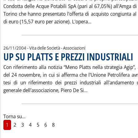
Condotta delle Acque Potabili SpA (pari al 67,05%) all'Amga di
Torino che hanno presentato l'offerta di acquisto congiunta al
Leggi tutta la noti
di euro (15,57 euro per azione). L'opera...
26/11/2004
- Vita delle Società - Associazioni
UP SU PLATTS E PREZZI INDUSTRIALI
. P
Con riferimento alla notizia “Meno Platts nella strategia Agip”, 
del 24 novembre, in cui si afferma che l'Unione Petrolifera avr
tesi di un riferimento dei prezzi industriali all'andamento de
Leggi tutta la notizia
generale dell'associazione, Piero De Si...
Torna su...
1
2
3
4
5
6
8