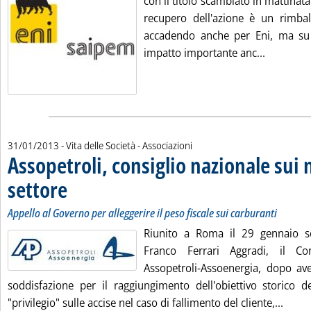
con il titolo scambiato in mattinata
recupero dell'azione è un rimba
accadendo anche per Eni, ma s
Leggi tut
impatto importante anc...
31/01/2013
- Vita delle Società - Associazioni
Assopetroli, consiglio nazionale sui 
settore
. Sottotitolo: Appello al Governo per alleggerire il peso fiscale sui carbura
. Pubblicata giovedì 31 gennaio 2013 alle 12.16.
Appello al Governo per alleggerire il peso fiscale sui carburanti
Riunito a Roma il 29 gennaio so
Franco Ferrari Aggradi, il Co
Assopetroli-Assoenergia, dopo av
soddisfazione per il raggiungimento dell'obiettivo storico 
Leggi 
"privilegio" sulle accise nel caso di fallimento del cliente,...