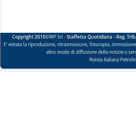
Copyright 2010
©RIP Srl -
Staffetta Quotidiana - Reg. Tri
E' vietata la riproduzione, ritrasmissione, fotocopia, immissione 
altro modo di diffusione delle notizie o ser
Rivista Italiana Petrol