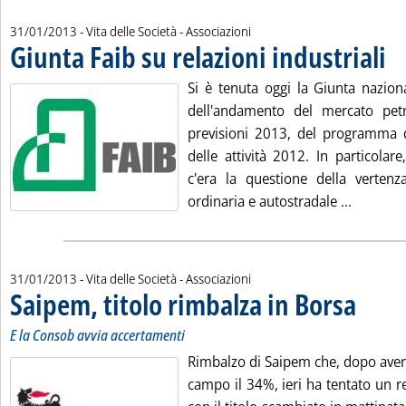
31/01/2013
- Vita delle Società - Associazioni
Giunta Faib su relazioni industriali
. Pu
Si è tenuta oggi la Giunta nazion
dell'andamento del mercato petr
previsioni 2013, del programma d
delle attività 2012. In particolare
c'era la questione della vertenz
Leggi tut
ordinaria e autostradale ...
31/01/2013
- Vita delle Società - Associazioni
Saipem, titolo rimbalza in Borsa
. Sottotitol
. Pubblicat
E la Consob avvia accertamenti
Rimbalzo di Saipem che, dopo aver 
campo il 34%, ieri ha tentato un r