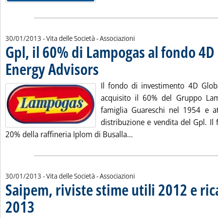
30/01/2013
- Vita delle Società - Associazioni
Gpl, il 60% di Lampogas al fondo 4D
Energy Advisors
. Pubblicata mercoledì 30 gennaio 2013 alle 11.9.
Il fondo di investimento 4D Glob
acquisito il 60% del Gruppo Lam
famiglia Guareschi nel 1954 e att
distribuzione e vendita del Gpl. Il
Leggi tutta la notizia: '
20% della raffineria Iplom di Busalla...
30/01/2013
- Vita delle Società - Associazioni
Saipem, riviste stime utili 2012 e rica
2013
. Sottotitolo: Vergine, “non ci sono buchi neri, corretta revisione business e pros
. Pubblicata mercoledì 30 gennaio 2013 alle 10.5.