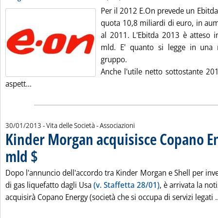
Per il 2012 E.On prevede un Ebitda 
quota 10,8 miliardi di euro, in au
al 2011. L'Ebitda 2013 è atteso in
mld. E' quanto si legge in una 
gruppo.
Anche l'utile netto sottostante 20
Leggi tutta la notizia: 'E.On, Ebitda 2012 +16% a 10,8
aspett...
30/01/2013
- Vita delle Società - Associazioni
Kinder Morgan acquisisce Copano En
mld $
. Pubblicata mercoledì 30 gennaio 2013 alle 15.22.
Dopo l'annuncio dell'accordo tra Kinder Morgan e Shell per inve
di gas liquefatto dagli Usa
(v. Staffetta 28/01)
, è arrivata la no
acquisirà Copano Energy (società che si occupa di servizi legati ..