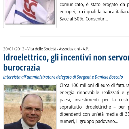
comunicato, è stato erogato da pr
europei, tra i quali la banca italia
Leggi tutta
Sace al 50%. Consentir...
di:
30/01/2013
- Vita delle Società - Associazioni -
A.P.
Idroelettrico, gli incentivi non serv
burocrazia
. Sottotitolo: Intervista all'amministratore delegato di Sorgent.e 
. Pubblicata mercoledì 30 gennaio 2013 alle 15.2.
Intervista all'amministratore delegato di Sorgent.e Daniele Boscolo
Circa 100 milioni di euro di fattu
energia rinnovabile realizzati e 
paesi, investimenti per la cost
soprattutto idroelettriche – pe
dipendenti con un'età media di 35
Leggi
numeri, il gruppo padovano...