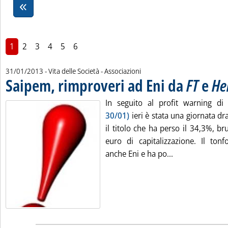
1
2
3
4
5
6
31/01/2013
- Vita delle Società - Associazioni
Saipem, rimproveri ad Eni da
FT
e
He
In seguito al profit warning d
30/01)
ieri è stata una giornata d
il titolo che ha perso il 34,3%, br
euro di capitalizzazione. Il tonf
Leggi tutta la 
anche Eni e ha po...