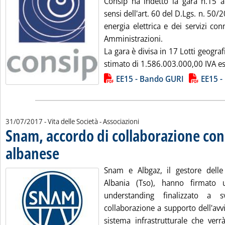
Consip ha indetto la gara n.15 a
sensi dell'art. 60 del D.Lgs. n. 50/2
energia elettrica e dei servizi co
Amministrazioni.
La gara è divisa in 17 Lotti geograf
stimato di 1.586.003.000,00 IVA es
Lista allegati PDF alla notizia
EE15 - Bando GURI
EE15 - 
31/07/2017
- Vita delle Società - Associazioni
Snam, accordo di collaborazione con
albanese
. Pubblicata lunedì 31 luglio 2017 alle 15.0.
Snam e Albgaz, il gestore delle 
Albania (Tso), hanno firmat
understanding finalizzato a s
collaborazione a supporto dell'avv
sistema infrastrutturale che verrà