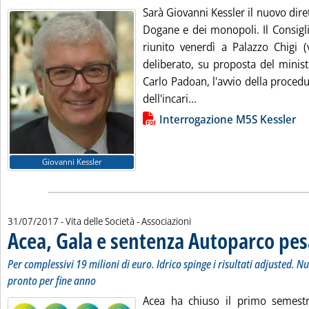
Sarà Giovanni Kessler il nuovo diret
Dogane e dei monopoli. Il Consigli
riunito venerdì a Palazzo Chigi (
deliberato, su proposta del minist
Carlo Padoan, l'avvio della proced
Leggi tutta la notizia:
dell'incari...
Lista allegati PDF alla notizia
Interrogazione M5S Kessler
Giovanni Kessler
31/07/2017
- Vita delle Società - Associazioni
Acea, Gala e sentenza Autoparco pesa
Per complessivi 19 milioni di euro. Idrico spinge i risultati adjusted.
pronto per fine anno
Acea ha chiuso il primo semestr