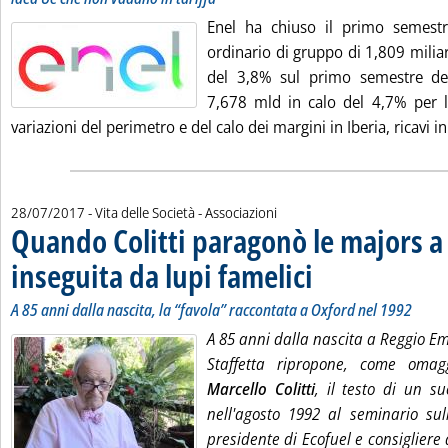
Enel ha chiuso il primo semestr
ordinario di gruppo di 1,809 milia
del 3,8% sul primo semestre de
7,678 mld in calo del 4,7% per l'
variazioni del perimetro e del calo dei margini in Iberia, ricavi i
28/07/2017
- Vita delle Società - Associazioni
Quando Colitti paragonò le majors a 
inseguita da lupi famelici
. Sottotitolo: A 85 anni dall
. Pubblicata venerdì 28 lugli
A 85 anni dalla nascita, la “favola” raccontata a Oxford nel 1992
A 85 anni dalla nascita a Reggio Emil
Staffetta ripropone, come oma
Marcello Colitti
, il testo di un s
nell'agosto 1992 al seminario sul
presidente di Ecofuel e consigliere 