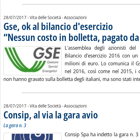
28/07/2017
- Vita delle Società - Associazioni
Gse, ok al bilancio d'esercizio
“Nessun costo in bolletta, pagato da
L'assemblea degli azionisti del
Bilancio d'esercizio 2016 con un 
milioni di euro. Lo comunica il G
nel 2016, così come nel 2015, i c
non hanno gravato sulla bolletta degli italiani, ma sono stati in
28/07/2017
- Vita delle Società - Associazioni
Consip, al via la gara avio
. Sottotitolo: La gara n. 3
. Pubblicata venerdì 28 lugli
La gara n. 3
Consip Spa ha indetto la gara n. 3