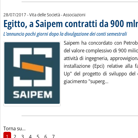
28/07/2017
- Vita delle Società - Associazioni
Egitto, a Saipem contratti da 900 ml
L'annuncio pochi giorni dopo la divulgazione dei conti semestrali
Saipem ha concordato con Petrob
del valore complessivo di 900 milion
attività di ingegneria, approvvigi
installazione (Epci) relative all
Up" del progetto di sviluppo del 
Leggi tutta la
giacimento "superg...
Torna su...
1
2
3
4
5
6
7