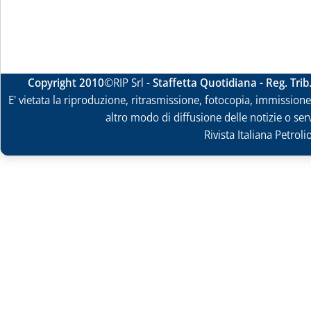
Copyright 2010
©RIP Srl -
Staffetta Quotidiana - Reg. Tri
E' vietata la riproduzione, ritrasmissione, fotocopia, immissione 
altro modo di diffusione delle notizie o ser
Rivista Italiana Petrol