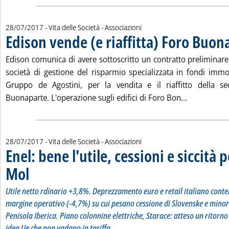
28/07/2017
- Vita delle Società - Associazioni
Edison vende (e riaffitta) Foro Buon
Edison comunica di avere sottoscritto un contratto preliminare
società di gestione del risparmio specializzata in fondi immob
Gruppo de Agostini, per la vendita e il riaffitto della s
Leggi tutta 
Buonaparte. L'operazione sugli edifici di Foro Bon...
28/07/2017
- Vita delle Società - Associazioni
Enel: bene l'utile, cessioni e siccità
Mol
. Sottotitolo: Utile netto rdinario +3,8%. Deprezzamento euro e retail italiano con
. Pubblicata venerdì 28 luglio 2017 alle 10.45.
Utile netto rdinario +3,8%. Deprezzamento euro e retail italiano conte
margine operativo (-4,7%) su cui pesano cessione di Slovenske e minor i
Penisola Iberica. Piano colonnine elettriche, Starace: atteso un ritorn
idea Ue che non vadano in tariffa