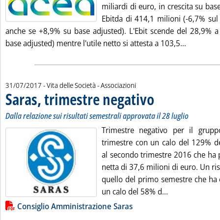
miliardi di euro, in crescita su ba
Ebitda di 414,1 milioni (-6,7% su
anche se +8,9% su base adjusted). L'Ebit scende del 28,9% 
Leggi tut
base adjusted) mentre l'utile netto si attesta a 103,5...
31/07/2017
- Vita delle Società - Associazioni
Saras, trimestre negativo
. Sottotitolo: Dalla relazione
. Pubblicata lunedì 31 luglio
Dalla relazione sui risultati semestrali approvata il 28 luglio
Trimestre negativo per il grup
trimestre con un calo del 129% de
al secondo trimestre 2016 che ha 
netta di 37,6 milioni di euro. Un ri
quello del primo semestre che ha 
Leggi tutta la 
un calo del 58% d...
Lista allegati PDF alla notizia
Consiglio Amministrazione Saras