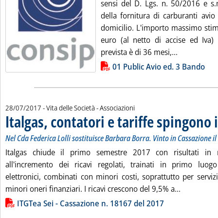
sensi del D. Lgs. n. 50/2016 e s.m
della fornitura di carburanti avi
domicilio. L'importo massimo stim
euro (al netto di accise ed Iva
Leggi tutta 
prevista è di 36 mesi,...
Lista allegati PDF alla notizia
01 Public Avio ed. 3 Bando
28/07/2017
- Vita delle Società - Associazioni
Italgas, contatori e tariffe spingono 
Nel Cda Federica Lolli sostituisce Barbara Borra. Vinto in Cassazione i
Italgas chiude il primo semestre 2017 con risultati in ne
all'incremento dei ricavi regolati, trainati in primo luog
elettronici, combinati con minori costi, soprattutto per servizi 
Leggi tutta
minori oneri finanziari. I ricavi crescono del 9,5% a...
Lista allegati PDF alla notizia
ITGTea Sei - Cassazione n. 18167 del 2017