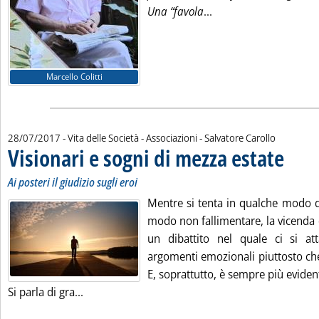
Leggi tutta la notizi
Una “favola
...
Marcello Colitti
di:
28/07/2017
- Vita delle Società - Associazioni -
Salvatore Carollo
Visionari e sogni di mezza estate
. Sottotitol
. Pubblica
Ai posteri il giudizio sugli eroi
Mentre si tenta in qualche modo d
modo non fallimentare, la vicenda d
un dibattito nel quale ci si a
argomenti emozionali piuttosto che r
E, soprattutto, è sempre più eviden
Leggi tutta la notizia: 'Visionari e sogni di mez
Si parla di gra...