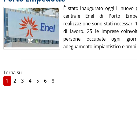
È stato inaugurato oggi il nuovo 
centrale Enel di Porto Emp
realizzazione sono stati necessari
di lavoro. 25 le imprese coinvo
persone occupate ogni gior
adeguamento impiantistico e ambien
Torna su...
1
2
3
4
5
6
8