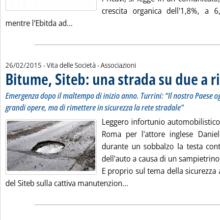
crescita organica dell'1,8%, a 6
Leggi tutta la notizia: 'Prysmian, -32% ut
mentre l'Ebitda ad...
26/02/2015
- Vita delle Società - Associazioni
Bitume, Siteb: una strada su due a r
Emergenza dopo il maltempo di inizio anno. Turrini: “Il nostro Paese o
grandi opere, ma di rimettere in sicurezza la rete stradale"
Leggero infortunio automobilistico
Roma per l'attore inglese Danie
durante un sobbalzo la testa contr
dell'auto a causa di un sampietrino
E proprio sul tema della sicurezza 
Leggi tutta la notizia: 'Bi
del Siteb sulla cattiva manutenzion...