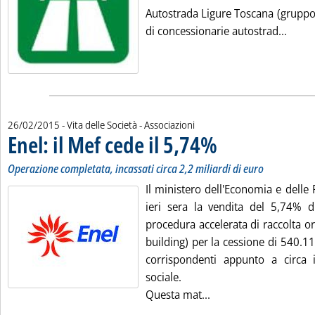
Autostrada Ligure Toscana (gruppo 
Leggi 
di concessionarie autostrad...
26/02/2015
- Vita delle Società - Associazioni
Enel: il Mef cede il 5,74%
. Sottotitolo: Operazione comp
. Pubblicata giovedì 26 febbr
Operazione completata, incassati circa 2,2 miliardi di euro
Il ministero dell'Economia e delle
ieri sera la vendita del 5,74% d
procedura accelerata di raccolta o
building) per la cessione di 540.1
corrispondenti appunto a circa 
sociale.
Leggi tutta la notizia
Questa mat...