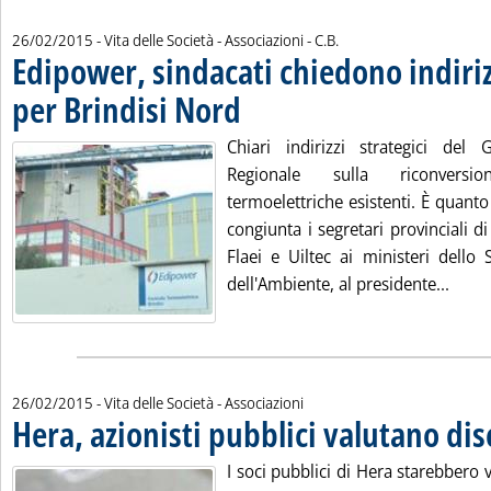
di:
26/02/2015
- Vita delle Società - Associazioni -
C.B.
Edipower, sindacati chiedono indirizz
per Brindisi Nord
. Pubblicata giovedì 26 febbraio 2015 alle 11.15
Chiari indirizzi strategici del
Regionale sulla riconversi
termoelettriche esistenti. È quant
congiunta i segretari provinciali di 
Flaei e Uiltec ai ministeri dello
Leggi
dell'Ambiente, al presidente...
26/02/2015
- Vita delle Società - Associazioni
Hera, azionisti pubblici valutano di
I soci pubblici di Hera starebbero v