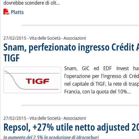
Leggi tutta la notizia: 'Major, calcol
dovrebbe scendere di olt...
Lista allegati PDF alla notizia
Platts
27/02/2015
- Vita delle Società - Associazioni
Snam, perfezionato ingresso Crédit A
TIGF
. Pubblicata venerdì 27 febbraio 2015 alle 9.50.
Snam, GIC ed EDF Invest han
l'operazione per l'ingresso di Cré
nel capitale di TIGF, la rete di tra
Leg
Francia, con la quota del 10%...
27/02/2015
- Vita delle Società - Associazioni
Repsol, +27% utile netto adjusted 2
In aumento del 2,5% la produzione di idrocarburi