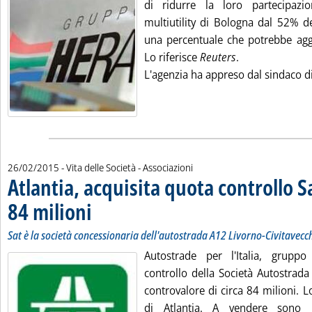
di ridurre la loro partecipazio
multiutility di Bologna dal 52% d
una percentuale che potrebbe aggi
Lo riferisce
Reuters
.
L'agenzia ha appreso dal sindaco di
26/02/2015
- Vita delle Società - Associazioni
Atlantia, acquisita quota controllo S
84 milioni
. Sottotitolo: Sat è la società concessionaria dell'autostrada A12 L
. Pubblicata giovedì 26 febbraio 2015 alle 10.39.
Sat è la società concessionaria dell'autostrada A12 Livorno-Civitavecc
Autostrade per l'Italia, gruppo 
controllo della Società Autostrada
controvalore di circa 84 milioni. 
di Atlantia. A vendere sono 