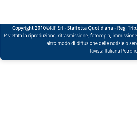
Copyright 2010
©RIP Srl -
Staffetta Quotidiana - Reg. Tri
E' vietata la riproduzione, ritrasmissione, fotocopia, immissione 
altro modo di diffusione delle notizie o ser
Rivista Italiana Petrol