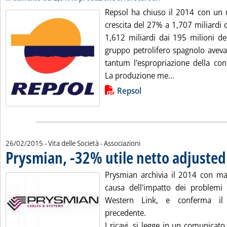
Repsol ha chiuso il 2014 con un u
crescita del 27% a 1,707 miliardi di
1,612 miliardi dai 195 milioni de
gruppo petrolifero spagnolo aveva
tantum l'espropriazione della cont
Leggi tutta la 
La produzione me...
Lista allegati PDF alla notizia
Repsol
26/02/2015
- Vita delle Società - Associazioni
Prysmian, -32% utile netto adjuste
Prysmian archivia il 2014 con mar
causa dell'impatto dei problemi
Western Link, e conferma il 
precedente.
I ricavi, si legge in un comunicat