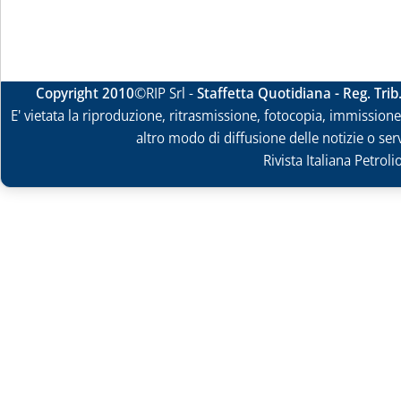
Copyright 2010
©RIP Srl -
Staffetta Quotidiana - Reg. Tri
E' vietata la riproduzione, ritrasmissione, fotocopia, immissione 
altro modo di diffusione delle notizie o ser
Rivista Italiana Petrol