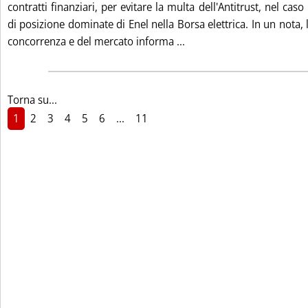
contratti finanziari, per evitare la multa dell'Antitrust, nel caso 
di posizione dominate di Enel nella Borsa elettrica. In un nota, 
Leggi tutta la notizia:
concorrenza e del mercato informa ...
Torna su...
1
2
3
4
5
6
...
11