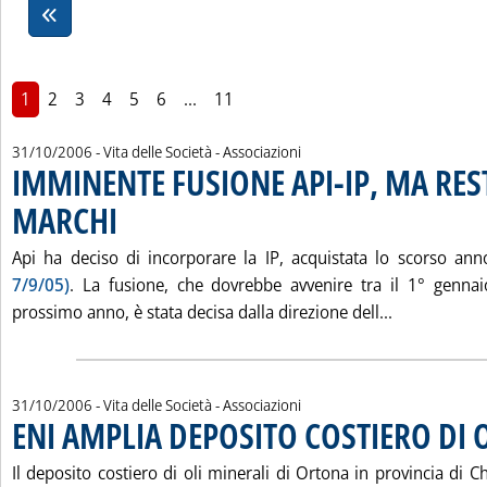
1
2
3
4
5
6
...
11
31/10/2006
- Vita delle Società - Associazioni
IMMINENTE FUSIONE API-IP, MA RES
MARCHI
. Pubblicata martedì 31 ottobre 2006 alle 16.46.
Api ha deciso di incorporare la IP, acquistata lo scorso an
7/9/05)
. La fusione, che dovrebbe avvenire tra il 1° genna
Leggi tutta
prossimo anno, è stata decisa dalla direzione dell...
31/10/2006
- Vita delle Società - Associazioni
ENI AMPLIA DEPOSITO COSTIERO DI 
Il deposito costiero di oli minerali di Ortona in provincia di Ch