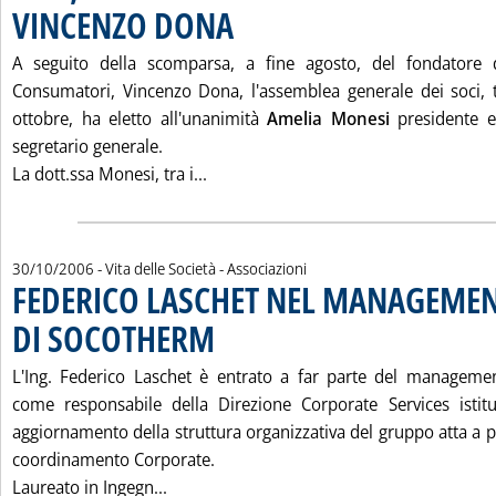
VINCENZO DONA
. Pubblicata lunedì 30 ottobre 2006 alle 15.5.
A seguito della scomparsa, a fine agosto, del fondatore d
Consumatori, Vincenzo Dona, l'assemblea generale dei soci, 
ottobre, ha eletto all'unanimità
Amelia Monesi
presidente 
segretario generale.
Leggi tutta la notizia: 'UNC, NU
La dott.ssa Monesi, tra i...
30/10/2006
- Vita delle Società - Associazioni
FEDERICO LASCHET NEL MANAGEME
DI SOCOTHERM
. Pubblicata lunedì 30 ottobre 2006 alle 15.5.
L'Ing. Federico Laschet è entrato a far parte del manageme
come responsabile della Direzione Corporate Services istitu
aggiornamento della struttura organizzativa del gruppo atta a pot
coordinamento Corporate.
Leggi tutta la notizia: 'FEDERICO LAS
Laureato in Ingegn...