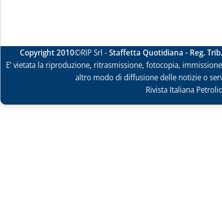
Copyright 2010
©RIP Srl -
Staffetta Quotidiana - Reg. Tri
E' vietata la riproduzione, ritrasmissione, fotocopia, immissione 
altro modo di diffusione delle notizie o ser
Rivista Italiana Petrol