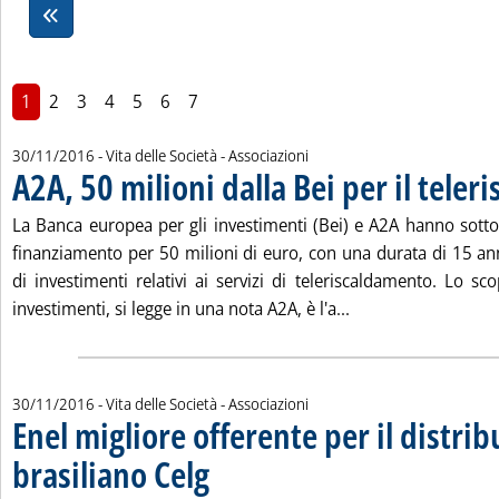
1
2
3
4
5
6
7
30/11/2016
- Vita delle Società - Associazioni
A2A, 50 milioni dalla Bei per il tele
La Banca europea per gli investimenti (Bei) e A2A hanno sottos
finanziamento per 50 milioni di euro, con una durata di 15 ann
di investimenti relativi ai servizi di teleriscaldamento. Lo 
Leggi tutta la notiz
investimenti, si legge in una nota A2A, è l'a...
30/11/2016
- Vita delle Società - Associazioni
Enel migliore offerente per il distri
brasiliano Celg
. Sottotitolo: Starace: lieti di essere stati selezionati pe
. Pubblicata mercoledì 30 novembre 2016 alle 17.14.