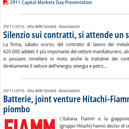
Lista allegati PDF alla notizia
2911 Capital Markets Day Presentation
29/11/2016
- Vita delle Società - Associazioni
Silenzio sui contratti, si attende un 
La firma, sabato scorso, del contratto di lavoro dei metal
420.000 addetti il più importante del settore manifatturiero, a
si possano rimettere in moto anche le trattative dei cont
Leggi tutta
direttamente il settore dell'energia: energia e petro...
29/11/2016
- Vita delle Società - Associazioni
Batterie, joint venture Hitachi-Fiam
piombo
. Pubblicata martedì 29 novembre 2016 alle 11.45.
L'italiana Fiamm e la giappon
(gruppo Hitachi) hanno deciso di c