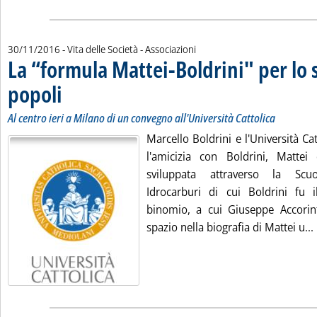
30/11/2016
- Vita delle Società - Associazioni
La “formula Mattei-Boldrini" per lo 
popoli
. Sottotitolo: Al centro ieri a Milano di un convegno all'Università Cattolica
. Pubblicata mercoledì 30 novembre 2016 alle 10.18.
Al centro ieri a Milano di un convegno all'Università Cattolica
Marcello Boldrini e l'Università Cat
l'amicizia con Boldrini, Mattei 
sviluppata attraverso la Scu
Idrocarburi di cui Boldrini fu 
binomio, a cui Giuseppe Accorin
spazio nella biografia di Mattei u...