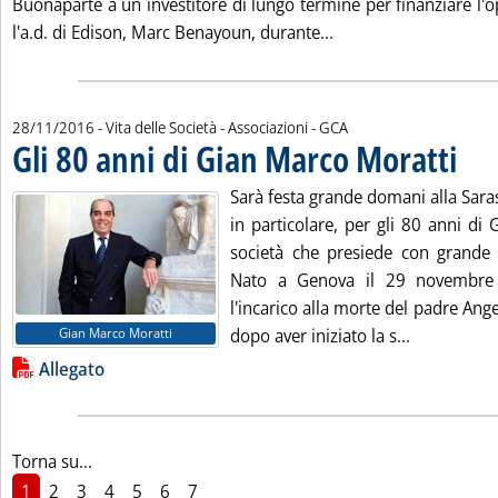
Buonaparte a un investitore di lungo termine per finanziare l'
Leggi tutta la notizia
l'a.d. di Edison, Marc Benayoun, durante...
di:
28/11/2016
- Vita delle Società - Associazioni -
GCA
Gli 80 anni di Gian Marco Moratti
. Pubbl
Sarà festa grande domani alla Sara
in particolare, per gli 80 anni di
società che presiede con grande
Nato a Genova il 29 novembre
l'incarico alla morte del padre Ange
Leggi tutta
Gian Marco Moratti
dopo aver iniziato la s...
Lista allegati PDF alla notizia
Allegato
Torna su...
1
2
3
4
5
6
7