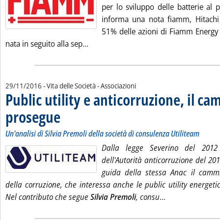
per lo sviluppo delle batterie al 
informa una nota fiamm, Hitachi 
51% delle azioni di Fiamm Energy 
Leggi tutta la notizia: 'Batterie, joi
nata in seguito alla sep...
29/11/2016
- Vita delle Società - Associazioni
Public utility e anticorruzione, il c
prosegue
. Sottotitolo: Un'analisi di Silvia Premoli della società di consulenza
. Pubblicata martedì 29 novembre 2016 alle 11.41.
Un'analisi di Silvia Premoli della società di consulenza Utiliteam
Dalla legge Severino del 2012
dell'Autorità anticorruzione del 201
guida della stessa Anac il camm
della corruzione, che interessa anche le public utility energeti
Leggi tutta la n
Nel contributo che segue
Silvia Premoli
, consu
...