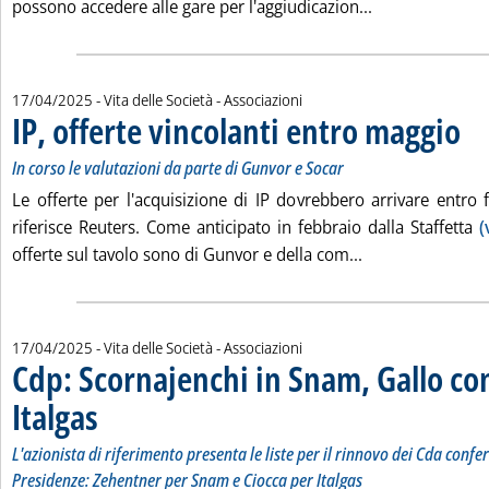
Leggi tutta la 
possono accedere alle gare per l'aggiudicazion...
17/04/2025
- Vita delle Società - Associazioni
IP, offerte vincolanti entro maggio
. Sot
. Pub
In corso le valutazioni da parte di Gunvor e Socar
Le offerte per l'acquisizione di IP dovrebbero arrivare entro
riferisce Reuters. Come anticipato in febbraio dalla Staffetta
(
Leggi tutta la no
offerte sul tavolo sono di Gunvor e della com...
17/04/2025
- Vita delle Società - Associazioni
Cdp: Scornajenchi in Snam, Gallo co
Italgas
. Sottotitolo: L'azionista di riferimento presenta le liste per il rinnovo de
. Pubblicata giovedì 17 aprile 2025 alle 14.45.
L'azionista di riferimento presenta le liste per il rinnovo dei Cda conf
Presidenze: Zehentner per Snam e Ciocca per Italgas