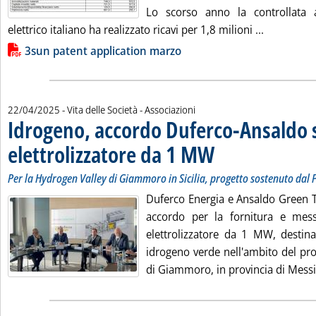
Lo scorso anno la controllata
Leggi tutta
elettrico italiano ha realizzato ricavi per 1,8 milioni ...
Lista allegati PDF alla notizia
3sun patent application marzo
22/04/2025
- Vita delle Società - Associazioni
Idrogeno, accordo Duferco-Ansaldo 
elettrolizzatore da 1 MW
. Sottotitolo: Per la Hydrogen 
. Pubblicata martedì 22 aprile
Per la Hydrogen Valley di Giammoro in Sicilia, progetto sostenuto dal 
Duferco Energia e Ansaldo Green 
accordo per la fornitura e mess
elettrolizzatore da 1 MW, destina
idrogeno verde nell'ambito del pr
di Giammoro, in provincia di Messi