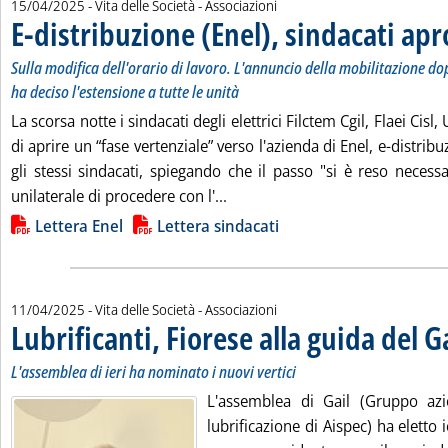
15/04/2025
- Vita delle Società - Associazioni
E-distribuzione (Enel), sindacati ap
Sulla modifica dell'orario di lavoro. L'annuncio della mobilitazione dop
ha deciso l'estensione a tutte le unità
La scorsa notte i sindacati degli elettrici Filctem Cgil, Flaei Cisl
di aprire un “fase vertenziale” verso l'azienda di Enel, e-distri
gli stessi sindacati, spiegando che il passo "si è reso necess
Leggi tutta la notizia: 'E-distr
unilaterale di procedere con l'...
Lista allegati PDF alla notizia
Lettera Enel
Lettera sindacati
11/04/2025
- Vita delle Società - Associazioni
Lubrificanti, Fiorese alla guida del G
L'assemblea di ieri ha nominato i nuovi vertici
L'assemblea di Gail (Gruppo azie
lubrificazione di Aispec) ha eletto 