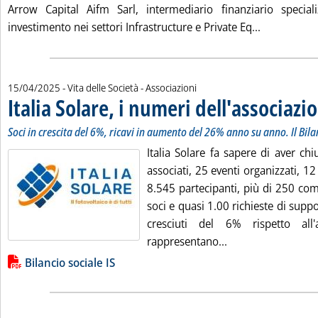
Arrow Capital Aifm Sarl, intermediario finanziario speciali
Leggi tutta
investimento nei settori Infrastructure e Private Eq...
15/04/2025
- Vita delle Società - Associazioni
Italia Solare, i numeri dell'associazi
Soci in crescita del 6%, ricavi in aumento del 26% anno su anno. Il Bil
Italia Solare fa sapere di aver ch
associati, 25 eventi organizzati, 12 
8.545 partecipanti, più di 250 com
soci e quasi 1.00 richieste di suppo
cresciuti del 6% rispetto all
Leggi tutta la noti
rappresentano...
Lista allegati PDF alla notizia
Bilancio sociale IS