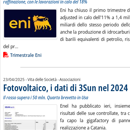
raffinazione, con le lavorazioni in calo del 18%
Eni ha chiuso il primo trimestre d
adjusted in calo dell'11% a 1,4 mili
miliardi dello stesso periodo dell
anche la produzione di idrocarburi
di barili equivalenti di petrolio, r
Leggi tutta la notizia: 'Eni, utili e produzione in calo n
del pr...
Lista allegati PDF alla notizia
Trimestrale Eni
23/04/2025
- Vita delle Società - Associazioni
Fotovoltaico, i dati di 3Sun nel 2024
.
.
Il rosso supera i 50 mln. Quarto brevetto in Usa
Enel ha pubblicato ieri, insiem
risultati delle sue controllate, tra 
fa capo la gigafactory di panne
realizzazione a Catania.