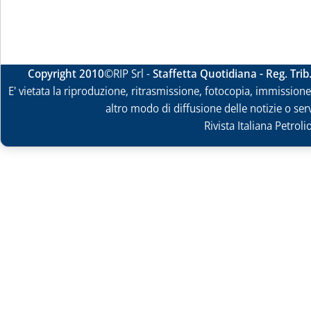
Copyright 2010
©RIP Srl -
Staffetta Quotidiana - Reg. Tri
E' vietata la riproduzione, ritrasmissione, fotocopia, immissione 
altro modo di diffusione delle notizie o ser
Rivista Italiana Petrol