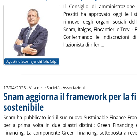
Il Consiglio di amministrazione
Prestiti ha approvato oggi le lis
rinnovo degli organi sociali dell
Snam, Italgas, Fincantieri e Trevi - 
Confermando le indiscrezioni di
Leggi tutta la 
l'azionista di riferi...
Agostino Scornajenchi (ph. Cdp)
17/04/2025
- Vita delle Società - Associazioni
Snam aggiorna il framework per la f
sostenibile
. Pubblicata giovedì 17 aprile 2025 alle 8.37.
Snam ha pubblicato ieri il suo nuovo Sustainable Finance Fram
per a prima volta in due pilastri distinti: Green Financing e
Financing. La componente Green Financing, sottoposta a revi