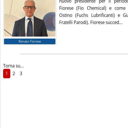
nuovo presidente per il perio
Fiorese (Fio Chemical) e come v
Ostino (Fuchs Lubrificanti) e G
Leg
Fratelli Parodi). Fiorese succed...
Renato Fiorese
Torna su...
1
2
3