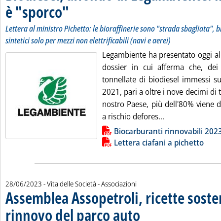
è "sporco"
. Sottotitolo: Lettera al ministro Pichetto: le bioraffinerie sono "s
. Pubblicata mercoledì 28 giugno 2023 alle 16.28.
Lettera al ministro Pichetto: le bioraffinerie sono "strada sbagliata", 
sintetici solo per mezzi non elettrificabili (navi e aerei)
Legambiente ha presentato oggi al
dossier in cui afferma che, dei
tonnellate di biodiesel immessi su
2021, pari a oltre i nove decimi di t
nostro Paese, più dell'80% viene 
Leggi tutta la n
a rischio defores...
Lista allegati PDF alla notizia
Biocarburanti rinnovabili 202
Lettera ciafani a pichetto
28/06/2023
- Vita delle Società - Associazioni
Assemblea Assopetroli, ricette sosteni
rinnovo del parco auto
. Sottotitolo: Bitonci: in arrivo l
. Pubblicata mercoledì 28 giugno 2