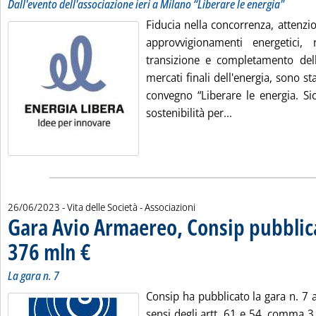
Dall'evento dell'associazione ieri a Milano “Liberare le energia"
Fiducia nella concorrenza, attenzio
approvvigionamenti energetici,
transizione e completamento della
mercati finali dell'energia, sono sta
convegno “Liberare le energia. Si
Leggi tutta la no
sostenibilità per...
26/06/2023
- Vita delle Società - Associazioni
Gara Avio Armaereo, Consip pubbli
376 mln €
. Sottotitolo: La gara n. 7
. Pubblicata lunedì 26 giugno 2023 alle 13.33.
La gara n. 7
Consip ha pubblicato la gara n. 7 a
sensi degli artt. 61 e 54, comma 3