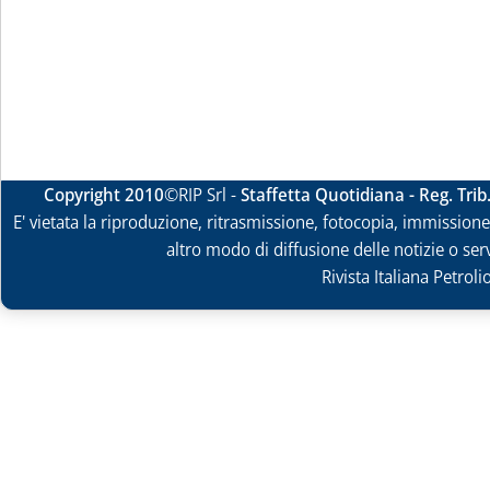
Copyright 2010
©RIP Srl -
Staffetta Quotidiana - Reg. Tri
E' vietata la riproduzione, ritrasmissione, fotocopia, immissione 
altro modo di diffusione delle notizie o ser
Rivista Italiana Petrol