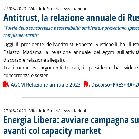
27/06/2023
- Vita delle Società - Associazioni
Antitrust, la relazione annuale di Rus
"Tutela della concorrenza e sostenibilità ambientale presentano spesso
complementarità"
Oggi il presidente dell'Antitrust Roberto Rustichelli ha illus
Palazzo Madama la relazione annuale dell'Agcm sull'attivit
discorso e relazione allegati).
Tra i numerosi argomenti toccati, il presidente ha evidenzi
Leggi tutta la notizia: 'Antitrust, la rel
concorrenza e sosten...
Lista allegati PDF alla notizia
AGCM Relazione annuale 2023
Discorso+PRES+RA+2
27/06/2023
- Vita delle Società - Associazioni
Energia Libera: avviare campagna su 
avanti col capacity market
. Sottotitolo: Dall'evento 
. Pubblicata martedì 27 g