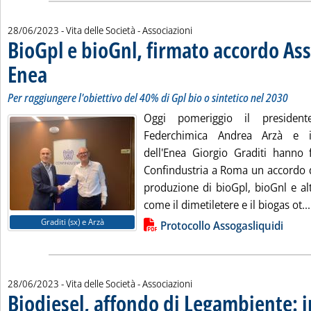
28/06/2023
- Vita delle Società - Associazioni
BioGpl e bioGnl, firmato accordo Ass
Enea
. Sottotitolo: Per raggiungere l'obiettivo del 40% di Gpl bio o sintetico nel 2030
. Pubblicata mercoledì 28 giugno 2023 alle 18.36.
Per raggiungere l'obiettivo del 40% di Gpl bio o sintetico nel 2030
Oggi pomeriggio il presidente
Federchimica Andrea Arzà e il
dell'Enea Giorgio Graditi hanno 
Confindustria a Roma un accordo d
produzione di bioGpl, bioGnl e alt
come il dimetiletere e il biogas ot...
Lista allegati PDF alla notizia
Graditi (sx) e Arzà
Protocollo Assogasliquidi
28/06/2023
- Vita delle Società - Associazioni
Biodiesel, affondo di Legambiente: in