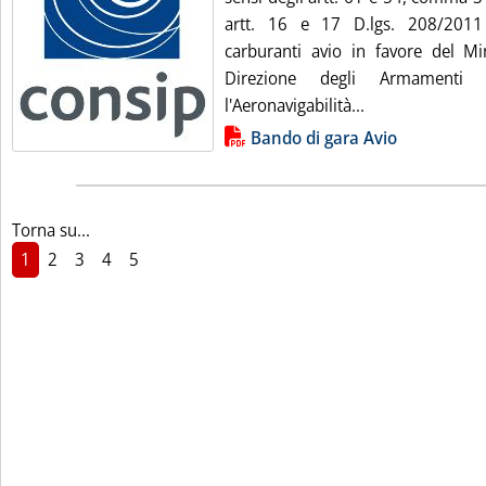
artt. 16 e 17 D.lgs. 208/2011
carburanti avio in favore del Min
Direzione degli Armamenti 
Leggi tutta la 
l'Aeronavigabilità...
Lista allegati PDF alla notizia
Bando di gara Avio
Torna su...
1
2
3
4
5