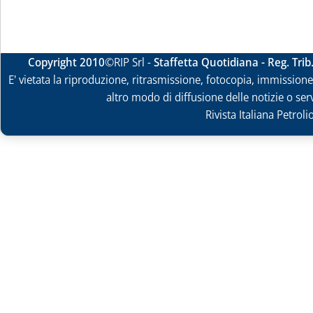
Copyright 2010
©RIP Srl -
Staffetta Quotidiana - Reg. Tri
E' vietata la riproduzione, ritrasmissione, fotocopia, immissione 
altro modo di diffusione delle notizie o ser
Rivista Italiana Petrol