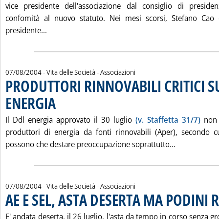
vice presidente dell'associazione dal consiglio di preside
confomità al nuovo statuto. Nei mesi scorsi, Stefano Cao 
Leggi tutta la notizia: 'ASSOMINERARIA, SERT
presidente...
07/08/2004
- Vita delle Società - Associazioni
PRODUTTORI RINNOVABILI CRITICI S
ENERGIA
. Pubblicata sabato 07 agosto 2004 alle 13.9.
Il Ddl energia approvato il 30 luglio
(v. Staffetta 31/7)
non p
produttori di energia da fonti rinnovabili (Aper), secondo 
Leggi tutta
possono che destare preoccupazione soprattutto...
07/08/2004
- Vita delle Società - Associazioni
AE E SEL, ASTA DESERTA MA PODINI 
. Pubblicata sabato 07 agosto 2004 alle 13.8.
E' andata deserta, il 26 luglio, l'asta da tempo in corso senza gro