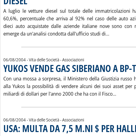
DIESEL
. Pubblicata venerdì 06 agosto 2004 alle 15.18.
A luglio le vetture diesel sul totale delle immatricolazioni 
60,6%, percentuale che arriva al 92% nel caso delle auto azi
dieci auto acquistate dalle aziende italiane nove sono con 
Leggi tutta
emerge da un'analisi condotta dall'ufficio studi di...
06/08/2004
- Vita delle Società - Associazioni
YUKOS VENDE GAS SIBERIANO A BP-
Con una mossa a sorpresa, il Ministero della Giustizia russo
alla Yukos la possibilità di vendere alcuni dei suoi asset per 
Leggi tu
miliardi di dollari per l'anno 2000 che ha con il Fisco...
06/08/2004
- Vita delle Società - Associazioni
USA: MULTA DA 7,5 M.NI $ PER HAL