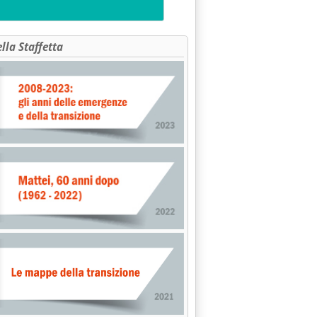
LL'ENEL "DIVISA IN DUE"'
ella Staffetta
ARDIA ALL'AGIP COVENGAS: FAZZARI PRESIDENTE E CECCANTI AD