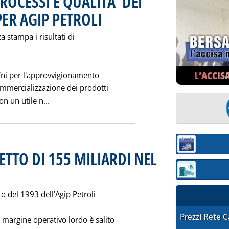
ROCESSI E QUALITA' DEI
PER AGIP PETROLI
. Pubblicata martedì 31 maggio 1994 alle 0.0.
za stampa i risultati di
L’ACCIS
'Eni per l'approvvigionamento
commercializzazione dei prodotti
Leggi tutta la notizia: 'OTTIMIZZAZIONE DEI PR
on un utile n...
Sezione:
NETTO DI 155 MILIARDI NEL
.0.
Sezione: quotaz
to del 1993 dell'Agip Petroli
STAFFETTA PRE
Prezzi Rete 
margine operativo lordo è salito