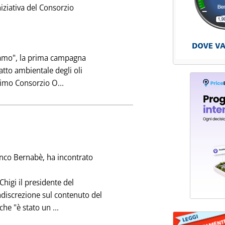
ziativa del Consorzio
Iamo", la prima campagna
patto ambientale degli oli
Leggi tutta la notizia: 'OLI USATI: "GIRO D
nimo Consorzio O...
blicata sabato 28 maggio 1994 alle 0.0.
anco Bernabè, ha incontrato
Chigi il presidente del
ndiscrezione sul contenuto del
Leggi tutta la notizia: 'I CONTI DI BERNABE''
che "è stato un ...