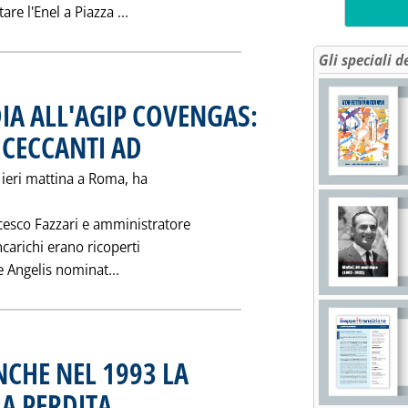
Leggi tutta la notizia: '"NO" SINDACATO A
are l'Enel a Piazza ...
Gli speciali d
IA ALL'AGIP COVENGAS:
 CECCANTI AD
. Pubblicata venerdì 27 maggio 1994 alle 0.0.
 ieri mattina a Roma, ha
cesco Fazzari e amministratore
ncarichi erano ricoperti
Leggi tutta la notizia: 'CAMBIO DELLA GU
e Angelis nominat...
CHE NEL 1993 LA
LA PERDITA
. Pubblicata venerdì 27 maggio 1994 alle 0.0.