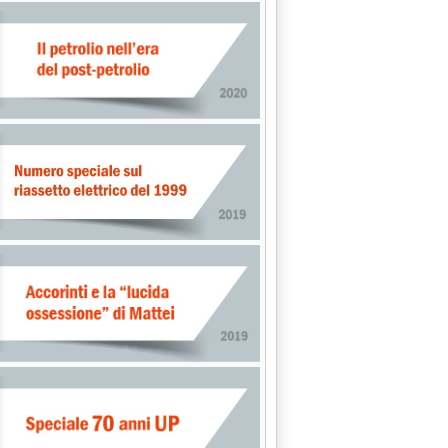
NCHE NEL 1993 LA FINTERMICA RIPIANA LA PERDITA'
OVO COLPO DI SCENA DOPO API-TAMOIL LASCIA ANCHE RISALITI'