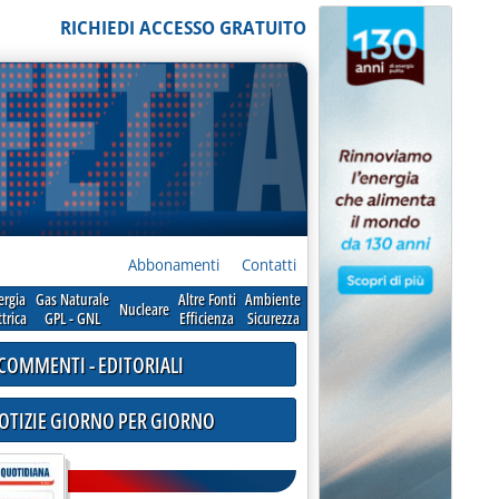
RICHIEDI ACCESSO GRATUITO
Abbonamenti
Contatti
ergia
Gas Naturale
Altre Fonti
Ambiente
Nucleare
ttrica
GPL - GNL
Efficienza
Sicurezza
COMMENTI - EDITORIALI
NOTIZIE GIORNO PER GIORNO