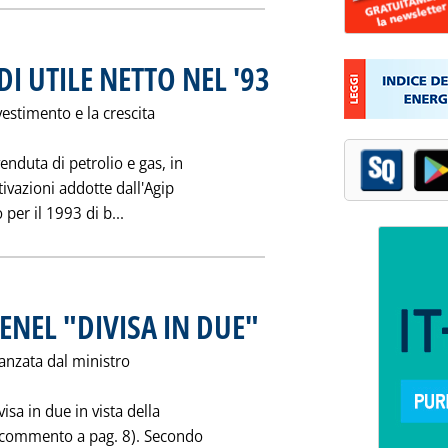
DI UTILE NETTO NEL '93
. Pubblicata sabato 28 maggio 1994 al
vestimento e la crescita
enduta di petrolio e gas, in
otivazioni addotte dall'Agip
Leggi tutta la notizia: 'AGIP: 1.147 MILIARDI
 per il 1993 di b...
ENEL "DIVISA IN DUE"
. Pubblicata sabato 28 maggio 1994 alle
vanzata dal ministro
visa in due in vista della
 e commento a pag. 8). Secondo