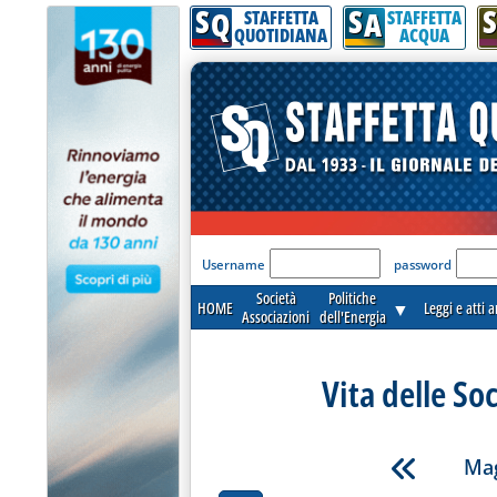
S
S
S
Q
A
STAFFETTA
STAFFETTA
QUOTIDIANA
ACQUA
'Modulo Login per acceder
Username
password
Società
Politiche
HOME
▼
Leggi e atti 
Associazioni
dell'Energia
Vita delle So
Mag