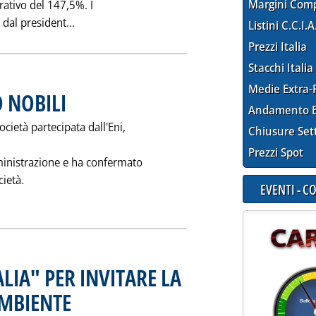
Margini Com
erativo del 147,5%. I
Leggi tutta la notizia: 'AGIP PETROLI: UTILE N
a dal president...
Listini C.C.I.A
Prezzi Italia
Stacchi Italia
Medie Extra-
 NOBILI
. Pubblicata martedì 31 maggio 1994 alle 0.0.
Andamento E
ocietà partecipata dall'Eni,
Chiusure Set
Prezzi Spot
ministrazione e ha confermato
cietà.
EVENTI - 
CONFERMATO NOBILI'
ALIA" PER INVITARE LA
AMBIENTE
. Pubblicata sabato 28 maggio 1994 alle 0.0.