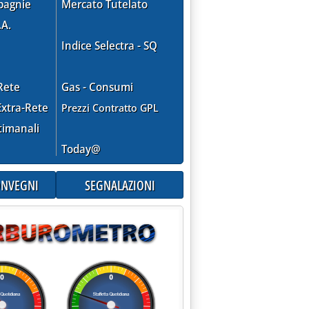
pagnie
Mercato Tutelato
ETTO DI 155 MILIARDI NEL 1993'
.A.
Indice Selectra - SQ
Rete
Gas - Consumi
xtra-Rete
Prezzi Contratto GPL
timanali
Today@
CONVEGNI
SEGNALAZIONI