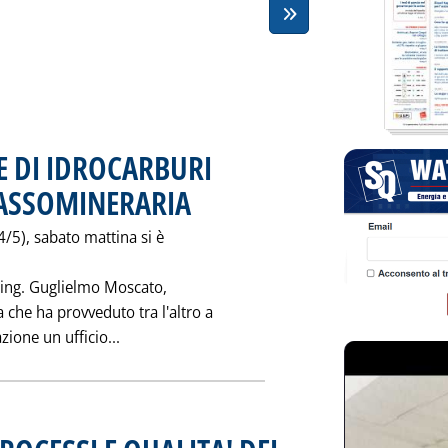
E DI IDROCARBURI
'ASSOMINERARIA
. Pubblicata martedì 31 maggio 1994 alle 0.0.
4/5), sabato mattina si è
l'ing. Guglielmo Moscato,
 che ha provveduto tra l'altro a
Leggi tutta la notizia: 'I NODI DELLE RIC
zione un ufficio...