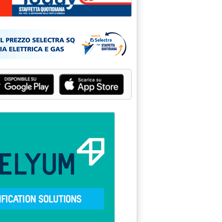
le 0.0.
 DI UTILE NETTO NEL '93'
 0.0.