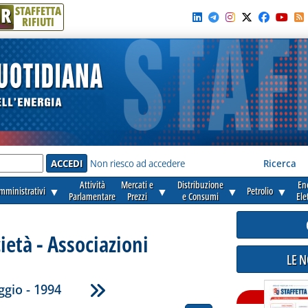
R
STAFFETTA
RIFIUTI
e'
Non riesco ad accedere
Ricerca
Attività
Mercati e
Distribuzione
En
amministrativi
▼
▼
▼
Petrolio
▼
Parlamentare
Prezzi
e Consumi
Ele
cietà - Associazioni
LE 
gio - 1994