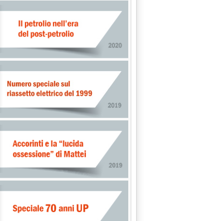
ancio'
tificano" le buone pratiche nella vendita '