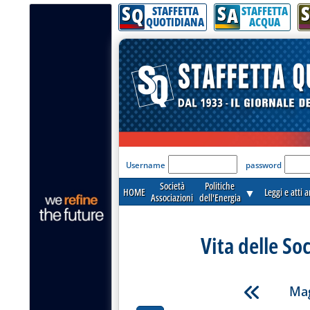
S
S
S
Q
A
STAFFETTA
STAFFETTA
QUOTIDIANA
ACQUA
'Modulo Login per acceder
Username
password
Società
Politiche
HOME
▼
Leggi e atti 
Associazioni
dell'Energia
Vita delle So
Mag