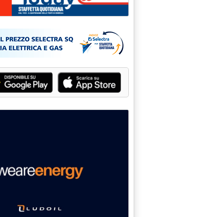
palti'
e 12.36.
merica Latina'