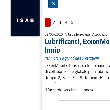
1
2
3
4
5
6
29/05/2020
- Vita delle Società - Associazioni
Lubrificanti, ExxonMo
Innio
. Sottotitolo: Per motori a gas ad alte prest
. Pubblicata venerdì 29 maggio 2020 alle 1
Per motori a gas ad alte prestazioni
ExxonMobil e l'austriaca Innio hanno d
di collaborazione globale per i lubrific
di tipo 2, 3, 4, 6 e 9 di Innio. E' q
società.
Leggi t
"L'accordo sancisce il rinnovo...