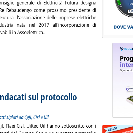
onsiglio generale di Elettricità Futura designa
 Re Rebaudengo come prossimo presidente di
à Futura, l'associazione delle imprese elettriche
dustria nata nel 2017 all'incorporazione di
Leggi tutta la notizia: 'Elettricità Futu
abili in Assoelettrica...
indacati sul protocollo
se avranno contratti siglati da Cgil, Cisl e Uil
lle 13.58.
 siglati da Cgil, Cisl e Uil
il, Flaei Cisl, Uiltec Uil hanno sottoscritto con i