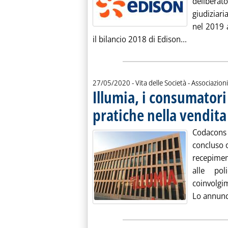
deliberat
giudiziar
nel 2019 
Leggi tutta
il bilancio 2018 di Edison...
27/05/2020
- Vita delle Società - Associazioni
Illumia, i consumatori
pratiche nella vendita
Codacons 
concluso o
recepimen
alle pol
coinvolgim
Lo annunci