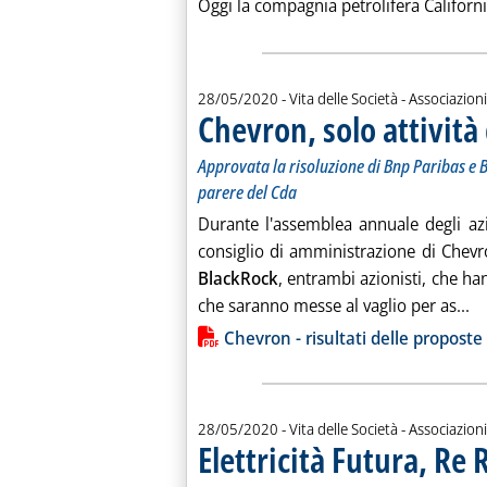
Oggi la compagnia petrolifera California
28/05/2020
- Vita delle Società - Associazioni
Chevron, solo attività
Approvata la risoluzione di Bnp Paribas e 
parere del Cda
Durante l'assemblea annuale degli azion
consiglio di amministrazione di Chevr
BlackRock
, entrambi azionisti, che han
Le
che saranno messe al vaglio per as...
Lista allegati PDF alla notiz
Chevron - risultati delle propost
28/05/2020
- Vita delle Società - Associazioni
Elettricità Futura, Re