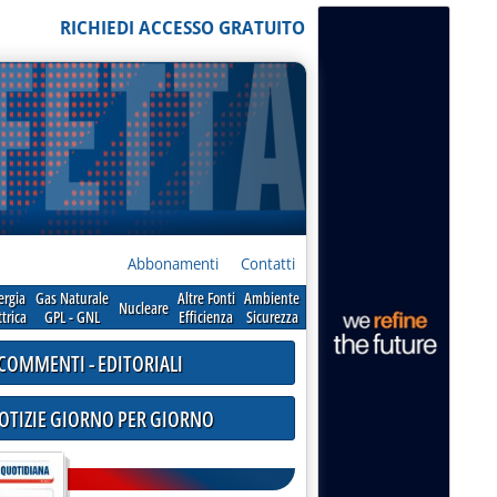
RICHIEDI ACCESSO GRATUITO
Abbonamenti
Contatti
ergia
Gas Naturale
Altre Fonti
Ambiente
Nucleare
ttrica
GPL - GNL
Efficienza
Sicurezza
COMMENTI - EDITORIALI
NOTIZIE GIORNO PER GIORNO