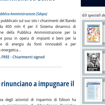
olo: Il Sistema dinamico di acquisizione della Pubblica Amministrazione (Sdapa)
ta giovedì 28 maggio 2020 alle 12.21.
Pubblica Amministrazione (Sdapa)
Gli speciali d
pubblicato sul suo sito i chiarimenti del Bando
da 400 mln € per il Sistema dinamico di
ione della Pubblica Amministrazione per la
 e posa in opera di impianti e beni per la
ne di energia da fonti rinnovabili e per
Leggi tutta la notizia: 'Consip, disponibili i chiar
a energetica...
ia
FREE - Chiarimenti signed
o rinunciano a impugnare il
020 alle 19.52.
ea degli azionisti di risparmio di Edison ha