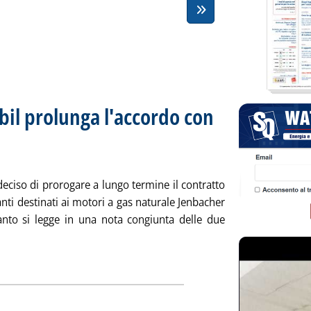
bil prolunga l'accordo con
azioni
5.45.
eciso di prorogare a lungo termine il contratto
anti destinati ai motori a gas naturale Jenbacher
uanto si legge in una nota congiunta delle due
utta la notizia: 'Lubrificanti, ExxonMobil prolunga l'accordo con