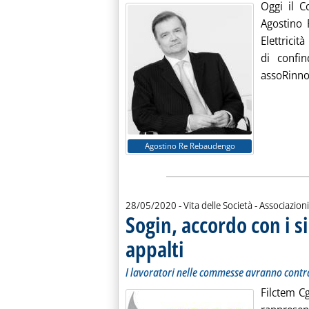
Oggi il C
Agostino
Elettricit
di confin
assoRinnov
Agostino Re Rebaudengo
28/05/2020
- Vita delle Società - Associazioni
Sogin, accordo con i s
appalti
. Sottotitolo: I lavoratori nelle commes
. Pubblicata giovedì 28 maggio 2020 a
I lavoratori nelle commesse avranno contratti
Filctem Cg