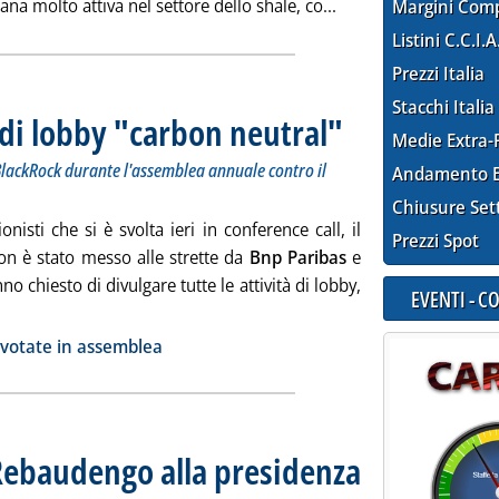
Leggi tutta la notiz
na molto attiva nel settore dello shale, co...
Margini Com
Listini C.C.I.A
Prezzi Italia
Stacchi Italia
 di lobby "carbon neutral"
. Sottotitolo: Approvata la r
. Pubblicata giovedì 28 maggi
Medie Extra-
BlackRock durante l'assemblea annuale contro il
Andamento E
Chiusure Set
isti che si è svolta ieri in conference call, il
Prezzi Spot
on è stato messo alle strette da
Bnp Paribas
e
no chiesto di divulgare tutte le attività di lobby,
EVENTI - 
ggi tutta la notizia: 'Chevron, solo attività di lobby "carbon neu
ia
e votate in assemblea
 Rebaudengo alla presidenza
. Pubblicata giovedì 28 ma