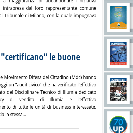
o a maggioranza di abbandonare l'iniziativa
ia intrapresa dal loro rappresentante comune
al Tribunale di Milano, con la quale impugnava
 la notizia: 'Edison, soci risparmio rinunciano a impugnare il bil
 "certificano" le buone
. Pubblicata mercoledì 27 maggio 2020 alle 15.27.
e Movimento Difesa del Cittadino (Mdc) hanno
ggi un "audit civico" che ha verificato l'effettivo
to del Disciplinare Tecnico di Illumia dedicato
icy di vendita di Illumia e l'effettivo
ento di tutte le unità di business interessate.
Leggi tutta la notizia: 'Illumia, i consumatori "cer
a la stessa...