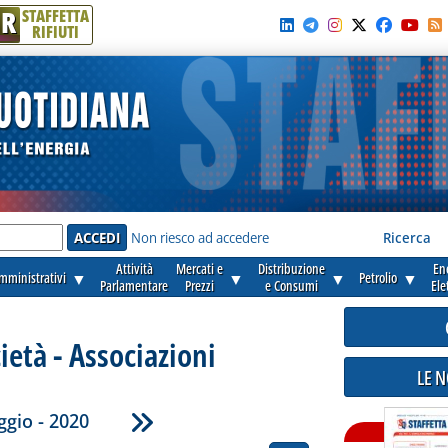
R
STAFFETTA
RIFIUTI
e'
Non riesco ad accedere
Ricerca
Attività
Mercati e
Distribuzione
En
amministrativi
▼
▼
▼
Petrolio
▼
Parlamentare
Prezzi
e Consumi
Ele
cietà - Associazioni
LE 
gio - 2020