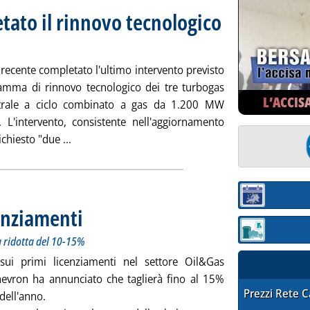
tato il rinnovo tecnologico
gio 2020 alle 11.48.
i recente completato l'ultimo intervento previsto
amma di rinnovo tecnologico dei tre turbogas
L’ACCIS
ntrale a ciclo combinato a gas da 1.200 MW
 L'intervento, consistente nell'aggiornamento
Leggi tutta la notizia: 'Tirreno Power, completat
chiesto "due ...
Sezione:
enziamenti
. Sottotitolo: Entro la fine dell'anno la forza lavoro verrà ridotta del
. Pubblicata giovedì 28 maggio 2020 alle 16.35.
Sezione: quotaz
rà ridotta del 10-15%
 sui primi licenziamenti nel settore Oil&Gas
hevron ha annunciato che taglierà fino al 15%
STAFFETTA PRE
Prezzi Rete 
 dell'anno.