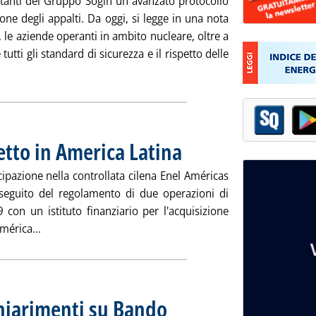
tanti del Gruppo Sogin un avanzato protocollo
ione degli appalti. Da oggi, si legge in una nota
 le aziende operanti in ambito nucleare, oltre a
tutti gli standard di sicurezza e il rispetto delle
tutta la notizia: 'Sogin, accordo con i sindacati sul protocollo ap
setto in America Latina
. Pubblicata giovedì 28 maggio 2020 all
ipazione nella controllata cilena Enel Américas
a seguito del regolamento di due operazioni di
con un istituto finanziario per l'acquisizione
Leggi tutta la notizia: 'Enel, prosegue il riassetto in A
mérica...
chiarimenti su Bando