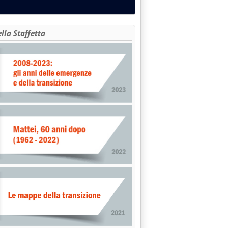
ella Staffetta
imenti su Bando rinnovabili per PA'