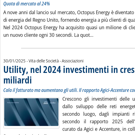
Quota di mercato al 24%
A nove anni dal lancio sul mercato, Octopus Energy è diventato 
di energia del Regno Unito, fornendo energia a più clienti di qual
Nel 2024 Octopus Energy ha acquisito quasi un milione di cli
Leggi tutta la noti
un nuovo cliente ogni 30 secondi. La quot...
30/01/2025
- Vita delle Società - Associazioni
Utility, nel 2024 investimenti in cres
miliardi
. Sottotitolo: Cala il fatturato ma aumentano gli utili. Il rapporto Agici-
. Pubblicata giovedì 30 gennaio 2025 alle 10.37.
Cala il fatturato ma aumentano gli utili. Il rapporto Agici-Accenture c
Crescono gli investimenti delle uti
dallo sviluppo delle reti energe
secondo luogo, dagli impianti r
secondo il rapporto 2025 dell'O
curato da Agici e Accenture, in co