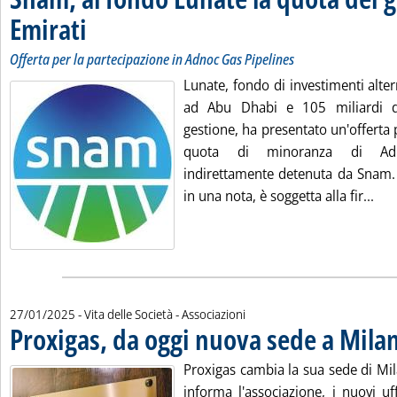
Emirati
. Sottotitolo: Offerta per la partecipazione in Adnoc Gas Pipelines
. Pubblicata martedì 28 gennaio 2025 alle 10.1.
Offerta per la partecipazione in Adnoc Gas Pipelines
Lunate, fondo di investimenti alter
ad Abu Dhabi e 105 miliardi di
gestione, ha presentato un'offerta p
quota di minoranza di Adn
indirettamente detenuta da Snam. 
Leg
in una nota, è soggetta alla fir...
27/01/2025
- Vita delle Società - Associazioni
Proxigas, da oggi nuova sede a Mila
Proxigas cambia la sua sede di Mil
informa l'associazione, i nuovi uff