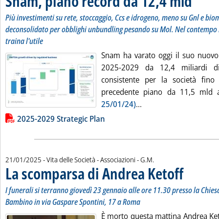
Snam, piano record da 12,4 mld
Più investimenti su rete, stoccaggio, Ccs e idrogeno, meno su Gnl e bi
deconsolidato per obblighi unbundling pesando su Mol. Nel contempo r
traina l'utile
Snam ha varato oggi il suo nuovo 
2025-2029 da 12,4 miliardi di
consistente per la società fino
precedente piano da 11,5 mld
Leggi tutta la notizia
25/01/24)
...
Lista allegati PDF alla notizia
2025-2029 Strategic Plan
di:
21/01/2025
- Vita delle Società - Associazioni -
G.M.
La scomparsa di Andrea Ketoff
. Sottotitolo: 
. Pubblicata ma
I funerali si terranno giovedì 23 gennaio alle ore 11.30 presso la Chie
Bambino in via Gaspare Spontini, 17 a Roma
È morto questa mattina Andrea Keto