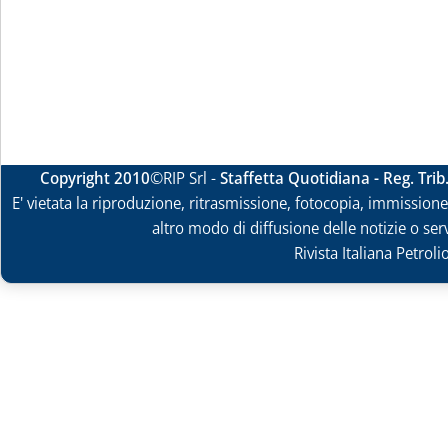
Copyright 2010
©RIP Srl -
Staffetta Quotidiana - Reg. Tri
E' vietata la riproduzione, ritrasmissione, fotocopia, immissione 
altro modo di diffusione delle notizie o ser
Rivista Italiana Petrol