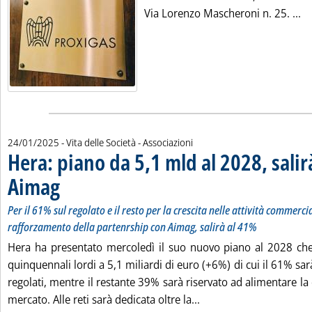
Le
Via Lorenzo Mascheroni n. 25. ...
24/01/2025
- Vita delle Società - Associazioni
Hera: piano da 5,1 mld al 2028, salir
Aimag
. Sottotitolo: Per il 61% sul regolato e il resto per la crescita nelle attivi
. Pubblicata venerdì 24 gennaio 2025 alle 15.29.
Per il 61% sul regolato e il resto per la crescita nelle attività commerc
rafforzamento della partenrship con Aimag, salirà al 41%
Hera ha presentato mercoledì il suo nuovo piano al 2028 che
quinquennali lordi a 5,1 miliardi di euro (+6%) di cui il 61% sar
regolati, mentre il restante 39% sarà riservato ad alimentare la 
Leggi tutta la notizia:
mercato. Alle reti sarà dedicata oltre la...