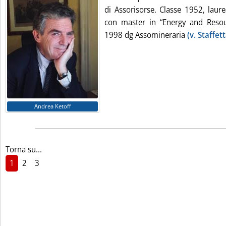
di Assorisorse. Classe 1952, laur
con master in “Energy and Resou
1998 dg Assomineraria
(v. Staffet
Andrea Ketoff
Torna su...
1
2
3