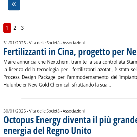
1
2
3
31/01/2025
- Vita delle Società - Associazioni
Fertilizzanti in Cina, progetto per 
Maire annuncia che Nextchem, tramite la sua controllata Sta
la licenza della tecnologia per i fertilizzanti azotati, è stata se
Process Design Package per l'ammodernamento dell'impianto
Leggi tutta 
Hulunbeier New Gold Chemical, sfruttando la sua...
30/01/2025
- Vita delle Società - Associazioni
Octopus Energy diventa il più grande
energia del Regno Unito
. Sottotitolo: Quota di mercato
. Pubblicata giovedì 30 gennaio