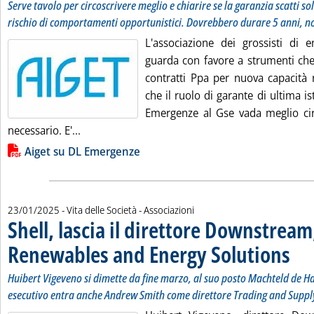
Serve tavolo per circoscrivere meglio e chiarire se la garanzia scatti solo
rischio di comportamenti opportunistici. Dovrebbero durare 5 anni, n
L'associazione dei grossisti di e
guarda con favore a strumenti che f
contratti Ppa per nuova capacità 
che il ruolo di garante di ultima is
Emergenze al Gse vada meglio circ
Leggi tutta la notizia: 'Garanzie Ppa, Aiget chi
necessario. E'...
Lista allegati PDF alla notizia
Aiget su DL Emergenze
23/01/2025
- Vita delle Società - Associazioni
Shell, lascia il direttore Downstream
Renewables and Energy Solutions
. Sotto
. Pubbl
Huibert Vigeveno si dimette da fine marzo, al suo posto Machteld de H
esecutivo entra anche Andrew Smith come direttore Trading and Suppl