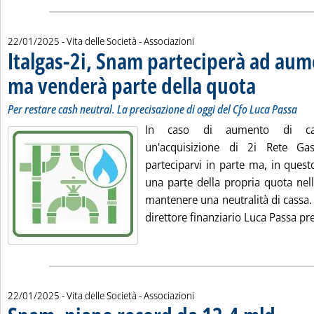
22/01/2025
- Vita delle Società - Associazioni
Italgas-2i, Snam parteciperà ad aum
ma venderà parte della quota
. Sottotitolo: Per
. Pubblicata merc
Per restare cash neutral. La precisazione di oggi del Cfo Luca Passa
In caso di aumento di cap
un'acquisizione di 2i Rete G
parteciparvi in parte ma, in ques
una parte della propria quota nell
mantenere una neutralità di cassa. 
direttore finanziario Luca Passa pre
22/01/2025
- Vita delle Società - Associazioni
. Sottotito
. Pubblicat