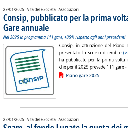
29/01/2025
- Vita delle Società - Associazioni
Consip, pubblicato per la prima volta
Gare annuale
. Sottotitolo: Nel 2025 in programma 111 gare, +35% rispe
. Pubblicata mercoledì 29 gennaio 2025 alle 10.16.
Nel 2025 in programma 111 gare, +35% rispetto agli anni precedenti
Consip, in attuazione del Piano 
presentato lo scorso dicembre
(v
ha pubblicato per la prima volta 
che per il 2025 prevede 111 gare - 
Lista allegati PDF alla notizia
Piano gare 2025
28/01/2025
- Vita delle Società - Associazioni
Snam, al fondo Lunate la quota dei g