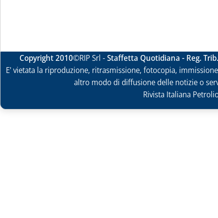
Copyright 2010
©RIP Srl -
Staffetta Quotidiana - Reg. Tri
E' vietata la riproduzione, ritrasmissione, fotocopia, immissione 
altro modo di diffusione delle notizie o ser
Rivista Italiana Petrol