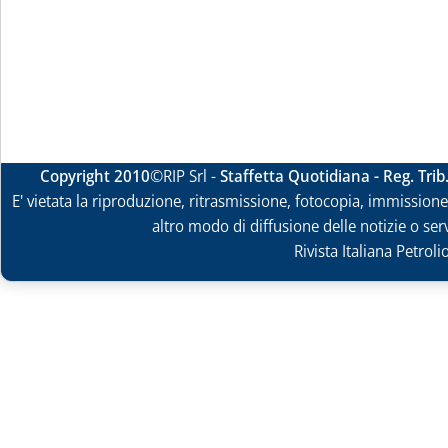
Copyright 2010
©RIP Srl -
Staffetta Quotidiana - Reg. Tri
E' vietata la riproduzione, ritrasmissione, fotocopia, immissione 
altro modo di diffusione delle notizie o ser
Rivista Italiana Petrol