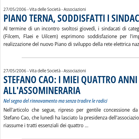
27/05/2006
- Vita delle Società - Associazioni
PIANO TERNA, SODDISFATTI I SINDAC
Al termine di un incontro svoltosi giovedì, i sindacati di catego
(Filcem, Flaei e Uilcem) esprimono soddisfazione per l'im
realizzazione del nuovo Piano di sviluppo della rete elettrica naz
27/05/2006
- Vita delle Società - Associazioni
STEFANO CAO: I MIEI QUATTRO ANNI
ALL'ASSOMINERARIA
. Sottotitolo: Nel segno del rinnovament
. Pubblicata sabato 27 maggio 2006 alle
Nel segno del rinnovamento ma senza tradire le radici
Nell'articolo che segue, ripreso per gentile concessione da 
Stefano Cao, che lunedì ha lasciato la presidenza dell'associaz
Leggi tutta la notizi
riassume i tratti essenziali dei quattro ...