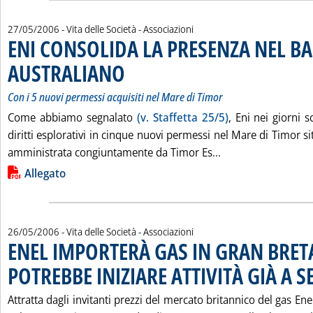
27/05/2006
- Vita delle Società - Associazioni
ENI CONSOLIDA LA PRESENZA NEL B
AUSTRALIANO
. Sottotitolo: Con i 5 nuovi permessi acquisiti nel Mare d
. Pubblicata sabato 27 maggio 2006 alle 15.21.
Con i 5 nuovi permessi acquisiti nel Mare di Timor
Come abbiamo segnalato
(v. Staffetta 25/5)
, Eni nei giorni s
diritti esplorativi in cinque nuovi permessi nel Mare di Timor si
Leggi tutta la n
amministrata congiuntamente da Timor Es...
Lista allegati PDF alla notizia
Allegato
26/05/2006
- Vita delle Società - Associazioni
ENEL IMPORTERÀ GAS IN GRAN BRE
POTREBBE INIZIARE ATTIVITÀ GIÀ A 
Attratta dagli invitanti prezzi del mercato britannico del gas En