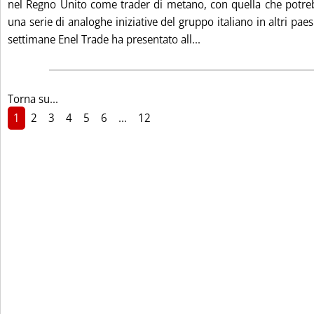
nel Regno Unito come trader di metano, con quella che potre
una serie di analoghe iniziative del gruppo italiano in altri pae
Leggi tutta la notiz
settimane Enel Trade ha presentato all...
Torna su...
1
2
3
4
5
6
...
12