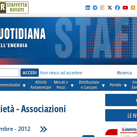
R
STAFFETTA
RIFIUTI
e'
Non riesco ad accedere
Ricerca
Attività
Mercati e
Distribuzione
En
amministrativi
▼
▼
▼
Petrolio
▼
Parlamentare
Prezzi
e Consumi
Ele
cietà - Associazioni
LE 
mbre - 2012