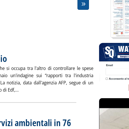
lio
. Pubblicata lunedì 31 dicembre 2012 alle 13.21.
e si occupa tra l'altro di controllare le spese
aio un'indagine sui “rapporti tra l'industria
 La notizia, data dall'agenzia AFP, segue di un
Leggi tutta la notizia: 'Edf, un “caso cinese” . per il pr
di Edf,...
rvizi ambientali in 76