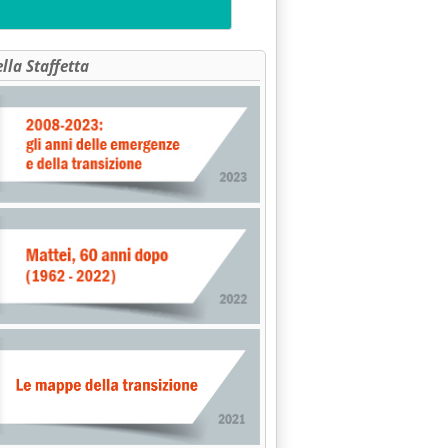
12 alle 15.51.
ella Staffetta
 2012 si chiuderà positivamente'