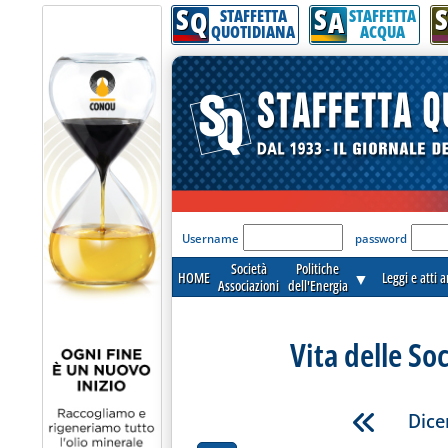
S
S
S
Q
A
STAFFETTA
STAFFETTA
QUOTIDIANA
ACQUA
'Modulo Login per acceder
Username
password
Società
Politiche
HOME
▼
Leggi e atti 
Associazioni
dell'Energia
Vita delle So
Dice