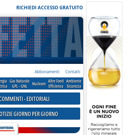
RICHIEDI ACCESSO GRATUITO
Abbonamenti
Contatti
ergia
Gas Naturale
Altre Fonti
Ambiente
Nucleare
ttrica
GPL - GNL
Efficienza
Sicurezza
COMMENTI - EDITORIALI
NOTIZIE GIORNO PER GIORNO