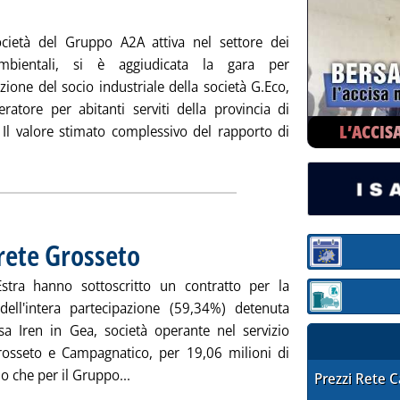
ubblicata lunedì 31 dicembre 2012 alle 10.12.
ocietà del Gruppo A2A attiva nel settore dei
ambientali, si è aggiudicata la gara per
azione del socio industriale della società G.Eco,
ratore per abitanti serviti della provincia di
L’ACCIS
Il valore stimato complessivo del rapporto di
 la notizia: 'A2A, Aprica gestirà servizi ambientali in 76 comun
 rete Grosseto
. Pubblicata lunedì 31 dicembre 2012 alle 9.30.
Sezione:
stra hanno sottoscritto un contratto per la
Sezione: quotaz
dell'intera partecipazione (59,34%) detenuta
ssa Iren in Gea, società operante nel servizio
rosseto e Campagnatico, per 19,06 milioni di
Leggi tutta la notizia: 'Gas, Iren cede a Es
o che per il Gruppo...
STAFFETTA PRE
Prezzi Rete 