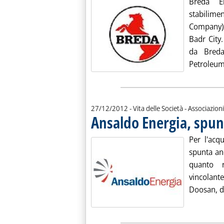
Breda E
stabilime
Company) 
Badr City
da Breda
Petroleum,
27/12/2012
- Vita delle Società - Associazioni
Ansaldo Energia, spun
Per l'acq
spunta an
quanto 
vincolant
Doosan, du