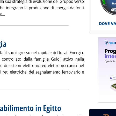
la sua strategia di evoluzione del Gruppo verso
che integrano la produzione di energia da fonti
Leggi tutta la notizia: 'Kinexia acquista Faeco per 26,2 milio
...
gia
. Pubblicata giovedì 27 dicembre 2012 alle 15.18.
fa il suo ingresso nel capitale di Ducati Energia,
 controllato dalla famiglia Guidi attivo nella
 di sistemi elettronici ed elettromeccanici nel
i reti elettriche, del segnalamento ferroviario e
ggi tutta la notizia: 'Simest in Ducati Energia'
abilimento in Egitto
. Pubblicata giovedì 27 dicembre 2012 alle 1