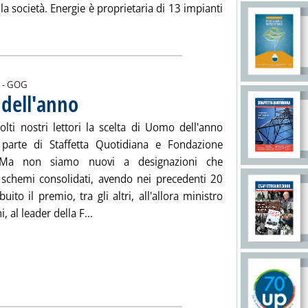
la società. Energie è proprietaria di 13 impianti
ta la notizia: 'Fv, TerniEnergia esce dalla jv con Edf En'
di:
 -
GOG
dell'anno
. Pubblicata venerdì 21 dicembre 2012 alle 15.25.
olti nostri lettori la scelta di Uomo dell'anno
parte di Staffetta Quotidiana e Fondazione
 Ma non siamo nuovi a designazioni che
chemi consolidati, avendo nei precedenti 20
buito il premio, tra gli altri, all'allora ministro
Leggi tutta la notizia: 'Gorno Tempini, uom
, al leader della F...