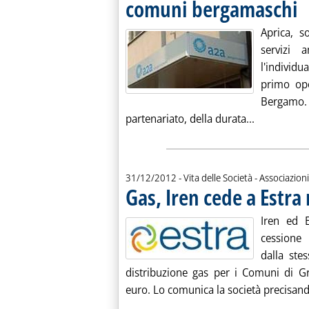
comuni bergamaschi
. P
Aprica, s
servizi 
l'individu
primo ope
Bergamo. 
Leggi tutta
partenariato, della durata...
31/12/2012
- Vita delle Società - Associazioni
Gas, Iren cede a Estra
Iren ed E
cessione 
dalla ste
distribuzione gas per i Comuni di G
euro. Lo comunica la società precisand