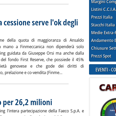
Margini Com
Listini C.C.I.A
Prezzi Italia
a cessione serve l'ok degli
Stacchi Italia
re 2012 alle 10.52.
Medie Extra-
one della quota di maggioranza di Ansaldo
Andamento E
in mano a Finmeccanica non dipenderà solo
Chiusure Set
ding guidata da Giuseppe Orsi ma anche dalla
Prezzi Spot
 del fondo First Reserve, che possiede il 45%
cietà genovese e che gode dei diritti di
EVENTI - 
Leggi tutta la notizia: 'Ansal
, prelazione e co-vendita (Finme...
 per 26,2 milioni
. Pubblicata giovedì 27 dicembre 2012 alle 15.20.
ng l'intera partecipazione della Faeco S.p.A. e