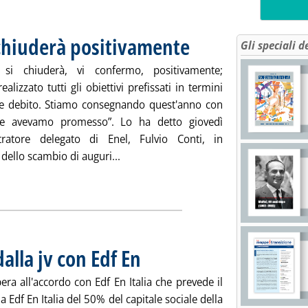
i chiuderà positivamente
. Pubblicata venerdì 21 dicembre 20
Gli speciali d
 si chiuderà, vi confermo, positivamente;
alizzato tutti gli obiettivi prefissati in termini
 e debito. Stiamo consegnando quest'anno con
he avevamo promesso”. Lo ha detto giovedì
tratore delegato di Enel, Fulvio Conti, in
Leggi tutta la notizia: 'Enel, Conti: il
dello scambio di auguri...
alla jv con Edf En
. Pubblicata venerdì 21 dicembre 2012 alle 15.49.
bera all'accordo con Edf En Italia che prevede il
 Edf En Italia del 50% del capitale sociale della