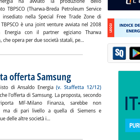
nergia ha avviato la produzione dello
nto TBPSCO (Tharwa-Breda Petroleum Service
insediato nella Special Free Trade Zone di
. TBPSCO è una joint venture avviata nel 2008
 Energia con il partner egiziano Tharwa
Leggi tutta la notizia: 'B
 che opera per due società statali, pe...
ta offerta Samsung
. Pubblicata giovedì 27 dicembre 2012 alle 15
uisto di Ansaldo Energia
(v. Staffetta 12/12)
che l'offerta di Samsung. La proposta, secondo
riporta MF-Milano Finanza, sarebbe non
e ma di pari livello a quella di Siemens e
Leggi tutta la notizia: 'Ansaldo Energia
e delle altre società i...