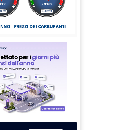
ni'
5.17.