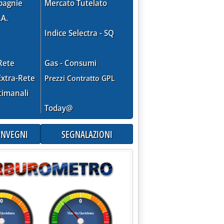
pagnie
Mercato Tutelato
.A.
Indice Selectra - SQ
Rete
Gas - Consumi
xtra-Rete
Prezzi Contratto GPL
timanali
Today@
CONVEGNI
SEGNALAZIONI
do Energia, per la cessione serve l'ok degli americani'