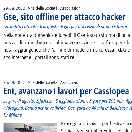
29/08/2022
- Vita delle Società - Associazioni
Gse, sito offline per attacco hacker
. Sot
. Pu
Garantita l'attività di acquisto di gas per il servizio di ultima istanza
Nella notte tra domenica e lunedì, il Gse è stato vittima di un a
mezzo di un malware di ultima generazione". Lo fa sapere lo
nota, aggiungendo che "al fine di mettere in sicurezza i dati e i
Leggi tutta la notizia: 'Gs
sito internet e i portali sono stati re...
26/08/2022
- Vita delle Società - Associazioni
Eni, avanzano i lavori per Cassiopea
. 
. 
Le gare di agosto. Efficienza, 3 aggiudicazioni e 3 gare per 295 mln. A
a idrogeno. Bando per nave ibrida. Gas, gara da 40 mln in Basilicata.
Tlr Milano
Proseguono i lavori per l'estrazion
Sicilia. Nei supplementi Ted di 