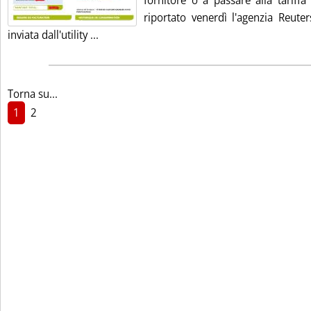
fornitore o a passare alla tariff
riportato venerdì l'agenzia Reuter
Leggi tutta la notizia: 'Iberdrola blocca rin
inviata dall'utility ...
Torna su...
1
2