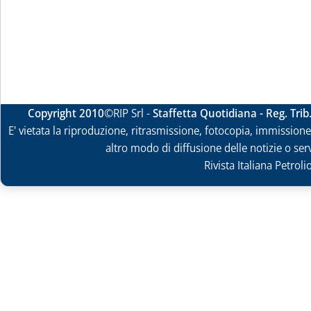
Copyright 2010
©RIP Srl -
Staffetta Quotidiana - Reg. Tri
E' vietata la riproduzione, ritrasmissione, fotocopia, immissione 
altro modo di diffusione delle notizie o ser
Rivista Italiana Petrol