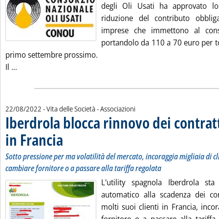
degli Oli Usati ha approvato lo
riduzione del contributo obblig
imprese che immettono al consu
portandolo da 110 a 70 euro per to
primo settembre prossimo.
Leggi tutta la notizia: 'Oli usati, Conou varia al ribasso il 
Il ...
22/08/2022
- Vita delle Società - Associazioni
Iberdrola blocca rinnovo dei contratt
in Francia
. Sottotitolo: Sotto pressione per ma volatilità del mercato, incorag
. Pubblicata lunedì 22 agosto 2022 alle 7.47.
Sotto pressione per ma volatilità del mercato, incoraggia migliaia di cl
cambiare fornitore o a passare alla tariffa regolata
L'utility spagnola Iberdrola st
automatico alla scadenza dei cont
molti suoi clienti in Francia, inc