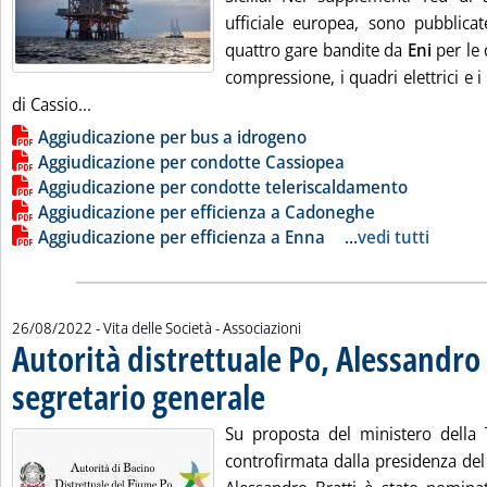
ufficiale europea, sono pubblicat
quattro gare bandite da
Eni
per le 
compressione, i quadri elettrici e i
Leggi tutta la notizia: 'Eni, avanzano i lavori per C
di Cassio...
Lista allegati PDF alla notizia
Aggiudicazione per bus a idrogeno
Aggiudicazione per condotte Cassiopea
Aggiudicazione per condotte teleriscaldamento
Aggiudicazione per efficienza a Cadoneghe
Aggiudicazione per efficienza a Enna
...
vedi tutti
26/08/2022
- Vita delle Società - Associazioni
Autorità distrettuale Po, Alessandro
segretario generale
. Pubblicata venerdì 26 agosto 2022 alle 1
Su proposta del ministero della T
controfirmata dalla presidenza del 