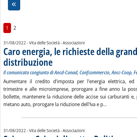
1
2
31/08/2022
- Vita delle Società - Associazioni
Caro energia, le richieste della gran
distribuzione
. Sottotitolo: Il comunicato congiunto di Ancd-Conad, Con
. Pubblicata mercoledì 31 agosto 2022 alle 15.5.
Il comunicato congiunto di Ancd-Conad, Confcommercio, Ancc-Coop, F
Aumentare il credito d'imposta per l'energia elettrica, ed
trimestre e alle microimprese, prorogare a fine anno la possib
bollette, mantenere la riduzione delle accise sui carburanti e,
Leggi tutta la
metano auto, prorogare la riduzione dell'Iva e p...
31/08/2022
- Vita delle Società - Associazioni