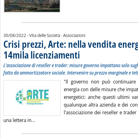
30/08/2022
- Vita delle Società - Associazioni
Crisi prezzi, Arte: nella vendita energ
14mila licenziamenti
. Sottotitolo: L'associazione di reselle
. Pubblicata martedì 30 agosto 2022 all
L'associazione di reseller e trader: misure governo impattano solo sug
fatto da ammortizzatore sociale. Intervenire su prezzo marginale e tet
"Il governo non può continuare 
energia con delle misure che impat
energetici: anche questi ultimi van
qualunque altra azienda e dei con
l'associazione dei reseller e trader
Leggi tutta la notizia: 'Crisi prezzi, Arte: nell
una lettera in...