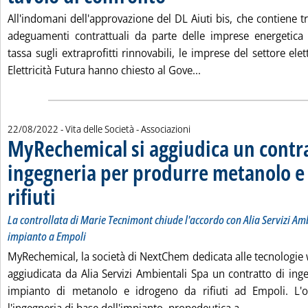
All'indomani dell'approvazione del DL Aiuti bis, che contiene tra
adeguamenti contrattuali da parte delle imprese energetica 
tassa sugli extraprofitti rinnovabili, le imprese del settore ele
Leggi tutta la notizia:
Elettricità Futura hanno chiesto al Gove...
22/08/2022
- Vita delle Società - Associazioni
MyRechemical si aggiudica un contra
ingegneria per produrre metanolo e
rifiuti
. Sottotitolo: La controllata di Marie Tecnimont chiude l'accordo con Alia Se
. Pubblicata lunedì 22 agosto 2022 alle 13.31.
La controllata di Marie Tecnimont chiude l'accordo con Alia Servizi Am
impianto a Empoli
MyRechemical, la società di NextChem dedicata alle tecnologie 
aggiudicata da Alia Servizi Ambientali Spa un contratto di ing
impianto di metanolo e idrogeno da rifiuti ad Empoli. L'o
Leggi tutta 