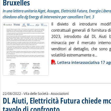
Bruxelles
. Sottotitolo: In una lettera unitaria Aiget, Assogas, Elettricità Futura
. Pubblicata lunedì 22 agosto 2022 alle 16.26.
In una lettera unitaria Aiget, Assogas, Elettricità Futura, Energia Libera
chiedono alla dg Energy di intervenire per cancellare l'art. 3
Il divieto di introdurre modif
contrattuali generali di fornitura d
2023, introdotto dal DL Aiuti b
minaccia per il mercato interno
venditori al dettaglio, che sono g
Leggi tu
volatilità estremamente e...
Lista allegati PDF alla notizia
Lettera interassociativa 17 ag
22/08/2022
- Vita delle Società - Associazioni
DL Aiuti, Elettricità Futura chiede m
tavolo di confronto
. Pubblicata lunedì 22 agosto 2022 alle 13.