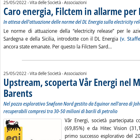
25/05/2022
- Vita delle Società - Associazioni
Caro energia, Filctem in allarme pe
In attesa dell'attuazione delle norme del DL Energia sulla electricity re
Le norme di attuazione della “electricity release” per le az
Sardegna e della Sicilia, introdotte con il DL Energia
(v. Staff
Leggi tutta l
ancora state emanate. Per questo la Filctem Sard...
25/05/2022
- Vita delle Società - Associazioni
Upstream, scoperta Vår Energi nel M
Barents
. Sottotitolo: Nel pozzo esplorativo Snøfonn Nord gestito da Equinor nell
. Pubblicata mercoledì 25 maggio 2022 alle 15.50.
Nel pozzo esplorativo Snøfonn Nord gestito da Equinor nell'area di Jo
recuperabili compresi tra 30-50 milioni di barili di petrolio
Vår Energi, società partecipata 
(69,85%) e da Hitec Vision (31,1
primo successo esplorativo del 20