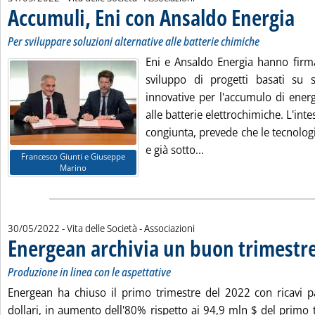
Accumuli, Eni con Ansaldo Energia
. Sott
. Pubb
Per sviluppare soluzioni alternative alle batterie chimiche
Eni e Ansaldo Energia hanno firm
sviluppo di progetti basati su s
innovative per l'accumulo di energi
alle batterie elettrochimiche. L'inte
congiunta, prevede che le tecnologie
Leggi tutta la notizia
e già sotto...
Francesco Giunti e Giuseppe
Marino
30/05/2022
- Vita delle Società - Associazioni
Energean archivia un buon trimestr
Produzione in linea con le aspettative
Energean ha chiuso il primo trimestre del 2022 con ricavi p
dollari, in aumento dell'80% rispetto ai 94,9 mln $ del primo 