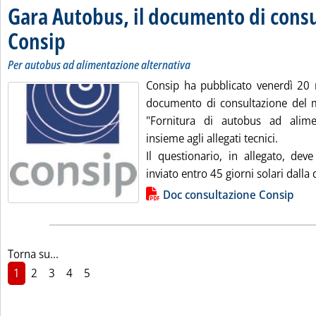
Gara Autobus, il documento di cons
Consip
. Sottotitolo: Per autobus ad alimentazione alternativa
. Pubblicata lunedì 23 maggio 2022 alle 11.3.
Per autobus ad alimentazione alternativa
Consip ha pubblicato venerdì 20 m
documento di consultazione del me
"Fornitura di autobus ad alimen
insieme agli allegati tecnici.
Il questionario, in allegato, dev
inviato entro 45 giorni solari dalla 
Lista allegati PDF alla notizia
Doc consultazione Consip
Torna su...
1
2
3
4
5