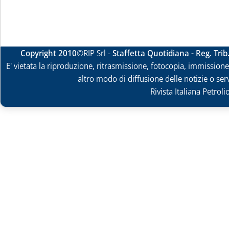
Copyright 2010
©RIP Srl -
Staffetta Quotidiana - Reg. Tri
E' vietata la riproduzione, ritrasmissione, fotocopia, immissione 
altro modo di diffusione delle notizie o ser
Rivista Italiana Petrol