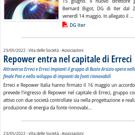
15 giugno. Il nuovo direttore 
Bernard Bigot, DG di Iter dal
venerdì 14 maggio. In allegato il ...
Lista allegati PDF alla notizia
DG Iter
23/05/2022
- Vita delle Società - Associazioni
Repower entra nel capitale di Erreci
. 
. 
Attraverso Erreci e Erreci Impianti il gruppo di Busto Arsizio opera nel
finale Pmi e nello sviluppo di impianti da fonti rinnovabili
Erreci e Repower Italia hanno firmato il 16 maggio un accordo
prevede l'ingresso di Repower nel capitale di Erreci, gruppo c
attivo con due società controllate sia nella progettazione e real
Leggi tutta la notizi
produzione di energia da fonte rinnovabi...
23/05/2022
- Vita delle Società - Associazioni