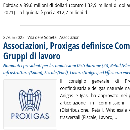
Ebitdax a 89,6 milioni di dollari (contro i 32,9 milioni di dolla
Leggi tutta la noti
2021). La liquidità è pari a 812,7 milioni d...
27/05/2022
- Vita delle Società - Associazioni
Associazioni, Proxigas definisce Co
Gruppi di lavoro
. Sottotitolo: Nominati i presidenti per le commissi
. Pubblicata venerdì 27 maggio 2022 alle 14.33.
Nominati i presidenti per le commissioni Distribuzione (2i), Retail (Ple
Infrastrutture (Snam), Fiscale (Enel), Lavoro (Italgas) ed Efficienza ene
Il consiglio generale di Pro
confindustriale del gas naturale nat
Anigas e Igas, ha approvato nei g
articolazione in commissioni 
(Distribuzione, Retail, Wholesale 
Leggi 
trasversali (Fiscale, Lavoro,...