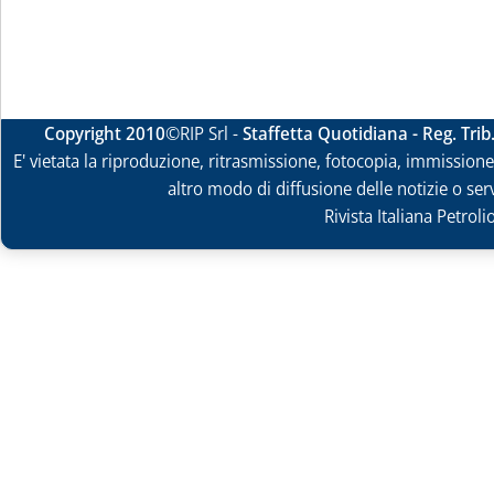
Copyright 2010
©RIP Srl -
Staffetta Quotidiana - Reg. Tri
E' vietata la riproduzione, ritrasmissione, fotocopia, immissione 
altro modo di diffusione delle notizie o ser
Rivista Italiana Petrol