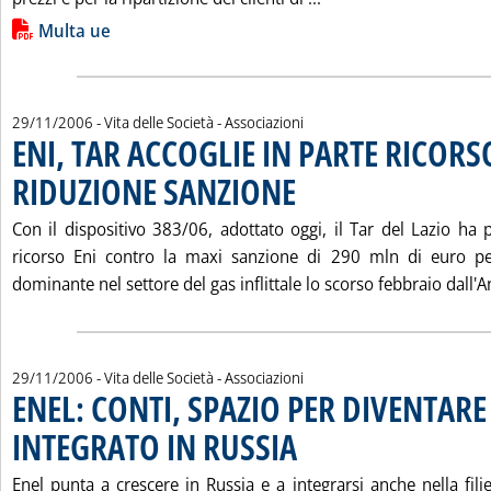
Lista allegati PDF alla notizia
Multa ue
29/11/2006
- Vita delle Società - Associazioni
ENI, TAR ACCOGLIE IN PARTE RICORS
RIDUZIONE SANZIONE
. Pubblicata mercoledì 29 novembre 
Con il dispositivo 383/06, adottato oggi, il Tar del Lazio ha 
ricorso Eni contro la maxi sanzione di 290 mln di euro pe
dominante nel settore del gas inflittale lo scorso febbraio dall'An
29/11/2006
- Vita delle Società - Associazioni
ENEL: CONTI, SPAZIO PER DIVENTAR
INTEGRATO IN RUSSIA
. Pubblicata mercoledì 29 novembre 
Enel punta a crescere in Russia e a integrarsi anche nella fili