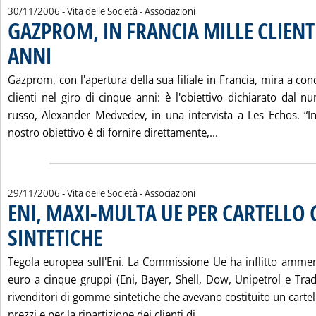
30/11/2006
- Vita delle Società - Associazioni
GAZPROM, IN FRANCIA MILLE CLIENT
ANNI
. Pubblicata giovedì 30 novembre 2006 alle 15.16.
Gazprom, con l'apertura della sua filiale in Francia, mira a con
clienti nel giro di cinque anni: è l'obiettivo dichiarato dal 
russo, Alexander Medvedev, in una intervista a Les Echos. “In
Leggi tutta la not
nostro obiettivo è di fornire direttamente,...
29/11/2006
- Vita delle Società - Associazioni
ENI, MAXI-MULTA UE PER CARTELL
SINTETICHE
. Pubblicata mercoledì 29 novembre 2006 alle 16.44.
Tegola europea sull'Eni. La Commissione Ue ha inflitto amme
euro a cinque gruppi (Eni, Bayer, Shell, Dow, Unipetrol e Trad
rivenditori di gomme sintetiche che avevano costituito un cartell
Leggi tutta la notiz
prezzi e per la ripartizione dei clienti di ...