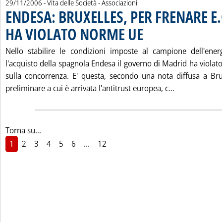
29/11/2006
- Vita delle Società - Associazioni
ENDESA: BRUXELLES, PER FRENARE 
HA VIOLATO NORME UE
. Pubblicata mercoledì 29 novemb
Nello stabilire le condizioni imposte al campione dell'ene
l'acquisto della spagnola Endesa il governo di Madrid ha viola
sulla concorrenza. E' questa, secondo una nota diffusa a Bru
Leggi tutta 
preliminare a cui è arrivata l'antitrust europea, c...
Torna su...
1
2
3
4
5
6
...
12