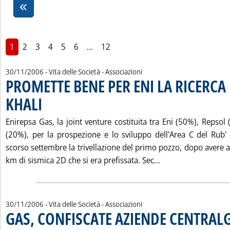
1
2
3
4
5
6
...
12
30/11/2006
- Vita delle Società - Associazioni
PROMETTE BENE PER ENI LA RICERCA 
KHALI
. Pubblicata giovedì 30 novembre 2006 alle 16.15.
Enirepsa Gas, la joint venture costituita tra Eni (50%), Repso
(20%), per la prospezione e lo sviluppo dell'Area C del Rub' a
scorso settembre la trivellazione del primo pozzo, dopo avere a
Leggi tutta la not
km di sismica 2D che si era prefissata. Sec...
30/11/2006
- Vita delle Società - Associazioni
GAS, CONFISCATE AZIENDE CENTRAL