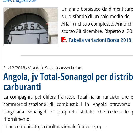
Enel, Italgas e A2A
Un anno borsistico da dimenticare,
sullo sfondo di un calo medio del 
Affari) nel suo complesso. Anno ch
scorso 28 dicembre. Rispetto al 201
Lista allegati PDF alla notizia
Tabella variazioni Borsa 2018
31/12/2018
- Vita delle Società - Associazioni
Angola, jv Total-Sonangol per distri
carburanti
. Pubblicata lunedì 31 dicembre 2018 alle 11.27.
La compagnia petrolifera francese Total ha annunciato che e
commercializzazione di combustibili in Angola attraverso
l'angolana Sonangol, di proprietà statale, che cederà le 
rifornimento.
Leggi tutta l
In un comunicato, la multinazionale francese, op...