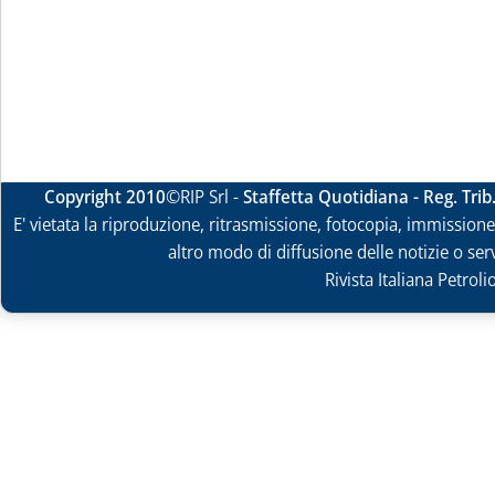
Copyright 2010
©RIP Srl -
Staffetta Quotidiana - Reg. Tri
E' vietata la riproduzione, ritrasmissione, fotocopia, immissione 
altro modo di diffusione delle notizie o ser
Rivista Italiana Petrol