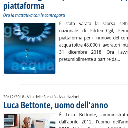
piattaforma
. Sottotitolo: Ora la trattativa con le controparti
. Pubblicata venerdì 21 dicembre 2018 alle 10.19.
Ora la trattativa con le controparti
È stata varata la scorsa sett
nazionale di Filctem-Cgil, Femca
piattaforma per il rinnovo del con
acqua (oltre 48.000 i lavoratori inte
31 dicembre 2018. Ora l'avvio
Legg
presumibilmente a partire da...
20/12/2018
- Vita delle Società - Associazioni
Luca Bettonte, uomo dell'anno
. Pubblicata g
È Luca Bettonte, amministrat
dall'aprile 2012, l'uomo dell'ann