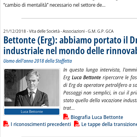
Leggi tutta la
“cambio di mentalità” necessario nel settore de...
di:
21/12/2018
- Vita delle Società - Associazioni -
G.M. G.P. GCA
Bettonte (Erg): abbiamo portato il D
industriale nel mondo delle rinnovab
Uomo dell'anno 2018 della Staffetta
In questa lunga intervista, l'ammi
Erg
Luca Bettonte
ripercorre le fa
di Erg da operatore petrolifero a so
Passaggi non semplici, in cui il p
stato quello della vocazione indust
Leggi tutta la notizia: 'Bett
trat
...
Luca Bettonte
Lista allegati PDF alla notizia
Biografia Luca Bettonte
I riconoscimenti precedenti
Le tappe della transizione