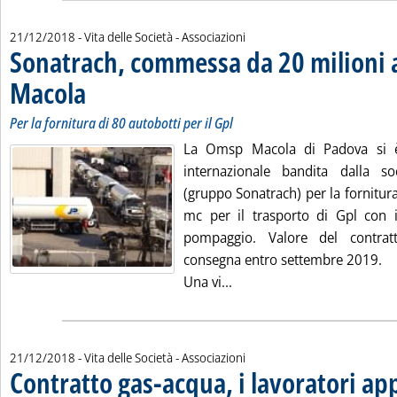
21/12/2018
- Vita delle Società - Associazioni
Sonatrach, commessa da 20 milioni
Macola
. Sottotitolo: Per la fornitura di 80 autobotti per il Gpl
. Pubblicata venerdì 21 dicembre 2018 alle 10.34.
Per la fornitura di 80 autobotti per il Gpl
La Omsp Macola di Padova si è
internazionale bandita dalla so
(gruppo Sonatrach) per la fornitur
mc per il trasporto di Gpl con 
pompaggio. Valore del contrat
consegna entro settembre 2019.
Leggi tutta la notizia: '
Una vi...
21/12/2018
- Vita delle Società - Associazioni
Contratto gas-acqua, i lavoratori ap