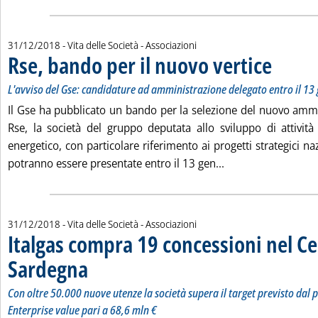
31/12/2018
- Vita delle Società - Associazioni
Rse, bando per il nuovo vertice
. Sottotitolo
. Pubblicata 
L'avviso del Gse: candidature ad amministrazione delegato entro il 13
Il Gse ha pubblicato un bando per la selezione del nuovo ammi
Rse, la società del gruppo deputata allo sviluppo di attività 
energetico, con particolare riferimento ai progetti strategici na
Leggi tutta la noti
potranno essere presentate entro il 13 gen...
31/12/2018
- Vita delle Società - Associazioni
Italgas compra 19 concessioni nel C
Sardegna
. Sottotitolo: Con oltre 50.000 nuove utenze la società supera il targ
. Pubblicata lunedì 31 dicembre 2018 alle 10.16.
Con oltre 50.000 nuove utenze la società supera il target previsto dal 
Enterprise value pari a 68,6 mln €