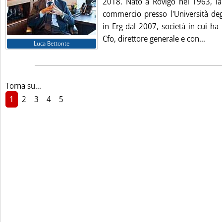
2018. Nato a Rovigo nel 1963, l
commercio presso l'Università deg
in Erg dal 2007, società in cui ha 
Legg
Cfo, direttore generale e con...
Luca Bettonte
Torna su...
1
2
3
4
5