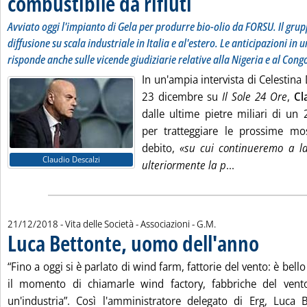
combustibile da rifiuti
Avviato oggi l'impianto di Gela per produrre bio-olio da FORSU. Il gr
diffusione su scala industriale in Italia e al'estero. Le anticipazioni in u
risponde anche sulle vicende giudiziarie relative alla Nigeria e al Cong
In un'ampia intervista di Celestina 
23 dicembre su
Il Sole 24 Ore
,
Cl
dalle ultime pietre miliari di un
per tratteggiare le prossime mo
debito,
«su cui continueremo a la
Claudio Descalzi
Leggi tutta la n
ulteriormente la p
...
di:
21/12/2018
- Vita delle Società - Associazioni -
G.M.
Luca Bettonte, uomo dell'anno
. Pubblicata v
“Fino a oggi si è parlato di wind farm, fattorie del vento: è bell
il momento di chiamarle wind factory, fabbriche del vento
un'industria”. Così l'amministratore delegato di Erg, Luca B