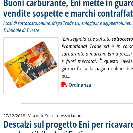
Buoni carburante, Eni mette in guar
vendite sospette e marchi contraffat
I casi di sottocosto.online, Mega Trade srl, eniagip.it e agippetroli.net.
Tribunale di Trieste
“
Eni segnala che sul sito
sottocosto
Promotional Trade srl
è in corso
carburante a marchio Eni a prezzi 
e fuori mercato
”. È questo l'avvi
giorno fa, sulla pagina online di 
Leggi tutta la notizia: 'Buoni
bu...
Lista allegati PDF alla notizia
Ordinanza
27/12/2018
- Vita delle Società - Associazioni
Descalzi sul progetto Eni per ricavar
. Sottotitolo: Avviato oggi l'impian
. Pubblicata giovedì 27 dicembre 2