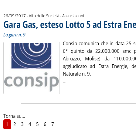
26/09/2017
- Vita delle Società - Associazioni
Gara Gas, esteso Lotto 5 ad Estra En
. Sottotitolo: La gara n. 9
. Pubblicata martedì 26 settembre 2017 alle 16.49.
La gara n. 9
Consip comunica che in data 25 se
6° quinto da 22.000.000 smc pe
Abruzzo, Molise) da 110.000.0
aggiudicato ad Estra Energie, d
Naturale n. 9.
Leggi tutta la notizia: 'Gara Gas,
...
Torna su...
1
2
3
4
5
6
7