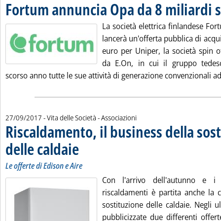
Fortum annuncia Opa da 8 miliardi 
La società elettrica finlandese Fo
lancerà un'offerta pubblica di acqui
euro per Uniper, la società spin 
da E.On, in cui il gruppo tedes
scorso anno tutte le sue attività di generazione convenzionali ad
27/09/2017
- Vita delle Società - Associazioni
Riscaldamento, il business della sos
delle caldaie
. Sottotitolo: Le offerte di Edison e Aire
. Pubblicata mercoledì 27 settembre 2017 alle 10.58.
Le offerte di Edison e Aire
Con l'arrivo dell'autunno e i
riscaldamenti è partita anche la 
sostituzione delle caldaie. Negli u
pubblicizzate due differenti offer