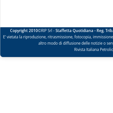
Copyright 2010
©RIP Srl -
Staffetta Quotidiana - Reg. Tri
E' vietata la riproduzione, ritrasmissione, fotocopia, immissione 
altro modo di diffusione delle notizie o ser
Rivista Italiana Petrol