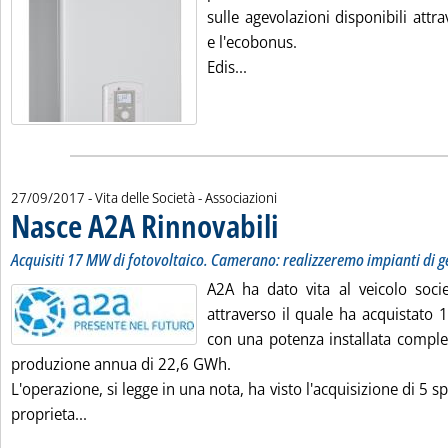
sulle agevolazioni disponibili attr
e l'ecobonus.
Leggi tutta la notizia: 'Risc
Edis...
27/09/2017
- Vita delle Società - Associazioni
Nasce A2A Rinnovabili
. Sottotitolo: Acquisiti 17 MW di fo
. Pubblicata mercoledì 27 settembr
Acquisiti 17 MW di fotovoltaico. Camerano: realizzeremo impianti di g
A2A ha dato vita al veicolo socie
attraverso il quale ha acquistato 1
con una potenza installata compl
produzione annua di 22,6 GWh.
L'operazione, si legge in una nota, ha visto l'acquisizione di 5 sp
Leggi tutta la notizia: 'Nasce A2A Rinnovabili'
proprieta...