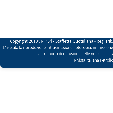
Copyright 2010
©RIP Srl -
Staffetta Quotidiana - Reg. Tri
E' vietata la riproduzione, ritrasmissione, fotocopia, immissione 
altro modo di diffusione delle notizie o ser
Rivista Italiana Petrol