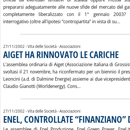
prepararsi adeguatamente alle nuove sfide del mercato del gas 
completamente liberalizzato con il 1° gennaio 2003? Q
Legg
interrogativo (oltre all'ipotesi “contropartita” in vista di su...
27/11/2002
- Vita delle Società - Associazioni
AIGET HA RINNOVATO LE CARICHE
. Pubbli
L'assemblea ordinaria di Aiget (Associazione Italiana di Grossist
svoltasi il 21 novembre, ha riconfermato per un biennio il pres
Leoncini (a.d. di Dalmine Energie) assieme ai due vicepresidenti
Leggi tutta la notizia
Claudio Gianotti (Worldenergy). Cons...
27/11/2002
- Vita delle Società - Associazioni
ENEL, CONTROLLATE “FINANZIANO”
Le assemblee di Enel Produzione, Enel Green Power, Enel.i