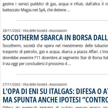
gestire i servizi pubblici di gas, acqua e rifiuti, dall'altra i
Leggi tutta la notizi
battezzato Megas.net SpA, che detiene ...
28/11/2002
- Vita delle Società - Associazioni
SOCOTHERM SBARCA IN BORSA DALL
Socotherm, società che opera nel rivestimento delle tubazioni
trasporto di petrolio, gas e acqua, sbarca a piazza Affari. L'ini
dovrebbe avvenire l'11 dicembre al segmento Star di Borsa Ita
Leggi tutta la noti
il via oggi per concludersi il prossimo 4 ...
27/11/2002
- Vita delle Società - Associazioni
L'OPA DI ENI SU ITALGAS: DIFESA O 
MA SPUNTA ANCHE IPOTESI “CONTR
Difesa da eventuali tentativi di scalata oppure mossa stu