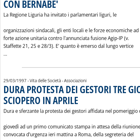
CON BERNABE'
. Pubblicata sabato 29 marzo 1997 alle 0.0.
La Regione Liguria ha invitato i parlamentari liguri, le
organizzazioni sindacali, gli enti locali e le forze economiche ad
forte azione unitaria contro l'annunciata fusione Agip-IP (v.
Staffette 21, 25 e 28/3). E' quanto è emerso dal lungo vertice
Leggi tutta la notizia: 'IP: VERTICE REGIONE LIGURIA C
...
29/03/1997
- Vita delle Società - Associazioni
DURA PROTESTA DEI GESTORI TRE GI
SCIOPERO IN APRILE
. Pubblicata sabato 29 marzo 1997 alle 0.
Dura e sferzante la protesta dei gestori affidata nel pomeriggio 
giovedì ad un primo comunicato stampa in attesa della riunione
convocata d'urgenza ieri mattina a Roma, della segreteria del