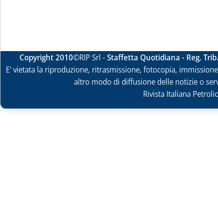
Copyright 2010
©RIP Srl -
Staffetta Quotidiana - Reg. Tri
E' vietata la riproduzione, ritrasmissione, fotocopia, immissione 
altro modo di diffusione delle notizie o ser
Rivista Italiana Petrol