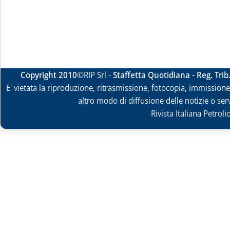
Copyright 2010
©RIP Srl -
Staffetta Quotidiana - Reg. Tri
E' vietata la riproduzione, ritrasmissione, fotocopia, immissione 
altro modo di diffusione delle notizie o ser
Rivista Italiana Petrol