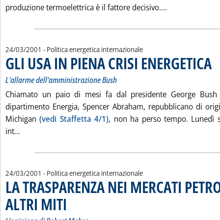
Leggi tutta la 
produzione termoelettrica è il fattore decisivo....
24/03/2001
- Politica energetica internazionale
GLI USA IN PIENA CRISI ENERGETICA
. S
. P
L'allarme dell'amministrazione Bush
Chiamato un paio di mesi fa dal presidente George Bush j
dipartimento Energia, Spencer Abraham, repubblicano di origi
Michigan
(vedi Staffetta 4/1)
, non ha perso tempo. Lunedì s
Leggi tutta la notizia: 'GLI USA IN PIENA CRISI ENERGETI
int...
24/03/2001
- Politica energetica internazionale
LA TRASPARENZA NEI MERCATI PETRO
ALTRI MITI
. Sottotitolo: L'opinione di Robert Mabro
. Pubblicata sabato 24 marzo 2001 alle 15.14.