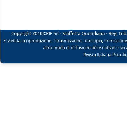
Copyright 2010
©RIP Srl -
Staffetta Quotidiana - Reg. Tri
E' vietata la riproduzione, ritrasmissione, fotocopia, immissione 
altro modo di diffusione delle notizie o ser
Rivista Italiana Petrol