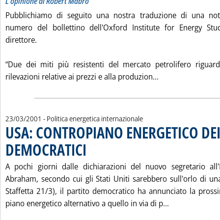
L'opinione di Robert Mabro
Pubblichiamo di seguito una nostra traduzione di una nota
numero del bollettino dell'Oxford Institute for Energy St
direttore.
“Due dei miti più resistenti del mercato petrolifero riguar
Leggi tutta la n
rilevazioni relative ai prezzi e alla produzion...
23/03/2001
- Politica energetica internazionale
USA: CONTROPIANO ENERGETICO DE
DEMOCRATICI
. Pubblicata venerdì 23 marzo 2001 alle 15.29.
A pochi giorni dalle dichiarazioni del nuovo segretario all
Abraham, secondo cui gli Stati Uniti sarebbero sull'orlo di una
Staffetta 21/3), il partito democratico ha annunciato la pro
Leggi tutta l
piano energetico alternativo a quello in via di p...