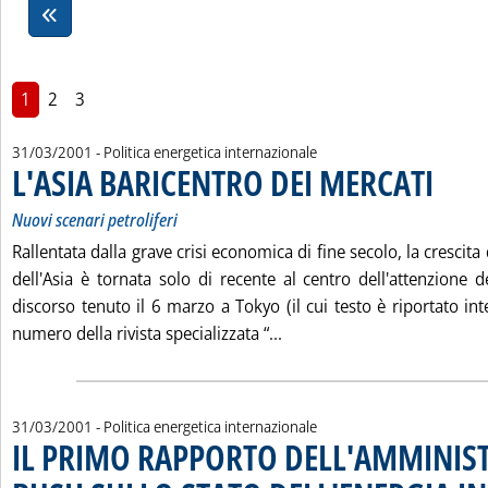
1
2
3
31/03/2001
- Politica energetica internazionale
L'ASIA BARICENTRO DEI MERCATI
. Sottotito
. Pubblica
Nuovi scenari petroliferi
Rallentata dalla grave crisi economica di fine secolo, la crescit
dell'Asia è tornata solo di recente al centro dell'attenzione d
discorso tenuto il 6 marzo a Tokyo (il cui testo è riportato in
Leggi tutta la notizia: '
numero della rivista specializzata “...
31/03/2001
- Politica energetica internazionale
IL PRIMO RAPPORTO DELL'AMMINIS