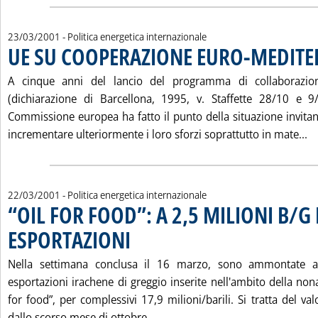
23/03/2001
- Politica energetica internazionale
UE SU COOPERAZIONE EURO-MEDIT
A cinque anni del lancio del programma di collaborazio
(dichiarazione di Barcellona, 1995, v. Staffette 28/10 e 9
Commissione europea ha fatto il punto della situazione invitan
Le
incrementare ulteriormente i loro sforzi soprattutto in mate...
22/03/2001
- Politica energetica internazionale
“OIL FOR FOOD”: A 2,5 MILIONI B/G 
ESPORTAZIONI
. Pubblicata giovedì 22 marzo 2001 alle 15.17.
Nella settimana conclusa il 16 marzo, sono ammontate a
esportazioni irachene di greggio inserite nell'ambito della nona
for food”, per complessivi 17,9 milioni/barili. Si tratta del val
Leggi tutta la notizia: '“OIL 
dallo scorso mese di ottobre....