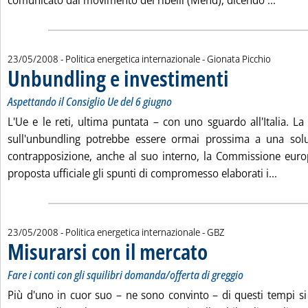
comunicato dal movimento dei ribelli (Mend), dicendo ...
di:
23/05/2008
- Politica energetica internazionale -
Gionata Picchio
Unbundling e investimenti
. Sottotitolo: Aspettando
. Pubblicata venerdì 23
Aspettando il Consiglio Ue del 6 giugno
L'Ue e le reti, ultima puntata – con uno sguardo all'Italia. L
sull'unbundling potrebbe essere ormai prossima a una sol
contrapposizione, anche al suo interno, la Commissione euro
Leggi 
proposta ufficiale gli spunti di compromesso elaborati i...
di:
23/05/2008
- Politica energetica internazionale -
GBZ
Misurarsi con il mercato
. Sottotitolo: Fare i conti con 
. Pubblicata venerdì 23 maggio
Fare i conti con gli squilibri domanda/offerta di greggio
Più d'uno in cuor suo – ne sono convinto – di questi tempi si 