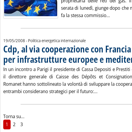
proprietaria delle reti del gas. I
serata di lunedì, giunge dopo che
Leggi tutt
fa la stessa commissio...
19/05/2008
- Politica energetica internazionale
Cdp, al via cooperazione con Francia
per infrastrutture europee e medit
In un incontro a Parigi il presidente di Cassa Depositi e Prestiti
il direttore generale di Caisse des Dépôts et Consignatio
Romanet hanno sottolineato la volontà di sviluppare la cooper
Leggi tutta la n
entrambi considerano strategici per il futuro:...
Torna su...
1
2
3