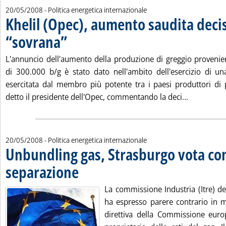
20/05/2008
- Politica energetica internazionale
Khelil (Opec), aumento saudita deci
“sovrana”
. Pubblicata martedì 20 maggio 2008 alle 14.51.
L'annuncio dell'aumento della produzione di greggio provenien
di 300.000 b/g è stato dato nell'ambito dell'esercizio di un
esercitata dal membro più potente tra i paesi produttori di 
Leggi tutt
detto il presidente dell'Opec, commentando la deci...
20/05/2008
- Politica energetica internazionale
Unbundling gas, Strasburgo vota con
separazione
. Pubblicata martedì 20 maggio 2008 alle 14.46.
La commissione Industria (Itre) d
ha espresso parere contrario in m
direttiva della Commissione euro