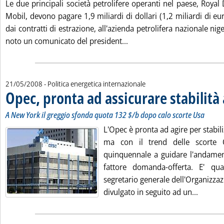
Le due principali società petrolifere operanti nel paese, Royal
Mobil, devono pagare 1,9 miliardi di dollari (1,2 miliardi di euro
dai contratti di estrazione, all'azienda petrolifera nazionale ni
Leggi tutta la notizia: 'Nig
noto un comunicato del president...
21/05/2008
- Politica energetica internazionale
Opec, pronta ad assicurare stabilità
. Sottotitolo: A New York il greggio sfonda quota 132 $/b dopo calo scorte Usa
. Pubblicata mercoledì 21 maggio 2008 alle 17.40.
A New York il greggio sfonda quota 132 $/b dopo calo scorte Usa
L'Opec è pronta ad agire per stabili
ma con il trend delle scorte 
quinquennale a guidare l'andament
fattore domanda-offerta. E' qua
segretario generale dell'Organizza
Leggi t
divulgato in seguito ad un...