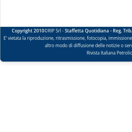
Copyright 2010
©RIP Srl -
Staffetta Quotidiana - Reg. Tri
E' vietata la riproduzione, ritrasmissione, fotocopia, immissione 
altro modo di diffusione delle notizie o ser
Rivista Italiana Petrol