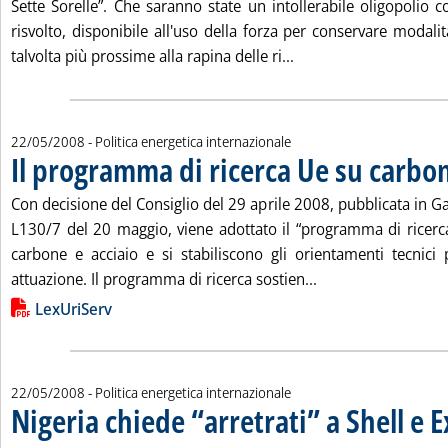
Sette Sorelle”. Che saranno state un intollerabile oligopolio 
risvolto, disponibile all'uso della forza per conservare modal
Leggi tutta la notizia
talvolta più prossime alla rapina delle ri...
22/05/2008
- Politica energetica internazionale
Il programma di ricerca Ue su carbon
Con decisione del Consiglio del 29 aprile 2008, pubblicata in Gaz
L130/7 del 20 maggio, viene adottato il “programma di ricerca
carbone e acciaio e si stabiliscono gli orientamenti tecnici 
Leggi tutta la noti
attuazione. Il programma di ricerca sostien...
Lista allegati PDF alla notizia
LexUriServ
22/05/2008
- Politica energetica internazionale
Nigeria chiede “arretrati” a Shell e 