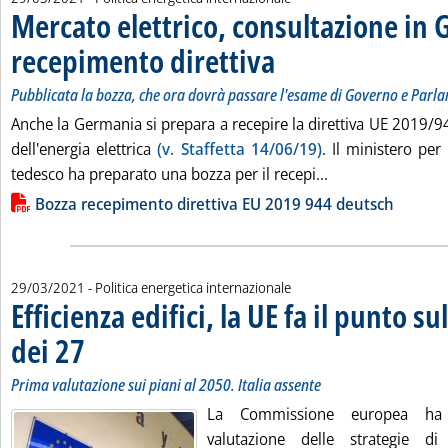
Mercato elettrico, consultazione in
recepimento direttiva
. Sottotitolo: Pubblicata la bozza, 
. Pubblicata lunedì 29 marzo 2021 al
Pubblicata la bozza, che ora dovrà passare l'esame di Governo e Parl
Anche la Germania si prepara a recepire la direttiva UE 2019/9
dell'energia elettrica
(v. Staffetta 14/06/19)
. Il ministero per
Leggi tutta la no
tedesco ha preparato una bozza per il recepi...
Lista allegati PDF alla notizia
Bozza recepimento direttiva EU 2019 944 deutsch
29/03/2021
- Politica energetica internazionale
Efficienza edifici, la UE fa il punto su
dei 27
. Sottotitolo: Prima valutazione sui piani al 2050. Italia assente
. Pubblicata lunedì 29 marzo 2021 alle 13.25.
Prima valutazione sui piani al 2050. Italia assente
La Commissione europea ha
valutazione delle strategie d