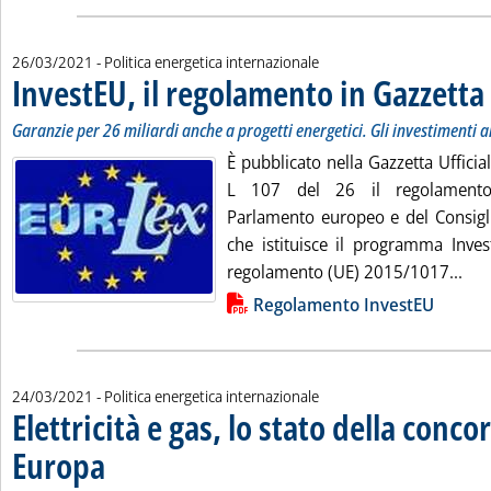
26/03/2021
- Politica energetica internazionale
InvestEU, il regolamento in Gazzetta
.
.
Garanzie per 26 miliardi anche a progetti energetici. Gli investimenti a
È pubblicato nella Gazzetta Uffici
L 107 del 26 il regolament
Parlamento europeo e del Consig
che istituisce il programma Inves
Leg
regolamento (UE) 2015/1017...
Lista allegati PDF alla notizia
Regolamento InvestEU
24/03/2021
- Politica energetica internazionale
Elettricità e gas, lo stato della conco
Europa
. Sottotitolo: I dati Eurostat su produzione e importazione
. Pubblicata mercoledì 24 marzo 2021 alle 13.32.