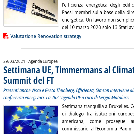
l'efficienza energetica degli edi
Paesi membri sulla base della diret
energetica. Un lavoro non semplic
del 10 marzo 2020 solo 13 Stati ave
Lista allegati PDF alla notizia
Valutazione Renovation strategy
29/03/2021
- Agenda Europea
Settimana UE, Timmermans al Climat
Summit del FT
. Sottotitolo: Presenti anche Visco e Greta Thunberg. Eff
. Pubblicata lunedì 29 marzo 2021 alle 12.39.
Presenti anche Visco e Greta Thunberg. Efficienza, Simson interviene all
conferenza energivori. La 262° agenda UE a cura di Sergio Matalucci
Settimana tranquilla a Bruxelles. 
di dialogo tra istituzioni europe
americana, come prosegue a
commissario all'Economia
Paolo 