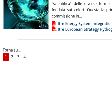
“scientifica” delle diverse form
fondata sui colori. Questa la prin
Leggi tutta la no
commissione In...
Lista allegati PDF alla notizia
Itre Energy System Integration
Itre European Strategy Hydrog
Torna su...
1
2
3
4