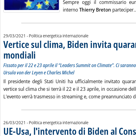
Sempre oggi il commissario eu
interno
Thierry Breton
parteciper..
29/03/2021
- Politica energetica internazionale
Vertice sul clima, Biden invita quara
mondiali
. Sottotitolo: Fissato per il 22 e 23 aprile il “Leaders Summit on Cl
. Pubblicata lunedì 29 marzo 2021 alle 11.43.
Fissato per il 22 e 23 aprile il “Leaders Summit on Climate”. Ci saran
Ursula von der Leyen e Charles Michel
Il presidente degli Stati Uniti ha ufficialmente invitato quar
vertice sul clima che si terrà il 22 e il 23 aprile, in occasione de
L'evento verrà trasmesso in streaming e, come preannunciato da
26/03/2021
- Politica energetica internazionale
UE-Usa, l'intervento di Biden al Cons