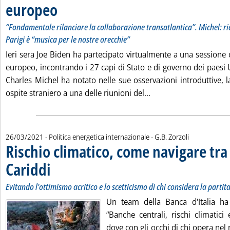
europeo
. Sottotitolo: “Fondamentale rilanciare la collaborazione transatlantica
. Pubblicata venerdì 26 marzo 2021 alle 13.53.
“Fondamentale rilanciare la collaborazione transatlantica”. Michel: ri
Parigi è “musica per le nostre orecchie”
Ieri sera Joe Biden ha partecipato virtualmente a una sessione 
europeo, incontrando i 27 capi di Stato e di governo dei paesi
Charles Michel ha notato nelle sue osservazioni introduttive, 
Leggi tutta la notizia
ospite straniero a una delle riunioni del...
di:
26/03/2021
- Politica energetica internazionale -
G.B. Zorzoli
Rischio climatico, come navigare tra 
Cariddi
. Sottotitolo: Evitando l'ottimismo acritico e lo scetticismo di chi considera
. Pubblicata venerdì 26 marzo 2021 alle 13.22.
Evitando l'ottimismo acritico e lo scetticismo di chi considera la partit
Un team della Banca d'Italia ha
“Banche centrali, rischi climatici 
dove con gli occhi di chi opera nel