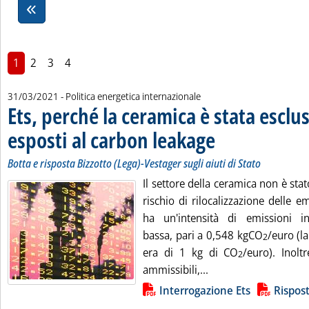
1
2
3
4
31/03/2021
- Politica energetica internazionale
Ets, perché la ceramica è stata esclus
esposti al carbon leakage
. Sottotitolo: Botta e risposta
. Pubblicata mercoledì 31 m
Botta e risposta Bizzotto (Lega)-Vestager sugli aiuti di Stato
Il settore della ceramica non è stato
rischio di rilocalizzazione delle e
ha un'intensità di emissioni in
bassa, pari a 0,548 kgCO
/euro (la
2
era di 1 kg di CO
/euro). Inoltr
2
Leggi tutta la notizi
ammissibili,...
Lista allegati PDF alla notizia
Interrogazione Ets
Rispost