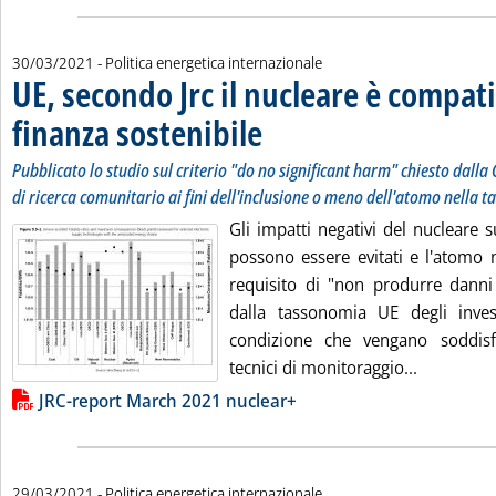
30/03/2021
- Politica energetica internazionale
UE, secondo Jrc il nucleare è compati
finanza sostenibile
. Sottotitolo: Pubblicato lo studio sul crite
. Pubblicata martedì 30 marzo 2021 alle 16.
Pubblicato lo studio sul criterio "do no significant harm" chiesto dall
di ricerca comunitario ai fini dell'inclusione o meno dell'atomo nella 
Gli impatti negativi del nucleare
possono essere evitati e l'atomo 
requisito di "non produrre danni s
dalla tassonomia UE degli invest
condizione che vengano soddisfa
Leggi tutt
tecnici di monitoraggio...
Lista allegati PDF alla notizia
JRC-report March 2021 nuclear+
29/03/2021
- Politica energetica internazionale