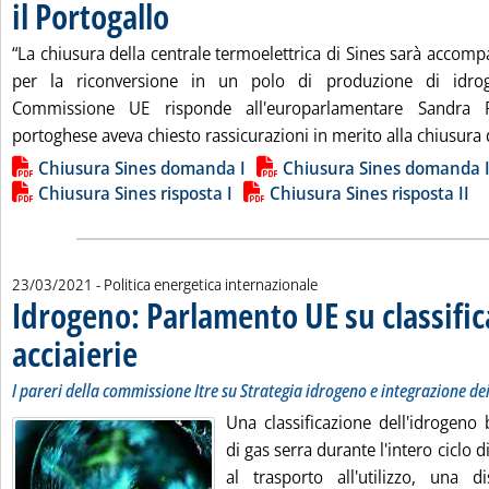
il Portogallo
. Pubblicata martedì 23 marzo 2021 alle 11.38.
“La chiusura della centrale termoelettrica di Sines sarà accom
per la riconversione in un polo di produzione di idrog
Commissione UE risponde all'europarlamentare Sandra P
portoghese aveva chiesto rassicurazioni in merito alla chiusura d
Lista allegati PDF alla notizia
Chiusura Sines domanda I
Chiusura Sines domanda I
Chiusura Sines risposta I
Chiusura Sines risposta II
23/03/2021
- Politica energetica internazionale
Idrogeno: Parlamento UE su classifica
acciaierie
. Sottotitolo: I pareri della commissione Itre su Strategia idrogeno e
. Pubblicata martedì 23 marzo 2021 alle 11.28.
I pareri della commissione Itre su Strategia idrogeno e integrazione dei
Una classificazione dell'idrogeno 
di gas serra durante l'intero ciclo d
al trasporto all'utilizzo, una di