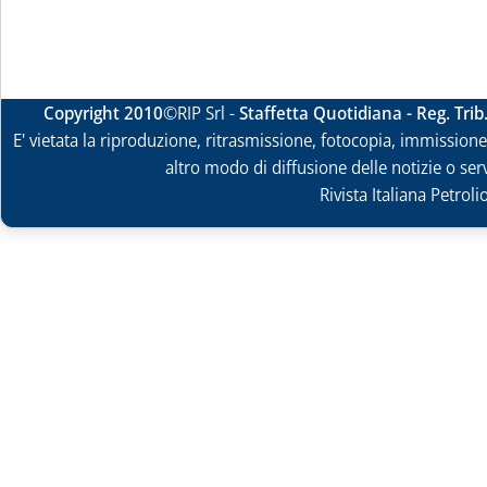
Copyright 2010
©RIP Srl -
Staffetta Quotidiana - Reg. Tri
E' vietata la riproduzione, ritrasmissione, fotocopia, immissione 
altro modo di diffusione delle notizie o ser
Rivista Italiana Petrol