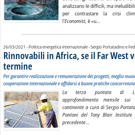
analizzano le difficili, ma ineludibi
per contrastare la crisi cli
Leggi tutta la no
l'
Economist
, è «u...
di:
26/03/2021
- Politica energetica internazionale -
Sergio Portatadino e Fe
Rinnovabili in Africa, se il Far West v
termine
. Sottotitolo: Per garantire realizzazione e remunerazione dei progetti,
. Pubblicata venerdì 26 marzo 2021 alle 13.6.
Per garantire realizzazione e remunerazione dei progetti, meglio muov
cooperazione internazionale e affidarsi a buone pratiche concorrenzia
La terza puntata di L'ene
approfondimento mensile sui 
continente a cura di Sergio Portat
Pontoni del Tony Blair Institute 
Leggi tutta la notizia:
precedente
...