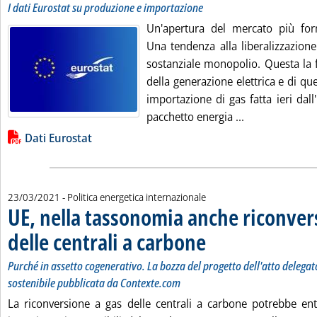
I dati Eurostat su produzione e importazione
Un'apertura del mercato più for
Una tendenza alla liberalizzazion
sostanziale monopolio. Questa la 
della generazione elettrica e di qu
importazione di gas fatta ieri dal
Leggi tutta la 
pacchetto energia ...
Lista allegati PDF alla notizia
Dati Eurostat
23/03/2021
- Politica energetica internazionale
UE, nella tassonomia anche riconver
delle centrali a carbone
. Sottotitolo: Purché in assetto 
. Pubblicata martedì 23 marzo 20
Purché in assetto cogenerativo. La bozza del progetto dell'atto delegat
sostenibile pubblicata da Contexte.com
La riconversione a gas delle centrali a carbone potrebbe ent