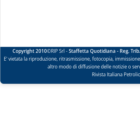
Copyright 2010
©RIP Srl -
Staffetta Quotidiana - Reg. Tri
E' vietata la riproduzione, ritrasmissione, fotocopia, immissione 
altro modo di diffusione delle notizie o ser
Rivista Italiana Petrol