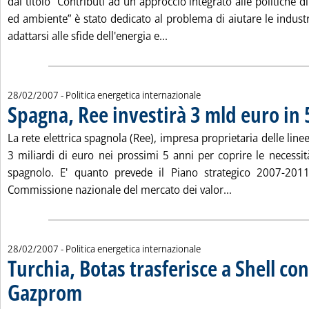
dal titolo “Contributi ad un approccio integrato alle politiche d
ed ambiente” è stato dedicato al problema di aiutare le indust
Leggi tutta la notizia: 'Hlg, 
adattarsi alle sfide dell'energia e...
28/02/2007
- Politica energetica internazionale
Spagna, Ree investirà 3 mld euro in 
La rete elettrica spagnola (Ree), impresa proprietaria delle linee
3 miliardi di euro nei prossimi 5 anni per coprire le necessit
spagnolo. E' quanto prevede il Piano strategico 2007-2011,
Leggi tutta la n
Commissione nazionale del mercato dei valor...
28/02/2007
- Politica energetica internazionale
Turchia, Botas trasferisce a Shell co
Gazprom
. Pubblicata mercoledì 28 febbraio 2007 alle 15.39.