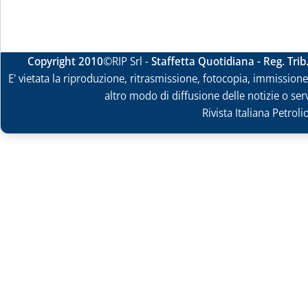
Copyright 2010
©RIP Srl -
Staffetta Quotidiana - Reg. Tri
E' vietata la riproduzione, ritrasmissione, fotocopia, immissione 
altro modo di diffusione delle notizie o ser
Rivista Italiana Petrol