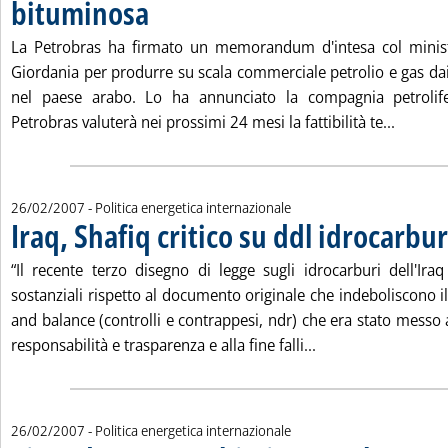
bituminosa
. Pubblicata lunedì 26 febbraio 2007 alle 16.2.
La Petrobras ha firmato un memorandum d'intesa col ministe
Giordania per produrre su scala commerciale petrolio e gas da
nel paese arabo. Lo ha annunciato la compagnia petrolifer
Leggi t
Petrobras valuterà nei prossimi 24 mesi la fattibilità te...
26/02/2007
- Politica energetica internazionale
Iraq, Shafiq critico su ddl idrocarbur
“Il recente terzo disegno di legge sugli idrocarburi dell'Ir
sostanziali rispetto al documento originale che indeboliscono 
and balance (controlli e contrappesi, ndr) che era stato messo
Leggi tutta la notiz
responsabilità e trasparenza e alla fine falli...
26/02/2007
- Politica energetica internazionale