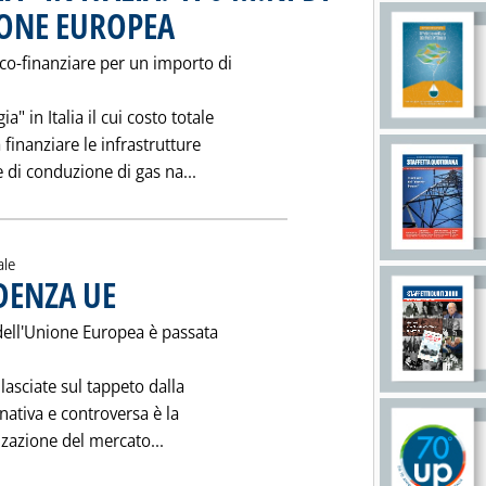
ONE EUROPEA
. Pubblicata venerdì 03 gennaio 1997 alle 0.0.
o-finanziare per un importo di
" in Italia il cui costo totale
 finanziare le infrastrutture
Leggi tutta la notizia: 'PROGRAMM
 di conduzione di gas na...
ale
DENZA UE
. Pubblicata venerdì 03 gennaio 1997 alle 0.0.
dell'Unione Europea è passata
 lasciate sul tappeto dalla
nativa e controversa è la
Leggi tutta la notizia: 'ALL'OLANDA LA 
lizazione del mercato...