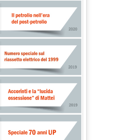
A "ENERGIA" IN ITALIA: 170 M.NI DI ECU DALLA COMMISSIONE 
PRESIDENZA UE'