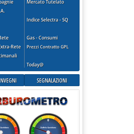
pagnie
Mercato Tutelato
.A.
Indice Selectra - SQ
Rete
Gas - Consumi
xtra-Rete
Prezzi Contratto GPL
timanali
Today@
EE CONTRO COMMISSIONE UE PER NUOVE PROPOSTE SU TASSA ENE
CONVEGNI
SEGNALAZIONI