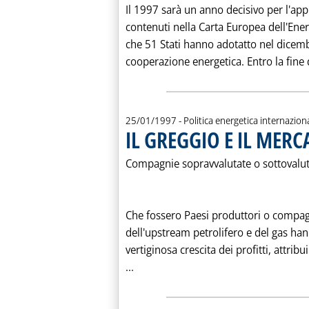
Il 1997 sarà un anno decisivo per l'app
contenuti nella Carta Europea dell'Energ
che 51 Stati hanno adotatto nel dicemb
cooperazione energetica. Entro la fine 
25/01/1997
- Politica energetica internazion
IL GREGGIO E IL MER
Compagnie sopravvalutate o sottovalut
Che fossero Paesi produttori o compagn
dell'upstream petrolifero e del gas ha
vertiginosa crescita dei profitti, attrib
Leggi tutta la notizia: 'IL GREGG
...