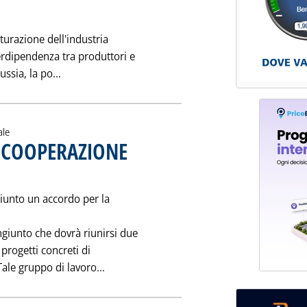
tturazione dell'industria
nterdipendenza tra produttori e
Leggi tutta la notizia: 'I GRANDI TEMI DELL'ENE
ssia, la po...
ale
 COOPERAZIONE
ennaio 1997 alle 0.0.
iunto un accordo per la
ngiunto che dovrà riunirsi due
 progetti concreti di
Leggi tutta la notizia: 'ACCORDO UE-C
Tale gruppo di lavoro...