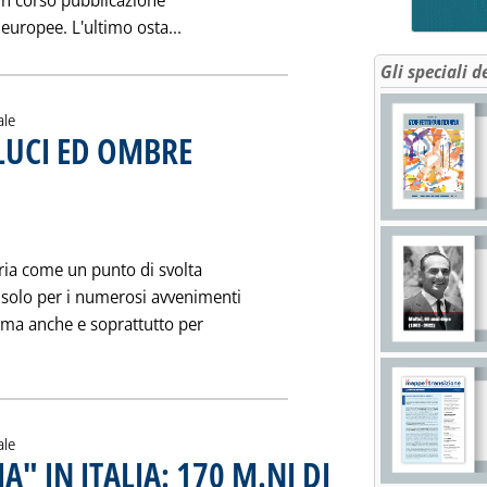
è in corso pubblicazione
Leggi tutta la notizia: 'VIA LIBERA A
 europee. L'ultimo osta...
Gli speciali d
ale
LUCI ED OMBRE
. Pubblicata sabato 04 gennaio 1997 alle 0.0.
ria come un punto di svolta
 solo per i numerosi avvenimenti
o, ma anche e soprattutto per
DOWN-STREAM: LUCI ED OMBRE'
ale
 IN ITALIA: 170 M.NI DI