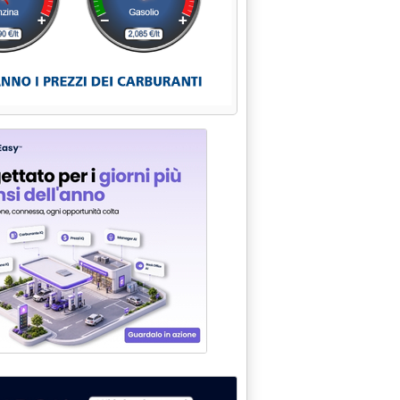
RGIA NELLE RIFLESSIONI DI MARCELLO COLITTI'
INA SU COOPERAZIONE ENERGETICA'