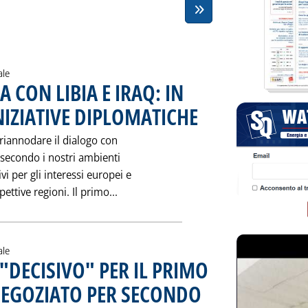
ale
A CON LIBIA E IRAQ: IN
IZIATIVE DIPLOMATICHE
. Pubblicata venerdì 31 gennaio 1
 riannodare il dialogo con
o secondo i nostri ambienti
vi per gli interessi europei e
Leggi tutta la notizia: 'IL DIALOGO 
ettive regioni. Il primo...
ale
"DECISIVO" PER IL PRIMO
NEGOZIATO PER SECONDO
. Pubblicata mercoledì 29 gennai