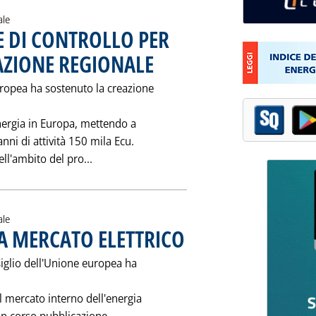
ale
E DI CONTROLLO PER
AZIONE REGIONALE
. Pubblicata venerdì 10 gennaio 1997 alle 0.0.
ropea ha sostenuto la creazione
energia in Europa, mettendo a
nni di attività 150 mila Ecu.
Leggi tutta la notizia: 'UE: 34 NUOVE A
ell'ambito del pro...
ale
VA MERCATO ELETTRICO
. Pubblicata sabato 04 gennaio 1997 al
siglio dell'Unione europea ha
ul mercato interno dell'energia