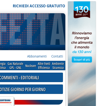
RICHIEDI ACCESSO GRATUITO
Abbonamenti
Contatti
ergia
Gas Naturale
Altre Fonti
Ambiente
Nucleare
ttrica
GPL - GNL
Efficienza
Sicurezza
COMMENTI - EDITORIALI
NOTIZIE GIORNO PER GIORNO