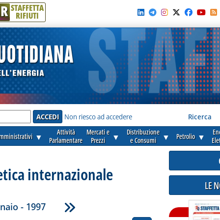
R
STAFFETTA
RIFIUTI
e'
Non riesco ad accedere
Ricerca
Attività
Mercati e
Distribuzione
En
amministrativi
▼
▼
▼
Petrolio
▼
Parlamentare
Prezzi
e Consumi
Ele
etica internazionale
LE 
naio - 1997