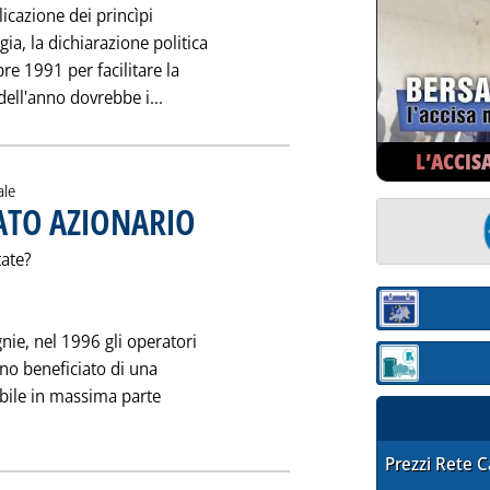
licazione dei princìpi
ia, la dichiarazione politica
re 1991 per facilitare la
Leggi tutta la notizia: 'CARTA ENERGIA
dell'anno dovrebbe i...
L’ACCIS
ale
CATO AZIONARIO
. Pubblicata sabato 25 gennaio 1997 alle 0.0.
ate?
Sezione:
ie, nel 1996 gli operatori
nno beneficiato di una
Sezione: quotaz
uibile in massima parte
IO E IL MERCATO AZIONARIO'
STAFFETTA PRE
Prezzi Rete 