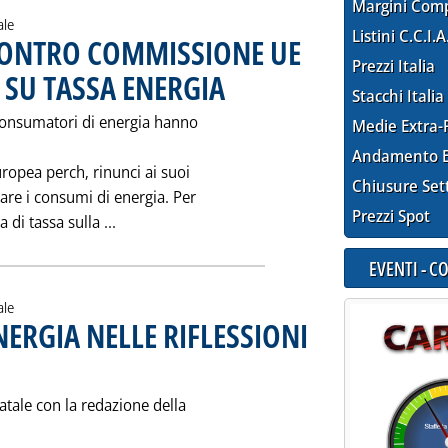
Margini Com
ale
Listini C.C.I.A
CONTRO COMMISSIONE UE
Prezzi Italia
 SU TASSA ENERGIA
. Pubblicata martedì 14 gennaio 1997 alle 0.0.
Stacchi Italia
i consumatori di energia hanno
Medie Extra-
Andamento E
ropea perch‚ rinunci ai suoi
Chiusure Set
sare i consumi di energia. Per
Prezzi Spot
Leggi tutta la notizia: 'INDUSTRIE EUROP
di tassa sulla ...
EVENTI - 
ale
NERGIA NELLE RIFLESSIONI
Pubblicata sabato 11 gennaio 1997 alle 0.0.
atale con la redazione della