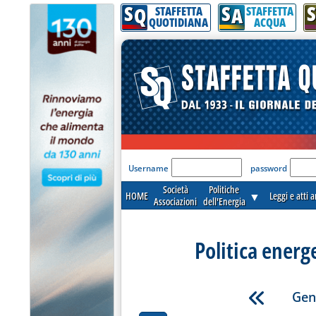
S
S
S
Q
A
STAFFETTA
STAFFETTA
QUOTIDIANA
ACQUA
'Modulo Login per acceder
Username
password
Società
Politiche
HOME
▼
Leggi e atti 
Associazioni
dell'Energia
Politica energ
Gen