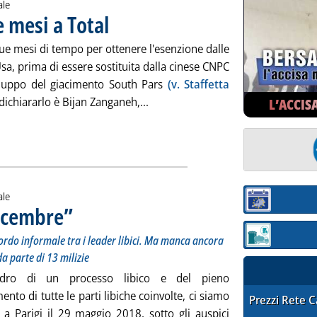
ale
 mesi a Total
. Pubblicata mercoledì 30 maggio 2018 alle 13.28.
ue mesi di tempo per ottenere l'esenzione dalle
sa, prima di essere sostituita dalla cinese CNPC
iluppo del giacimento South Pars
(v. Staffetta
Leggi tutta la notizia: 'Iran, ult
 dichiararlo è Bijan Zanganeh,...
L’ACCIS
ale
Sezione:
dicembre”
. Sottotitolo: La Conferenza a Parigi ha portato a un accordo informale t
. Pubblicata mercoledì 30 maggio 2018 alle 13.26.
Sezione: quotaz
ordo informale tra i leader libici. Ma manca ancora
a parte di 13 milizie
adro di un processo libico e del pieno
ento di tutte le parti libiche coinvolte, ci siamo
STAFFETTA PRE
Prezzi Rete 
 a Parigi il 29 maggio 2018, sotto gli auspici