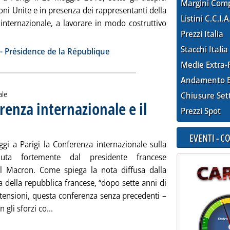
Margini Com
oni Unite e in presenza dei rappresentanti della
Listini C.C.I.A
internazionale, a lavorare in modo costruttivo
Prezzi Italia
notizia: 'Libia, “elezioni il 10 dicembre”'
ia
Stacchi Italia
e - Présidence de la République
Medie Extra-
Andamento E
ale
Chiusure Set
erenza internazionale e il
Prezzi Spot
artedì 29 maggio 2018 alle 13.51.
EVENTI - 
ggi a Parigi la Conferenza internazionale sulla
luta fortemente dal presidente francese
 Macron. Come spiega la nota diffusa dalla
 della repubblica francese, “dopo sette anni di
e tensioni, questa conferenza senza precedenti –
Leggi tutta la notizia: 'Libia, a Parigi la Confer
n gli sforzi co...