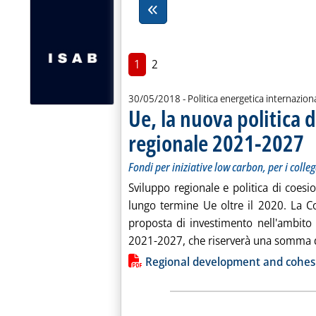
1
2
30/05/2018
- Politica energetica internazion
Ue, la nuova politica 
regionale 2021-2027
. So
. P
Fondi per iniziative low carbon, per i colle
Sviluppo regionale e politica di coesi
lungo termine Ue oltre il 2020. La C
proposta di investimento nell'ambito 
2021-2027, che riserverà una somma di
Lista allegati PDF alla notiz
Regional development and cohes