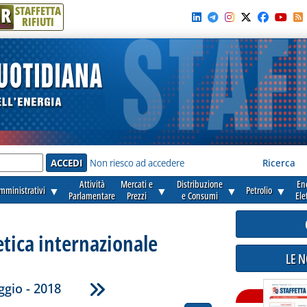
R
STAFFETTA
RIFIUTI
e'
Non riesco ad accedere
Ricerca
Attività
Mercati e
Distribuzione
En
amministrativi
▼
▼
▼
Petrolio
▼
Parlamentare
Prezzi
e Consumi
Ele
etica internazionale
LE 
gio - 2018