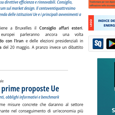
u direttive efficienza e rinnovabili. Consiglio,
orum sul market design. Il centoventiquattresimo
enda delle istituzioni Ue e i principali avvenimenti a
tiene a Bruxelles il
Consiglio affari esteri
.
i europei parleranno ancora una volta
do con l
'
Iran
e delle elezioni presidenziali in
a
del 20 maggio. A pranzo invece un dibattito
Leggi tutta la notizia: 'Settimana Ue, oggi Consiglio esteri su I
ale
le prime proposte Ue
. Sottotitolo: Tre regolamenti su agevolazione
. Pubblicata giovedì 24 maggio 2018 alle 13.5
nti, obblighi informativi e benchmark
ime misure concrete che daranno al settore
inante nel conseguimento di un'economia più