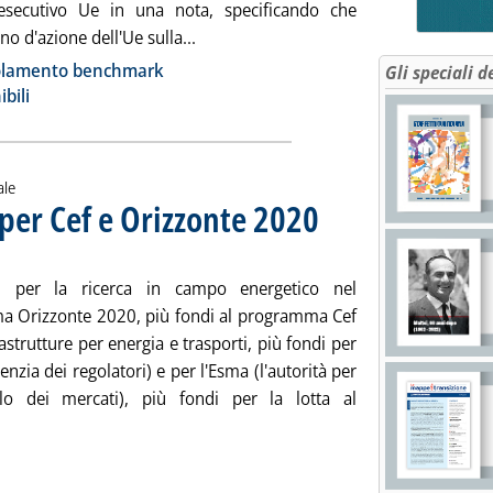
'esecutivo Ue in una nota, specificando che
Leggi tutta la notizia: 'Finanza sosten
ano d'azione dell'Ue sulla...
ia
olamento benchmark
Gli speciali d
bili
ale
 per Cef e Orizzonte 2020
. Sottotitolo: La proposta della 
. Pubblicata mercoledì 23 maggio
i per la ricerca in campo energetico nel
 Orizzonte 2020, più fondi al programma Cef
rastrutture per energia e trasporti, più fondi per
genzia dei regolatori) e per l'Esma (l'autorità per
llo dei mercati), più fondi per la lotta al
a notizia: 'Bilancio Ue, più fondi per Cef e Orizzonte 2020'
ia