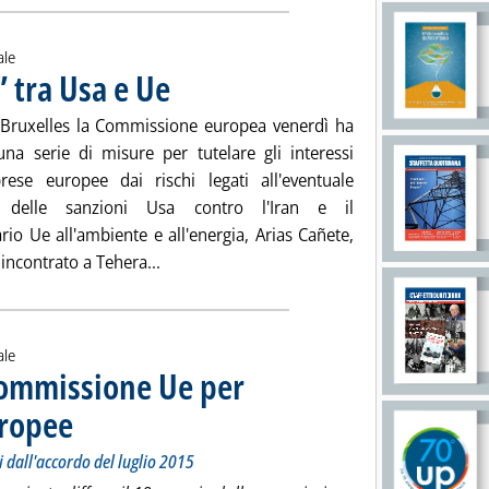
ale
” tra Usa e Ue
. Pubblicata martedì 22 maggio 2018 alle 13.12.
Bruxelles la Commissione europea venerdì ha
una serie di misure per tutelare gli interessi
rese europee dai rischi legati all'eventuale
no delle sanzioni Usa contro l'Iran e il
io Ue all'ambiente e all'energia, Arias Cañete,
Leggi tutta la notizia: 'Iran, “braccio di fe
incontrato a Tehera...
ale
 Commissione Ue per
uropee
. Sottotitolo: Dopo la decisione degli Stai Uniti di ritirarsi dall'accordo del luglio
. Pubblicata martedì 22 maggio 2018 alle 12.20.
si dall'accordo del luglio 2015