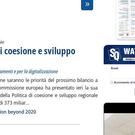
ale
di coesione e sviluppo
ttotitolo: Fondi per iniziative low carbon, per i collegamenti e per la digitalizzazione
ubblicata mercoledì 30 maggio 2018 alle 16.43.
gamenti e per la digitalizzazione
one saranno le priorità del prossimo bilancio a
ommissione europea ha presentato ieri la sua
della Politica di coesione e sviluppo regionale
Leggi tutta la notizia: 'Ue, la nuova politica di 
 373 miliar...
ia
ion beyond 2020