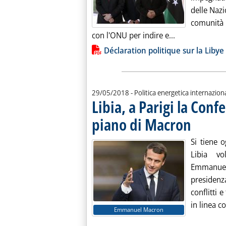
delle Nazi
comunità 
Leggi tutta la 
con l'ONU per indire e...
Lista allegati PDF alla notiz
Déclaration politique sur la Liby
29/05/2018
- Politica energetica internazion
Libia, a Parigi la Conf
piano di Macron
. Pubblicata m
Si tiene o
Libia vo
Emmanuel
presidenza
conflitti 
in linea co
Emmanuel Macron