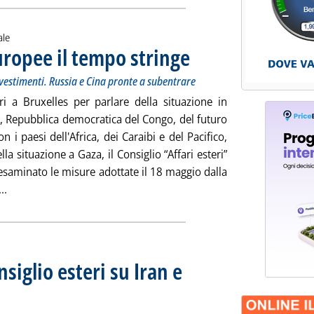
ale
uropee il tempo stringe
. Sottotitolo: L'Ue creerà una “rete” 
. Pubblicata martedì 29 maggio 2018 
nvestimenti. Russia e Cina pronte a subentrare
eri a Bruxelles per parlare della situazione in
, Repubblica democratica del Congo, del futuro
n i paesi dell'Africa, dei Caraibi e del Pacifico,
la situazione a Gaza, il Consiglio “Affari esteri”
esaminato le misure adottate il 18 maggio dalla
Leggi tutta la notizia: 'Iran, per le imprese europee il tempo s
..
siglio esteri su Iran e
tà al Parlamento. Triloghi su direttive efficienza e rinnovabili. Consiglio, working party su dir
2018 alle 13.10.