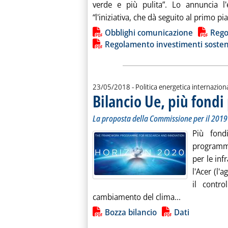
verde e più pulita”. Lo annuncia l
“l'iniziativa, che dà seguito al primo pi
Lista allegati PDF alla notiz
Obblighi comunicazione
Reg
Regolamento investimenti sosteni
23/05/2018
- Politica energetica internazion
Bilancio Ue, più fondi
La proposta della Commissione per il 2019
Più fond
programma
per le inf
l'Acer (l'a
il contro
Leggi tutta l
cambiamento del clima...
Lista allegati PDF alla notiz
Bozza bilancio
Dati