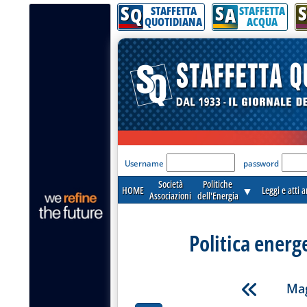
S
S
S
Q
A
STAFFETTA
STAFFETTA
QUOTIDIANA
ACQUA
'Modulo Login per acceder
Username
password
Società
Politiche
HOME
▼
Leggi e atti 
Associazioni
dell'Energia
Politica energ
Mag