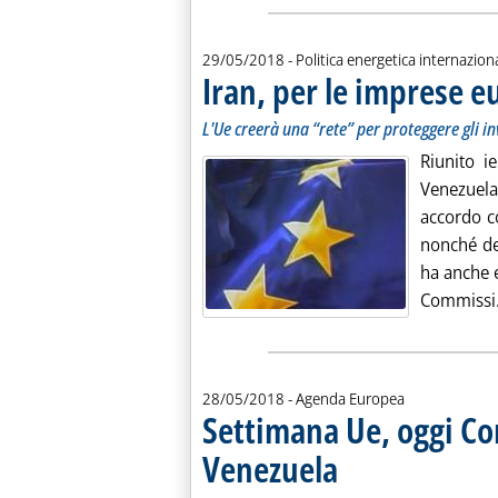
29/05/2018
- Politica energetica internazion
Iran, per le imprese e
L'Ue creerà una “rete” per proteggere gli i
Riunito i
Venezuela
accordo co
nonché del
ha anche 
Commissi.
28/05/2018
- Agenda Europea
Settimana Ue, oggi Con
Venezuela
. Sottotitolo: Pacchetto Mobili
. Pubblicata lunedì 28 maggio 