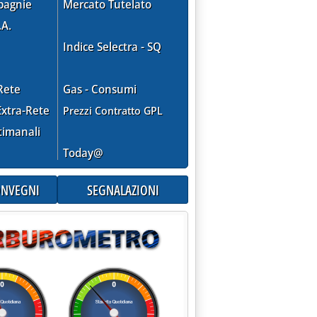
pagnie
Mercato Tutelato
.A.
Indice Selectra - SQ
Rete
Gas - Consumi
xtra-Rete
Prezzi Contratto GPL
timanali
Today@
CONVEGNI
SEGNALAZIONI
enza internazionale e il piano di Macron'