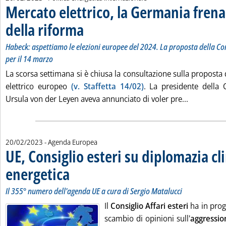
Mercato elettrico, la Germania frena
della riforma
. Sottotitolo: Habeck: aspettiamo le elezioni europee del 
. Pubblicata lunedì 20 febbraio 2023 alle 16.11.
Habeck: aspettiamo le elezioni europee del 2024. La proposta della C
per il 14 marzo
La scorsa settimana si è chiusa la consultazione sulla proposta
elettrico europeo
(v. Staffetta 14/02)
. La presidente della
Leggi tutt
Ursula von der Leyen aveva annunciato di voler pre...
20/02/2023
- Agenda Europea
UE, Consiglio esteri su diplomazia cl
energetica
. Sottotitolo: Il 355° numero dell'agenda UE a cura di Sergio Mat
. Pubblicata lunedì 20 febbraio 2023 alle 13.16.
Il 355° numero dell'agenda UE a cura di Sergio Matalucci
Il
Consiglio Affari esteri
ha in pro
scambio di opinioni sull'
aggressio