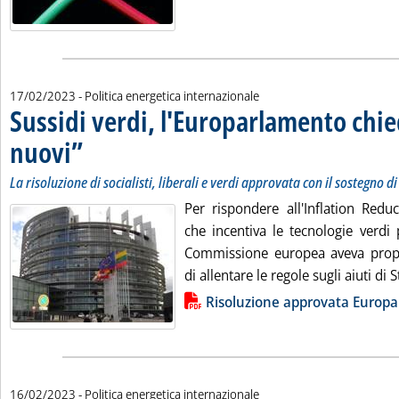
17/02/2023
- Politica energetica internazionale
Sussidi verdi, l'Europarlamento chi
nuovi”
. Sottotitolo: La risoluzione di socialisti, liberali e verdi approvata con il 
. Pubblicata venerdì 17 febbraio 2023 alle 10.52.
La risoluzione di socialisti, liberali e verdi approvata con il sostegno d
Per rispondere all'Inflation Reduc
che incentiva le tecnologie verdi 
Commissione europea aveva propo
di allentare le regole sugli aiuti di S
Lista allegati PDF alla notizia
Risoluzione approvata Europ
16/02/2023
- Politica energetica internazionale