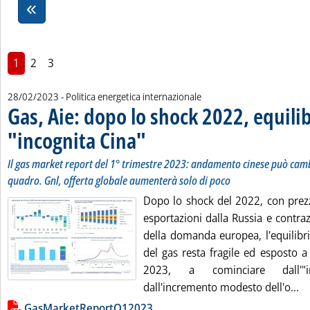
1
2
3
28/02/2023
- Politica energetica internazionale
Gas, Aie: dopo lo shock 2022, equilib
"incognita Cina"
. Sottotitolo: Il gas market report del 1° trimes
. Pubblicata martedì 28 febbraio 2023 alle 14.46.
Il gas market report del 1° trimestre 2023: andamento cinese può cam
quadro. Gnl, offerta globale aumenterà solo di poco
Dopo lo shock del 2022, con prezz
esportazioni dalla Russia e contra
della domanda europea, l'equilibr
del gas resta fragile ed esposto a
2023, a cominciare dall'"
Le
dall'incremento modesto dell'o...
Lista allegati PDF alla notizia
GasMarketReportQ12023