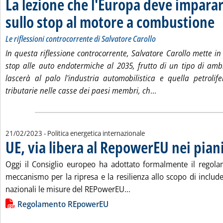
La lezione che l'Europa deve imparar
sullo stop al motore a combustione
. So
. P
Le riflessioni controcorrente di Salvatore Carollo
In questa riflessione controcorrente, Salvatore Carollo mette in
stop alle auto endotermiche al 2035, frutto di un tipo di am
lascerà al palo l'industria automobilistica e quella petrolife
Leggi tutta la noti
tributarie nelle casse dei paesi membri, ch
...
21/02/2023
- Politica energetica internazionale
UE, via libera al RepowerEU nei piani
Oggi il Consiglio europeo ha adottato formalmente il regola
meccanismo per la ripresa e la resilienza allo scopo di include
Leggi tutta la notizia: 'UE
nazionali le misure del REPowerEU...
Lista allegati PDF alla notizia
Regolamento REpowerEU