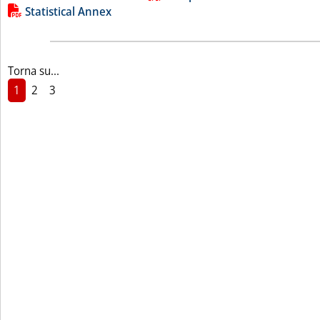
Statistical Annex
Torna su...
1
2
3