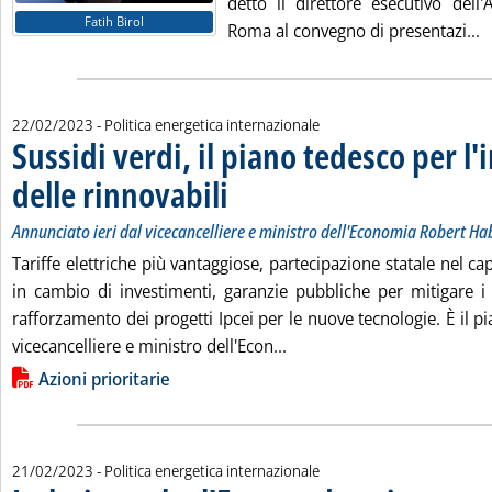
detto il direttore esecutivo dell'
Fatih Birol
L
Roma al convegno di presentazi...
22/02/2023
- Politica energetica internazionale
Sussidi verdi, il piano tedesco per l'
delle rinnovabili
. Sottotitolo: Annunciato ieri dal vicecancelliere 
. Pubblicata mercoledì 22 febbraio 2023 alle 11.1
Annunciato ieri dal vicecancelliere e ministro dell'Economia Robert Ha
Tariffe elettriche più vantaggiose, partecipazione statale nel capi
in cambio di investimenti, garanzie pubbliche per mitigare i
rafforzamento dei progetti Ipcei per le nuove tecnologie. È il pi
Leggi tutta la notizia: 'Sus
vicecancelliere e ministro dell'Econ...
Lista allegati PDF alla notizia
Azioni prioritarie
21/02/2023
- Politica energetica internazionale