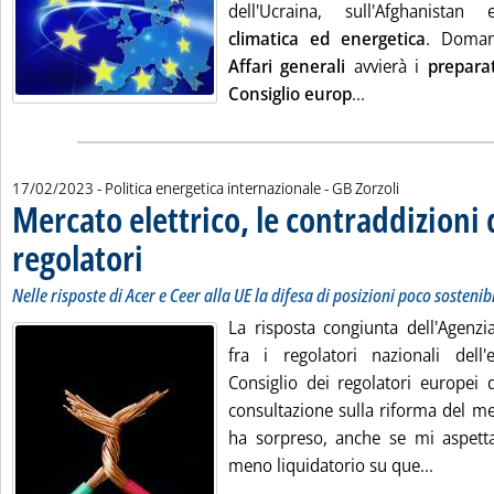
dell'Ucraina, sull'Afghanist
climatica ed energetica
. Doman
Affari generali
avvierà i
preparat
Leggi tutta la no
Consiglio europ
...
di:
17/02/2023
- Politica energetica internazionale -
GB Zorzoli
Mercato elettrico, le contraddizioni 
regolatori
. Sottotitolo: Nelle risposte di Acer e Ceer alla UE la difesa di posiz
. Pubblicata venerdì 17 febbraio 2023 alle 14.49.
Nelle risposte di Acer e Ceer alla UE la difesa di posizioni poco sostenibi
La risposta congiunta dell'Agenzi
fra i regolatori nazionali dell
Consiglio dei regolatori europei d
consultazione sulla riforma del me
ha sorpreso, anche se mi aspett
Leggi tu
meno liquidatorio su que...