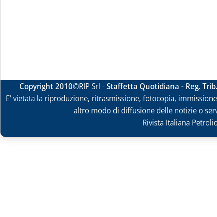
Copyright 2010
©RIP Srl -
Staffetta Quotidiana - Reg. Tri
E' vietata la riproduzione, ritrasmissione, fotocopia, immissione 
altro modo di diffusione delle notizie o ser
Rivista Italiana Petrol