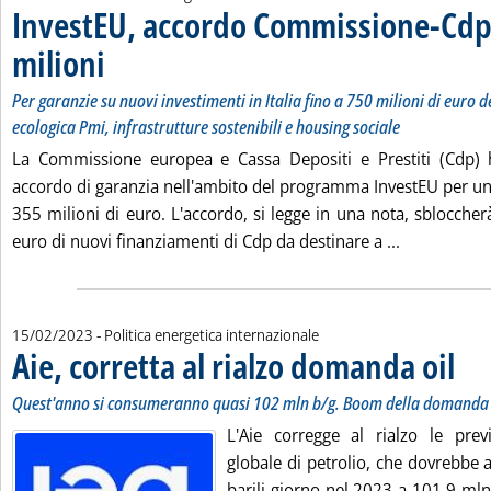
InvestEU, accordo Commissione-Cdp
milioni
. Sottotitolo: Per garanzie su nuovi investimenti in Italia fino a 750 milioni
. Pubblicata giovedì 16 febbraio 2023 alle 17.31.
Per garanzie su nuovi investimenti in Italia fino a 750 milioni di euro d
ecologica Pmi, infrastrutture sostenibili e housing sociale
La Commissione europea e Cassa Depositi e Prestiti (Cdp) 
accordo di garanzia nell'ambito del programma InvestEU per un
355 milioni di euro. L'accordo, si legge in una nota, sbloccher
Leggi tutta
euro di nuovi finanziamenti di Cdp da destinare a ...
15/02/2023
- Politica energetica internazionale
Aie, corretta al rialzo domanda oil
. Sott
. Pubbl
Quest'anno si consumeranno quasi 102 mln b/g. Boom della domanda d
L'Aie corregge al rialzo le pre
globale di petrolio, che dovrebbe 
barili giorno nel 2023 a 101,9 mln