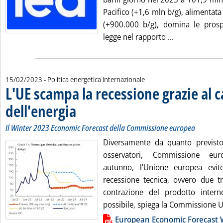
Pacifico (+1,6 mln b/g), alimentata
(+900.000 b/g), domina le prospet
Leggi tutta la
legge nel rapporto ...
15/02/2023
- Politica energetica internazionale
L'UE scampa la recessione grazie al c
dell'energia
. Sottotitolo: Il Winter 2023 Economic Forecast della Commis
. Pubblicata mercoledì 15 febbraio 2023 alle 11.45.
Il Winter 2023 Economic Forecast della Commissione europea
Diversamente da quanto previsto
osservatori, Commissione eu
autunno, l'Unione europea evit
recessione tecnica, ovvero due tr
contrazione del prodotto intern
possibile, spiega la Commissione U
Lista allegati PDF alla notizia
European Economic Forecast 