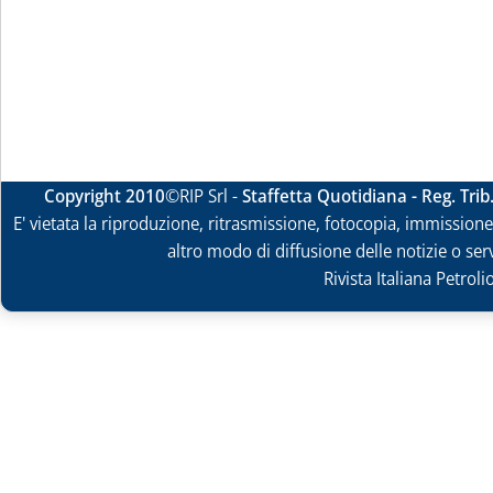
Copyright 2010
©RIP Srl -
Staffetta Quotidiana - Reg. Tri
E' vietata la riproduzione, ritrasmissione, fotocopia, immissione 
altro modo di diffusione delle notizie o ser
Rivista Italiana Petrol