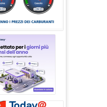
nferenza (straordinaria) dell'Opec'