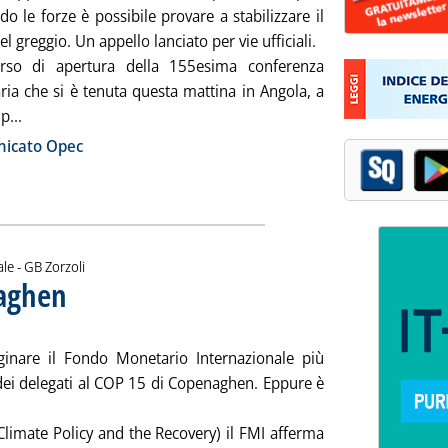
o le forze è possibile provare a stabilizzare il
l greggio. Un appello lanciato per vie ufficiali.
orso di apertura della 155esima conferenza
ria che si è tenuta questa mattina in Angola, a
Leggi tutta la notizia: 'L'Opec tende la mano ai non-Opec'
p...
ia
icato Opec
di:
ale -
GB Zorzoli
naghen
. Sottotitolo: Come uscire dallo stato di minorità
. Pubblicata lunedì 21 dicembre 2009 alle 14.36.
ginare il Fondo Monetario Internazionale più
 dei delegati al COP 15 di Copenaghen. Eppure è
limate Policy and the Recovery) il FMI afferma