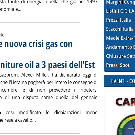
esta fonte di energia, quella che già nel 1997
Margini Com
Leggi tutta la notizia: 'Passaggio ad Oriente'
onomia e...
Listini C.C.I.A
Prezzi Italia
Stacchi Italia
ale
Medie Extra-
 nuova crisi gas con
Andamento E
Chiusure Set
niture oil a 3 paesi dell'Est
. Pubblicata lunedì 28 dice
Prezzi Spot
 Gazprom, Alexei Miller, ha dichiarato oggi di
EVENTI - 
 che l'Ucraina pagherà per intero le consegne di
icembre, e di non prevedere il ripetersi
no di una disputa come quella del gennaio
a così modificato le dichiarazioni meno
Leggi tutta la notizia: 'Gazprom: non prevede n
e rese a cavallo...