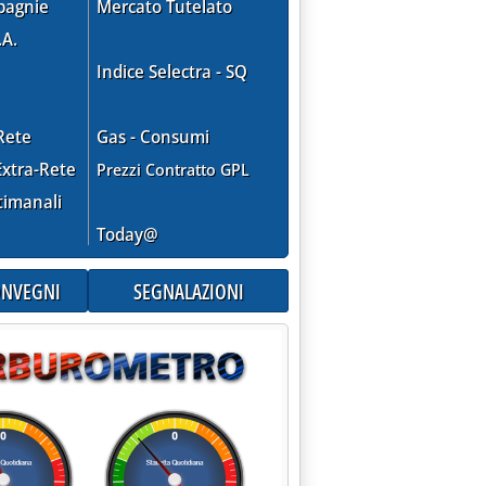
pagnie
Mercato Tutelato
.A.
Indice Selectra - SQ
Rete
Gas - Consumi
xtra-Rete
Prezzi Contratto GPL
timanali
mbre 2009 alle 12.50.
Today@
CONVEGNI
SEGNALAZIONI
uova crisi gas con Ucraina . Ma possibile taglio forniture oil a 3