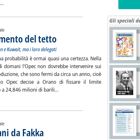
Leggi tutta la notizia: 'L'Ue e il flop di Copenaghen'
..
Gli speciali d
ale
mento del tetto
. Sottotitolo: Non sono attesi i ministri del petrolio di Ir
. Pubblicata lunedì 21 dicembre 2009 alle 12.37.
an e Kuwait, ma i loro delegati
a probabilità è ormai quasi una certezza. Nella
di domani l'Opec non dovrebbe intervenire sui
roduzione, che sono fermi da circa un anno, cioè
o Opec decise a Orano di fissare il limite
Leggi tutta la notizia: 'Opec verso i
 a 24,846 milioni di barili...
ale
iani da Fakka