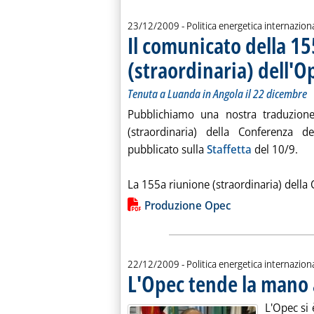
23/12/2009
- Politica energetica internazion
Il comunicato della 1
(straordinaria) dell'O
Tenuta a Luanda in Angola il 22 dicembre
Pubblichiamo una nostra traduzione
(straordinaria) della Conferenza d
pubblicato sulla
Staffetta
del 10/9.
La 155a riunione (straordinaria) della 
Lista allegati PDF alla notiz
Produzione Opec
22/12/2009
- Politica energetica internazion
L'Opec tende la mano
L'Opec si 