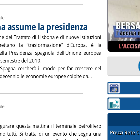
ale
na assume la presidenza
. Pubblicata lunedì 28 dicembre 20
ne del Trattato di Lisbona e di nuove istituzioni
ettano la “trasformazione” d'Europa, è la
L’ACCIS
della Presidenza spagnola dell'Unione europea
 semestre del 2010.
a Spagna cercherà il modo per far crescere nel
Leggi tutta la notizi
decennio le economie europee colpite da...
Sezione:
Sezione: quotaz
ale
ubblicata lunedì 28 dicembre 2009 alle 14.34.
ugurare questa mattina il terminale petrolifero
STAFFETTA PRE
Prezzi Rete 
no tutti. Si tratta di un evento che segna una