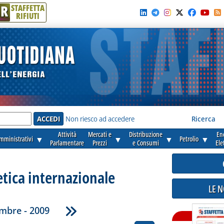
R
STAFFETTA
RIFIUTI
e'
Non riesco ad accedere
Ricerca
Attività
Mercati e
Distribuzione
En
amministrativi
▼
▼
▼
Petrolio
▼
Parlamentare
Prezzi
e Consumi
Ele
etica internazionale
LE 
mbre - 2009