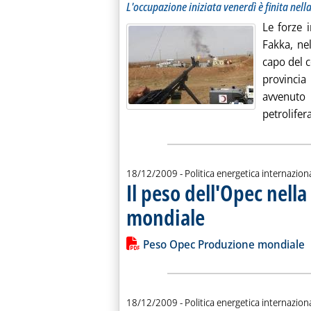
. Sottotitolo: L'occupazione iniziata venerdì è finita nella
. Pubblicata lunedì 21 dicembre 2009 alle 11.49.
L'occupazione iniziata venerdì è finita nell
Le forze i
Fakka, nel
capo del c
provinci
avvenuto
petrolifera
18/12/2009
- Politica energetica internazion
Il peso dell'Opec nell
mondiale
. Pubblicata venerdì 18 dicembr
Leggi tutta la notizia: 'Il peso dell'
Lista allegati PDF alla notiz
Peso Opec Produzione mondiale
18/12/2009
- Politica energetica internazion