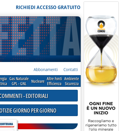
RICHIEDI ACCESSO GRATUITO
Abbonamenti
Contatti
ergia
Gas Naturale
Altre Fonti
Ambiente
Nucleare
ttrica
GPL - GNL
Efficienza
Sicurezza
COMMENTI - EDITORIALI
NOTIZIE GIORNO PER GIORNO