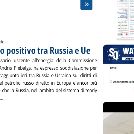
ale
o positivo tra Russia e Ue
. Pubblicata mercoledì 30 dic
sario uscente all'energia della Commissione
Andris Piebalgs, ha espresso soddisfazione per
raggiunto ieri tra Russia e Ucraina sui diritti di
el petrolio russo diretto in Europa e ancor più
to che la Russia, nell'ambito del sistema di “early
Leggi tutta la notizia: 'Early warning, collaudo positivo tra Ru
..