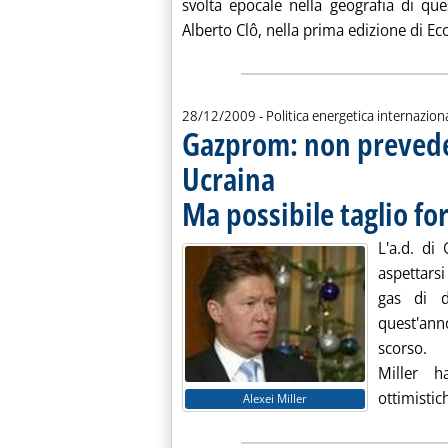
svolta epocale nella geografia di qu
Alberto Clô, nella prima edizione di Ec
28/12/2009
- Politica energetica internazion
Gazprom: non prevede
Ucraina
Ma possibile taglio for
L'a.d. di
aspettarsi
gas di d
quest'an
scorso.
Miller h
ottimistich
Alexei Miller