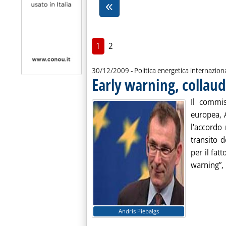
1
2
30/12/2009
- Politica energetica internazion
Early warning, collaud
Il commis
europea, 
l'accordo 
transito d
per il fat
warning”, .
Andris Piebalgs