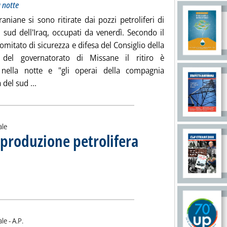
 notte
a notte
raniane si sono ritirate dai pozzi petroliferi di
 sud dell'Iraq, occupati da venerdì. Secondo il
omitato di sicurezza e difesa del Consiglio della
a del governatorato di Missane il ritiro è
 nella notte e "gli operai della compagnia
Leggi tutta la notizia: 'Iraq, via militari iraniani da Fa
 del sud ...
ale
a produzione petrolifera
e 2009 alle 14.12.
Opec nella produzione petrolifera mondiale'
ia
di:
ale -
A.P.