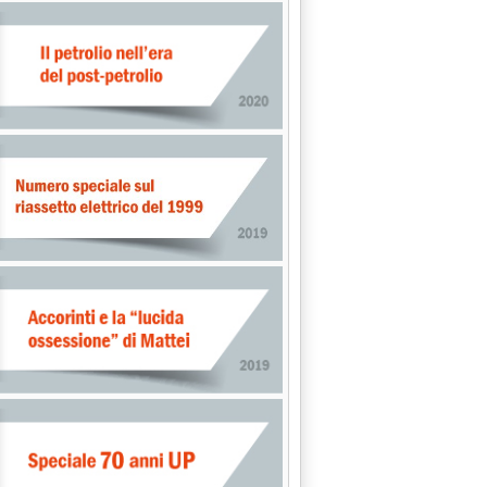
kka . '