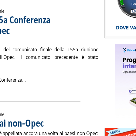
ale
55a Conferenza
pec
. Sottotitolo: Tenuta a Luanda in Angola il 22 dicembre
. Pubblicata mercoledì 23 dicembre 2009 alle 15.28.
 del comunicato finale della 155a riunione
ell'Opec. Il comunicato precedente è stato
Leggi tutta la notizia: 'Il comunicato della 155a Co
Conferenza...
ia
ale
 ai non-Opec
. Pubblicata martedì 22 dicembre 2009 alle 15.4.
è appellata ancora una volta ai paesi non Opec: