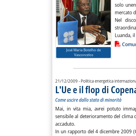
solo unend
mercato de
Nel disc
straordina
Luanda, il 
Lista allegati PDF alla notiz
Comun
José Maria Botelho de
Vasconcelos
21/12/2009
- Politica energetica internazion
L'Ue e il flop di Cope
Come uscire dallo stato di minorità
Mai, in vita mia, avrei potuto imma
sensibile al deterioramento del clima
accaduto.
In un rapporto del 4 dicembre 2009 (C