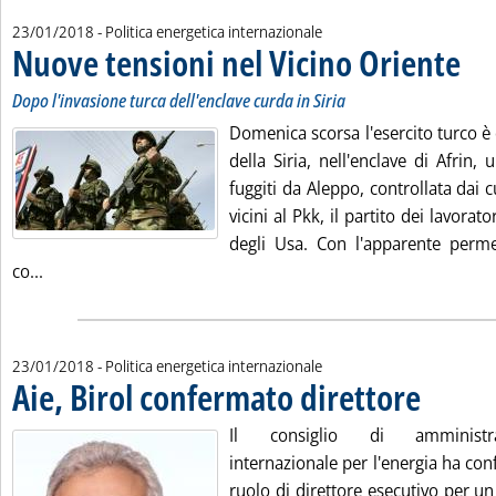
23/01/2018
- Politica energetica internazionale
Nuove tensioni nel Vicino Oriente
. Sotto
. Pubb
Dopo l'invasione turca dell'enclave curda in Siria
Domenica scorsa l'esercito turco è
della Siria, nell'enclave di Afrin, u
fuggiti da Aleppo, controllata dai c
vicini al Pkk, il partito dei lavorato
degli Usa. Con l'apparente perm
Leggi tutta la notizia: 'Nuove tensioni nel Vicino Oriente'
co...
23/01/2018
- Politica energetica internazionale
Aie, Birol confermato direttore
. Pubblicata m
Il consiglio di amministra
internazionale per l'energia ha con
ruolo di direttore esecutivo per 