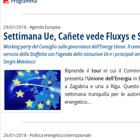
Lista allegati PDF alla notizia
Programma
29/01/2018
- Agenda Europea
Settimana Ue, Cañete vede Fluxys e
Working party del Consiglio sulla governance dell'Energy Union. Il ce
servizio della Staffetta con l'agenda delle istituzioni Ue e i principali 
Sergio Matalucci
Riprende il
tour
in cui il Commis
presenta l'
Unione dell'Energia
in 
a Zagabria e una a Riga. Questo
settimana tranquilla per le auto
Leggi tutta la notizi
energetico...
26/01/2018
- Politica energetica internazionale