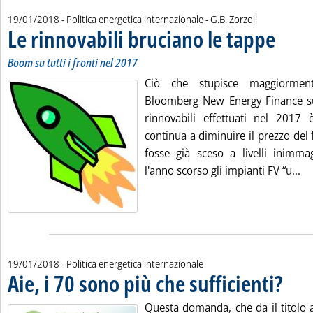
di:
19/01/2018
- Politica energetica internazionale -
G.B. Zorzoli
Le rinnovabili bruciano le tappe
. Sottotitol
. Pubblicat
Boom su tutti i fronti nel 2017
Ciò che stupisce maggiormen
Bloomberg New Energy Finance sug
rinnovabili effettuati nel 2017 
continua a diminuire il prezzo del
fosse già sceso a livelli inimmag
Le
l'anno scorso gli impianti FV “u...
19/01/2018
- Politica energetica internazionale
Aie, i 70 sono più che sufficienti?
. Pubblic
Questa domanda, che da il titolo a