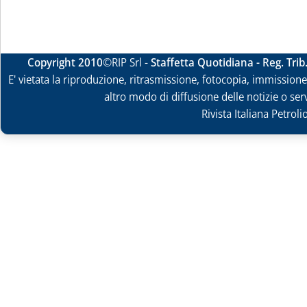
Copyright 2010
©RIP Srl -
Staffetta Quotidiana - Reg. Tri
E' vietata la riproduzione, ritrasmissione, fotocopia, immissione 
altro modo di diffusione delle notizie o ser
Rivista Italiana Petrol