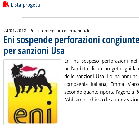
Lista allegati PDF alla notizia
Lista progetti
24/01/2018
- Politica energetica internazionale
Eni sospende perforazioni congiunte
per sanzioni Usa
. Pubblicata mercoledì 24 gennaio 2018 alle 18.23
Eni ha sospeso perforazioni nel
nell'ambito di un progetto guidat
delle sanzioni Usa. Lo ha annuncia
compagnia italiana, Emma Marc
secondo quanto riporta l'agenzia R
"Abbiamo richiesto le autorizzazioni 