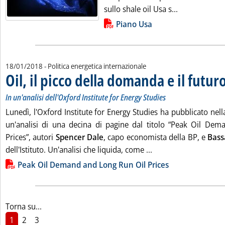
Leggi tutta l
sullo shale oil Usa s...
Lista allegati PDF alla notizia
Piano Usa
18/01/2018
- Politica energetica internazionale
Oil, il picco della domanda e il futur
In un'analisi dell'Oxford Institute for Energy Studies
Lunedì, l'Oxford Institute for Energy Studies ha pubblicato nella
un'analisi di una decina di pagine dal titolo “Peak Oil De
Prices”, autori
Spencer Dale
, capo economista della BP, e
Bass
Leggi tutta la notizia
dell'Istituto. Un'analisi che liquida, come ...
Lista allegati PDF alla notizia
Peak Oil Demand and Long Run Oil Prices
Torna su...
1
2
3