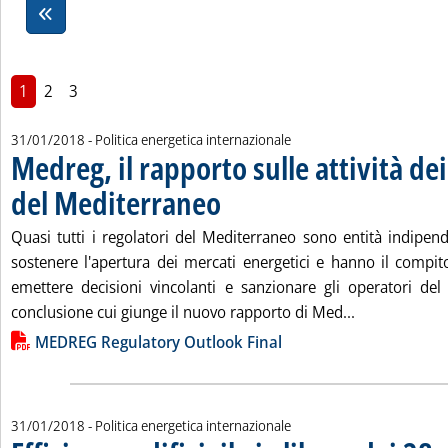
1
2
3
31/01/2018
- Politica energetica internazionale
Medreg, il rapporto sulle attività dei
del Mediterraneo
. Pubblicata mercoledì 31 gennaio 2018 alle 18
Quasi tutti i regolatori del Mediterraneo sono entità indipen
sostenere l'apertura dei mercati energetici e hanno il compito 
emettere decisioni vincolanti e sanzionare gli operatori de
Leggi tutta l
conclusione cui giunge il nuovo rapporto di Med...
Lista allegati PDF alla notizia
MEDREG Regulatory Outlook Final
31/01/2018
- Politica energetica internazionale
. S
. P