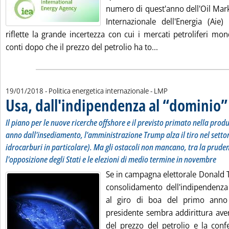
numero di quest'anno dell'Oil Mark
Internazionale dell'Energia (Aie)
riflette la grande incertezza con cui i mercati petroliferi mo
Leggi tutta la notizi
conti dopo che il prezzo del petrolio ha to...
di:
19/01/2018
- Politica energetica internazionale -
LMP
Usa, dall'indipendenza al “dominio”
Il piano per le nuove ricerche offshore e il previsto primato nella prod
anno dall'insediamento, l'amministrazione Trump alza il tiro nel settor
idrocarburi in particolare). Ma gli ostacoli non mancano, tra la prude
l'opposizione degli Stati e le elezioni di medio termine in novembre
Se in campagna elettorale Donald 
consolidamento dell'indipendenza 
al giro di boa del primo anno 
presidente sembra addirittura aver a
del prezzo del petrolio e la conf