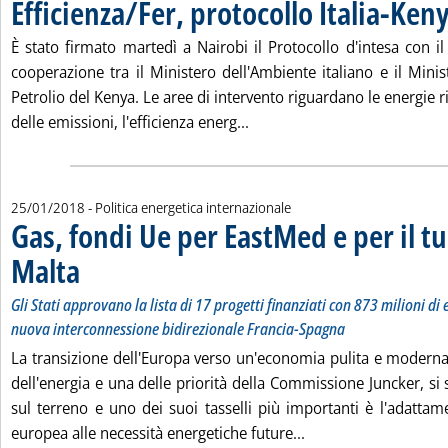
Efficienza/Fer, protocollo Italia-Ken
È stato firmato martedì a Nairobi il Protocollo d'intesa con il
cooperazione tra il Ministero dell'Ambiente italiano e il Minis
Petrolio del Kenya. Le aree di intervento riguardano le energie r
Leggi tutta la notizia: 'Effi
delle emissioni, l'efficienza energ...
25/01/2018
- Politica energetica internazionale
Gas, fondi Ue per EastMed e per il tu
Malta
. Sottotitolo: Gli Stati approvano la lista di 17 progetti finanziati con 873 m
. Pubblicata giovedì 25 gennaio 2018 alle 16.39.
Gli Stati approvano la lista di 17 progetti finanziati con 873 milioni di
nuova interconnessione bidirezionale Francia-Spagna
La transizione dell'Europa verso un'economia pulita e moderna,
dell'energia e una delle priorità della Commissione Juncker, si
sul terreno e uno dei suoi tasselli più importanti è l'adattame
Leggi tutta la notizi
europea alle necessità energetiche future...