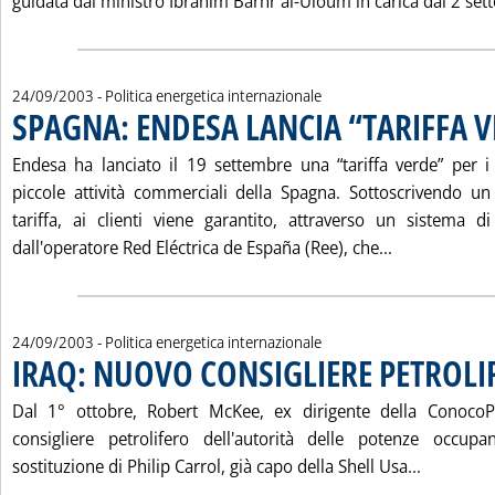
guidata dal ministro Ibrahim Barhr al-Uloum in carica dal 2 set
24/09/2003
- Politica energetica internazionale
SPAGNA: ENDESA LANCIA “TARIFFA 
Endesa ha lanciato il 19 settembre una “tariffa verde” per i 
piccole attività commerciali della Spagna. Sottoscrivendo u
tariffa, ai clienti viene garantito, attraverso un sistema di 
Leggi tutta 
dall'operatore Red Eléctrica de España (Ree), che...
24/09/2003
- Politica energetica internazionale
IRAQ: NUOVO CONSIGLIERE PETROLI
Dal 1° ottobre, Robert McKee, ex dirigente della ConocoPh
consigliere petrolifero dell'autorità delle potenze occupan
Leggi tu
sostituzione di Philip Carrol, già capo della Shell Usa...