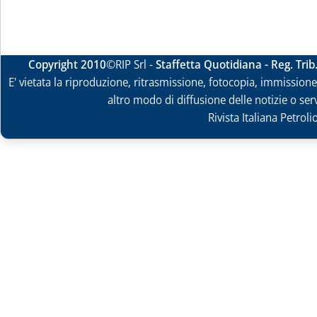
Copyright 2010
©RIP Srl -
Staffetta Quotidiana - Reg. Tri
E' vietata la riproduzione, ritrasmissione, fotocopia, immissione 
altro modo di diffusione delle notizie o ser
Rivista Italiana Petrol