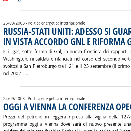
25/09/2003
- Politica energetica internazionale
RUSSIA-STATI UNITI: ADESSO SI GUA
IN VISTA ACCORDO GNL E RIFORMA
E' il gas, sotto forma di Gnl, la nuova frontiera dei rapporti
Washington, rinsaldati e rilanciati nel corso del secondo vert
svoltosi a San Pietroburgo tra il 21 e il 23 settembre (il prim
Leggi tutta la notizia: 'RUSSIA-STATI UNITI: 
nel 2002 –...
24/09/2003
- Politica energetica internazionale
OGGI A VIENNA LA CONFERENZA OPE
. Pubblicata mercoledì 24 settembre 2003 alle 15.33.
Prezzi del petrolio in leggera ripresa alla vigilia della 1
programma oggi a Vienna dove sarà di nuovo presente una d