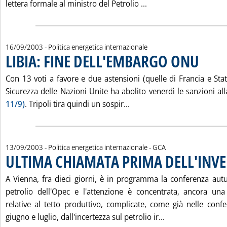
Leggi tutta la notizi
lettera formale al ministro del Petrolio ...
16/09/2003
- Politica energetica internazionale
LIBIA: FINE DELL'EMBARGO ONU
. Pubblicat
Con 13 voti a favore e due astensioni (quelle di Francia e Stati 
Sicurezza delle Nazioni Unite ha abolito venerdì le sanzioni al
Leggi tutta la notizia: 'L
11/9)
. Tripoli tira quindi un sospir...
di:
13/09/2003
- Politica energetica internazionale -
GCA
ULTIMA CHIAMATA PRIMA DELL'INV
A Vienna, fra dieci giorni, è in programma la conferenza autu
petrolio dell'Opec e l'attenzione è concentrata, ancora una 
relative al tetto produttivo, complicate, come già nelle confe
Leggi tutta la n
giugno e luglio, dall'incertezza sul petrolio ir...