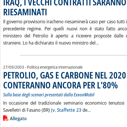
IRAQ, I VECCHI CONTRATTI SARANNO
RIESAMINATI
. Pubblicata sabato 27 settembre 2003 alle 15.32.
Il governo provvisorio iracheno riesaminerà caso per caso tutti i 
precedente regime. Per quelli nuovi non è stato fatto anco
ministero del Petrolio è aperto a ricevere proposte dalle 
Leggi tutta l
straniere. Lo ha dichiarato il nuovo ministro del...
27/09/2003
- Politica energetica internazionale
PETROLIO, GAS E CARBONE NEL 2020
CONTERANNO ANCORA PER L'80%
. Sotto
. Pubb
Sulla base degli scenari presentati dalla ExxonMobil
In occasione del tradizionale seminario economico tenutosi 
Leggi tutta la n
Savelletri di Fasano (BR)
(v. Staffette 23
de...
Lista allegati PDF alla notizia
Allegato