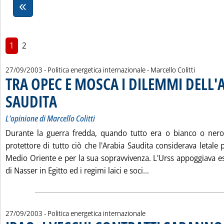
1
2
di:
27/09/2003
- Politica energetica internazionale -
Marcello Colitti
TRA OPEC E MOSCA I DILEMMI DELL'
SAUDITA
. Sottotitolo: L'opinione di Marcello Colitti
. Pubblicata sabato 27 settembre 2003 alle 15.4.
L'opinione di Marcello Colitti
Durante la guerra fredda, quando tutto era o bianco o nero,
protettore di tutto ciò che l'Arabia Saudita considerava letale 
Medio Oriente e per la sua sopravvivenza. L'Urss appoggiava es
Leggi tutta la noti
di Nasser in Egitto ed i regimi laici e soci...
27/09/2003
- Politica energetica internazionale