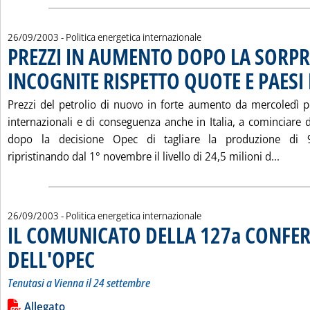
26/09/2003
- Politica energetica internazionale
PREZZI IN AUMENTO DOPO LA SORPR
INCOGNITE RISPETTO QUOTE E PAES
Prezzi del petrolio di nuovo in forte aumento da mercoledì 
internazionali e di conseguenza anche in Italia, a cominciare 
dopo la decisione Opec di tagliare la produzione di 90
Leggi
ripristinando dal 1° novembre il livello di 24,5 milioni d...
26/09/2003
- Politica energetica internazionale
IL COMUNICATO DELLA 127a CONFE
DELL'OPEC
. Sottotitolo: Tenutasi a Vienna il 24 settembre
. Pubblicata venerdì 26 settembre 2003 alle 15.25.
Tenutasi a Vienna il 24 settembre
Leggi tutta la notizia: 'IL COMUNICATO DELLA 127a CONFE
Lista allegati PDF alla notizia
Allegato