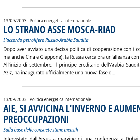
13/09/2003
- Politica energetica internazionale
LO STRANO ASSE MOSCA-RIAD
. Sottotitolo: L
. Pubblicata sab
L'accordo petrolifero Russia-Arabia Saudita
Dopo aver avviato una decisa politica di cooperazione con i 
ma anche Cina e Giappone), la Russia cerca ora un'alleanza con 
All'inizio di settembre, il principe ereditario dell'Arabia Saud
Leggi tutt
Aziz, ha inaugurato ufficialmente una nuova fase d...
13/09/2003
- Politica energetica internazionale
AIE, SI AVVICINA L'INVERNO E AUM
PREOCCUPAZIONI
. Sottotitolo: Sulla base delle consuete stime me
. Pubblicata sabato 13 settembre 2003 alle 15.1
Sulla base delle consuete stime mensili
Intervistato dall'Argus a margine di una conferenza a Dubai, 