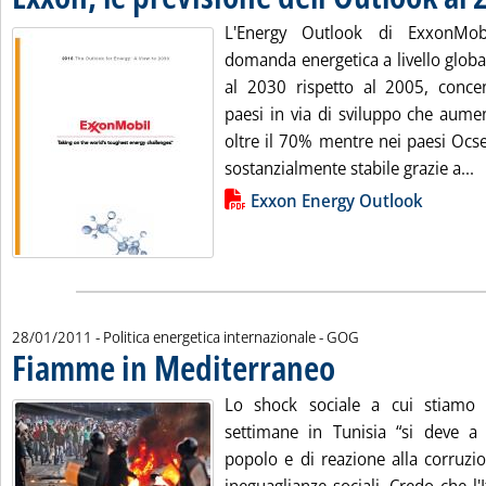
L'Energy Outlook di ExxonMob
domanda energetica a livello glob
al 2030 rispetto al 2005, concen
paesi in via di sviluppo che aume
oltre il 70% mentre nei paesi Ocs
L
sostanzialmente stabile grazie a...
Lista allegati PDF alla notizia
Exxon Energy Outlook
di:
28/01/2011
- Politica energetica internazionale -
GOG
Fiamme in Mediterraneo
. Pubblicata venerdì 28 genn
Lo shock sociale a cui stiamo 
settimane in Tunisia “si deve a
popolo e di reazione alla corruzion