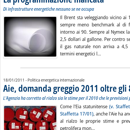
Di infrastrutture energetiche nessuno se ne occupa
Il Brent sta veleggiando vicino ai 1
sempre meno benchmark al di fuo
intorno ai 90. Sempre al Nymex la
2,5 dollari al gallone. Per contro
il gas naturale non arriva a 4,5
Leggi tutta l
termini energetici l...
18/01/2011
- Politica energetica internazionale
Aie, domanda greggio 2011 oltre gli
L'Agenzia ha corretto al rialzo sia le stime per il 2010 che le prevision
Come l'Eia statunitense
(v. Staffe
Staffetta 17/01)
, anche l'Aie ha a
al rialzo le proprie stime e pre
Leggi tutta la no
petrolifera mon...