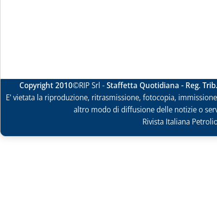
Copyright 2010
©RIP Srl -
Staffetta Quotidiana - Reg. Tri
E' vietata la riproduzione, ritrasmissione, fotocopia, immissione 
altro modo di diffusione delle notizie o ser
Rivista Italiana Petrol