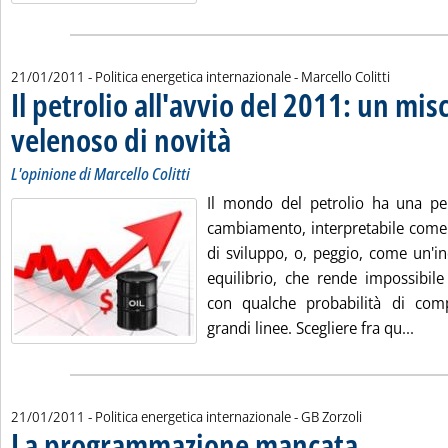
di:
21/01/2011
- Politica energetica internazionale -
Marcello Colitti
Il petrolio all'avvio del 2011: un mis
velenoso di novità
. Sottotitolo: L'opinione di Marcello Colitti
. Pubblicata venerdì 21 gennaio 2011 alle 14.
L'opinione di Marcello Colitti
Il mondo del petrolio ha una pe
cambiamento, interpretabile come 
di sviluppo, o, peggio, come un'in
equilibrio, che rende impossibile
con qualche probabilità di co
Leggi
grandi linee. Scegliere fra qu...
di:
21/01/2011
- Politica energetica internazionale -
GB Zorzoli
La programmazione mancata
. Sottotitolo: Di i
. Pubblicata vener