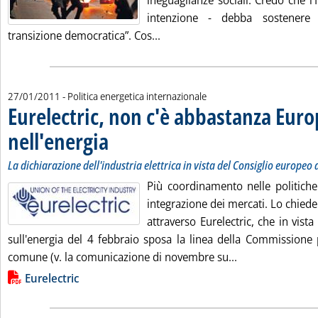
ineguaglianze sociali. Credo che l'I
intenzione - debba sostenere
Leggi tutta la notizia: 'Fiamme
transizione democratica”. Cos...
27/01/2011
- Politica energetica internazionale
Eurelectric, non c'è abbastanza Eur
nell'energia
. Sottotitolo: La dichiarazione dell'industria elettrica in vista
. Pubblicata giovedì 27 gennaio 2011 alle 12.39.
La dichiarazione dell'industria elettrica in vista del Consiglio europeo 
Più coordinamento nelle politiche
integrazione dei mercati. Lo chiede 
attraverso Eurelectric, che in vist
sull'energia del 4 febbraio sposa la linea della Commission
Leggi tutta la n
comune (v. la comunicazione di novembre su...
Lista allegati PDF alla notizia
Eurelectric