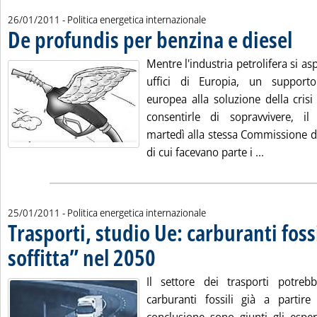
26/01/2011
- Politica energetica internazionale
De profundis per benzina e diesel
. Pubbl
Mentre l'industria petrolifera si as
uffici di Europia, un support
europea alla soluzione della crisi
consentirle di sopravvivere, il
martedì alla stessa Commissione d
Leggi tutta
di cui facevano parte i ...
25/01/2011
- Politica energetica internazionale
Trasporti, studio Ue: carburanti fossi
soffitta” nel 2050
. Pubblicata martedì 25 gennaio 2011 alle 13.7.
Il settore dei trasporti potr
carburanti fossili già a partir