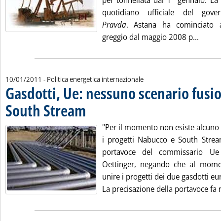
per tonnellata dal 1° gennaio. La 
quotidiano ufficiale del gov
Pravda
. Astana ha cominciato a
Leggi 
greggio dal maggio 2008 p...
10/01/2011
- Politica energetica internazionale
Gasdotti, Ue: nessuno scenario fus
South Stream
. Pubblicata lunedì 10 gennaio 2011 alle 16.10.
''Per il momento non esiste alcuno 
i progetti Nabucco e South Stream
portavoce del commissario Ue 
Oettinger, negando che al moment
unire i progetti dei due gasdotti eu
La precisazione della portavoce fa ri