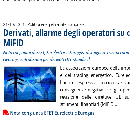
21/10/2011
- Politica energetica internazionale
Derivati, allarme degli operatori su 
MiFID
. Sottotitolo: Nota congiunta di EFET, Eurelectric e Eurogas: distinguere tra ope
. Pubblicata venerdì 21 ottobre 2011 alle 11.40.
Nota congiunta di EFET, Eurelectric e Eurogas: distinguere tra operatori f
clearing centralizzato per derivati OTC standard
Le associazioni europee delle impr
e del trading energetico, Eurelec
hanno espresso preoccupazion
conseguenze negative per gli opera
revisione delle direttive UE su
Leggi 
strumenti finanziari (MiFID ...
Lista allegati PDF alla notizia
Nota congiunta EFET Eurelectric Eurogas