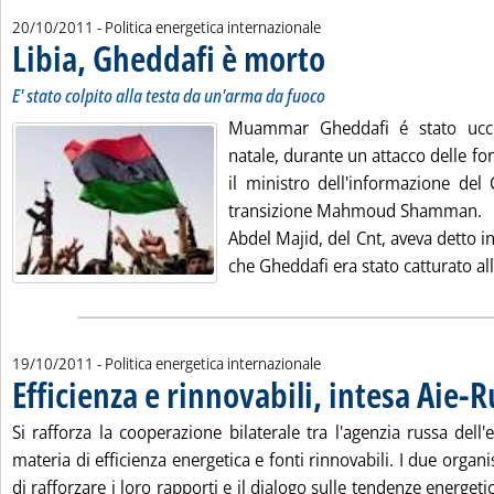
20/10/2011
- Politica energetica internazionale
Libia, Gheddafi è morto
. Sottotitolo: E' stato colpito al
. Pubblicata giovedì 20 ottobre 
E' stato colpito alla testa da un'arma da fuoco
Muammar Gheddafi é stato uccis
natale, durante un attacco delle for
il ministro dell'informazione del 
transizione Mahmoud Shamman.
Abdel Majid, del Cnt, aveva detto 
che Gheddafi era stato catturato all'
19/10/2011
- Politica energetica internazionale
Efficienza e rinnovabili, intesa Aie-R
Si rafforza la cooperazione bilaterale tra l'agenzia russa dell'e
materia di efficienza energetica e fonti rinnovabili. I due org
di rafforzare i loro rapporti e il dialogo sulle tendenze energeti