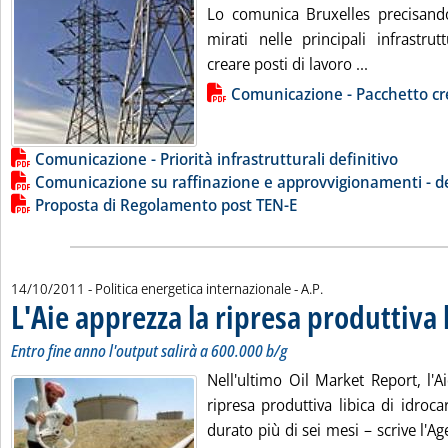
Lo comunica Bruxelles precisando
mirati nelle principali infrastru
Leggi tutta 
creare posti di lavoro ...
Lista allegati PDF alla notizia
Comunicazione - Pacchetto cre
Comunicazione - Priorità infrastrutturali definitivo
Comunicazione su raffinazione e approvvigionamenti - de
Proposta di Regolamento post TEN-E
di:
14/10/2011
- Politica energetica internazionale -
A.P.
L'Aie apprezza la ripresa produttiva 
Entro fine anno l'output salirà a 600.000 b/g
Nell'ultimo Oil Market Report, l'Ai
ripresa produttiva libica di idroc
durato più di sei mesi – scrive l'Ag