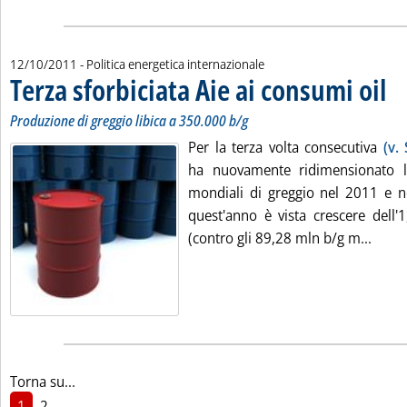
12/10/2011
- Politica energetica internazionale
Terza sforbiciata Aie ai consumi oil
. Sot
. Pub
Produzione di greggio libica a 350.000 b/g
Per la terza volta consecutiva
(v.
ha nuovamente ridimensionato 
mondiali di greggio nel 2011 e 
quest'anno è vista crescere dell
Leggi 
(contro gli 89,28 mln b/g m...
Torna su...
1
2