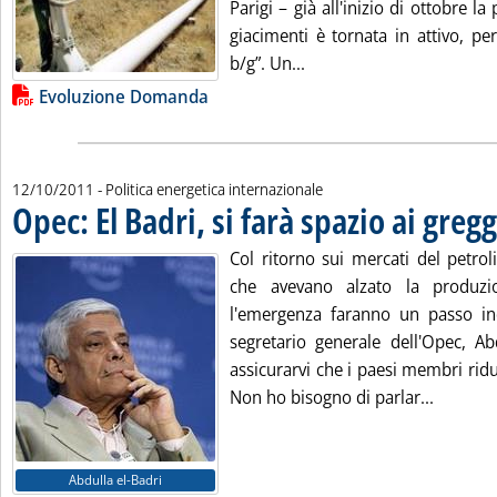
Parigi – già all'inizio di ottobre l
giacimenti è tornata in attivo, p
Leggi tutta la notizia: 'L
b/g”. Un...
Lista allegati PDF alla notizia
Evoluzione Domanda
12/10/2011
- Politica energetica internazionale
Opec: El Badri, si farà spazio ai greggi
Col ritorno sui mercati del petrol
che avevano alzato la produzi
l'emergenza faranno un passo ind
segretario generale dell'Opec, Ab
assicurarvi che i paesi membri rid
Leggi tut
Non ho bisogno di parlar...
Abdulla el-Badri