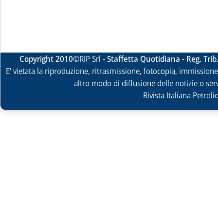
Copyright 2010
©RIP Srl -
Staffetta Quotidiana - Reg. Tri
E' vietata la riproduzione, ritrasmissione, fotocopia, immissione 
altro modo di diffusione delle notizie o ser
Rivista Italiana Petrol