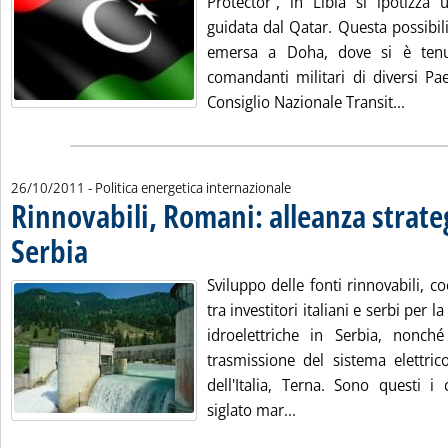
Protector”, in Libia si ipotizza 
guidata dal Qatar. Questa possibilit
emersa a Doha, dove si è tenu
comandanti militari di diversi Paesi
Leggi 
Consiglio Nazionale Transit...
26/10/2011
- Politica energetica internazionale
Rinnovabili, Romani: alleanza strate
Serbia
. Pubblicata mercoledì 26 ottobre 2011 alle 14.35.
Sviluppo delle fonti rinnovabili, c
tra investitori italiani e serbi per l
idroelettriche in Serbia, nonché
trasmissione del sistema elettric
dell'Italia, Terna. Sono questi i 
Leggi tutta la notizia
siglato mar...