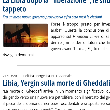
tappeto
. Sottotitolo: Fra un mese nuovo governo provvisorio e fra otto mesi le e
. Pubblicata lunedì 24 ottobre 2011 alle 18.13.
Fra un mese nuovo governo provvisorio e fra otto mesi le elezioni
Forse è troppo presto per inves
araba”. Questa la conclusione 
apparso sul
Financial Times
di sa
dei regimi e dei dittatori che fin
governavano Tunisia, Egitto e Libi
Leggi tutta la notizia: 'La Libia dopo la “li
risveglio democrat...
21/10/2011
- Politica energetica internazionale
Libia, Yergin sulla morte di Gheddaf
“La morte di Gheddafi arriva in un momento significativo, q
dirigendo verso una nuova era petrolifera, con il mercato del g
il picco della domanda nei paesi occidentali e si sposta verso
Leggi tutta l
consumi nei paesi emergenti”. Così commenta in...