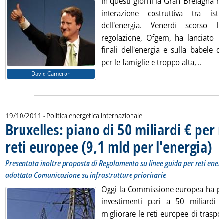
In questi giorni la Gran Bretagna
interazione costruttiva tra i
dell'energia. Venerdì scorso l
regolazione, Ofgem, ha lanciato 
finali dell'energia e sulla babele 
Leggi
per le famiglie è troppo alta,...
David Cameron
19/10/2011
- Politica energetica internazionale
Bruxelles: piano di 50 miliardi € per 
reti europee (9,1 mld per l'energia)
. S
. P
Presentata inoltre proposta di Regolamento su linee guida per reti en
adottata Comunicazione su infrastrutture prioritarie
Oggi la Commissione europea ha p
investimenti pari a 50 miliardi
migliorare le reti europee di traspo