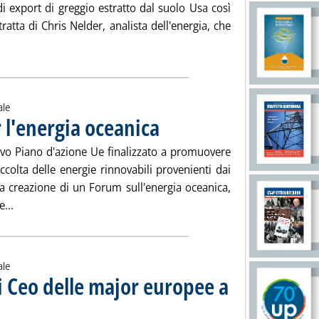
 di export di greggio estratto dal suolo Usa così
tratta di Chris Nelder, analista dell'energia, che
ggi tutta la notizia: 'Usa, difesa del divieto di export oil'
ale
 l'energia oceanica
. Pubblicata venerdì 24 gennaio 2014 alle 15.1
uovo Piano d'azione Ue finalizzato a promuovere
accolta delle energie rinnovabili provenienti dai
la creazione di un Forum sull'energia oceanica,
Leggi tutta la notizia: 'Ue, Piano d'azione per l'energia ocea
...
ale
i Ceo delle major europee a
e 11.56.