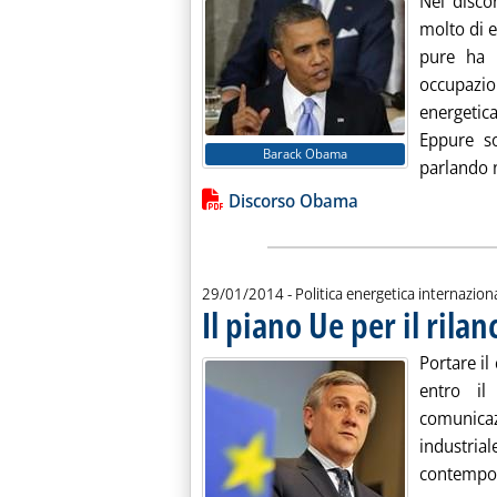
Nel disco
molto di e
pure ha 
occupaz
energetica
Eppure so
Barack Obama
parlando n
Lista allegati PDF alla notiz
Discorso Obama
29/01/2014
- Politica energetica internazion
Il piano Ue per il rilan
Portare il
entro il
comunica
industr
contempor