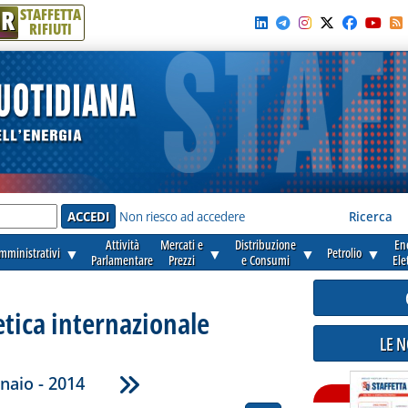
R
STAFFETTA
RIFIUTI
e'
Non riesco ad accedere
Ricerca
Attività
Mercati e
Distribuzione
En
amministrativi
▼
▼
▼
Petrolio
▼
Parlamentare
Prezzi
e Consumi
Ele
etica internazionale
LE 
naio - 2014