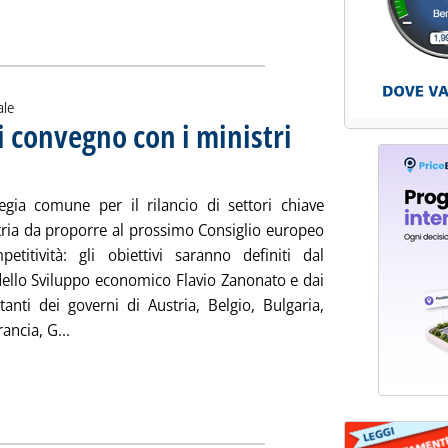
ale
 convegno con i ministri
9 gennaio 2014 alle 10.54.
egia comune per il rilancio di settori chiave
stria da proporre al prossimo Consiglio europeo
petitività: gli obiettivi saranno definiti dal
dello Sviluppo economico Flavio Zanonato e dai
tanti dei governi di Austria, Belgio, Bulgaria,
Leggi tutta la notizia: 'Competitività, domani conveg
ancia, G...