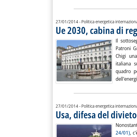
27/01/2014
- Politica energetica internazion
Ue 2030, cabina di reg
Il sottose
Patroni G
Chigi una
italiana 
quadro pe
dell'energi
27/01/2014
- Politica energetica internazion
Usa, difesa del divieto
Nonostant
24/01)
, c