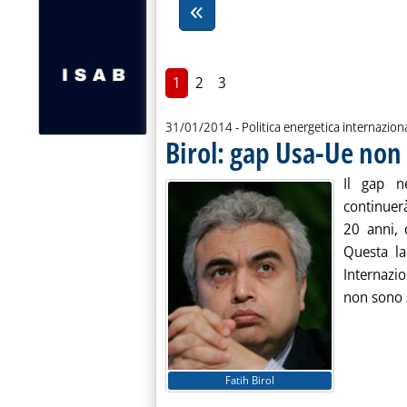
1
2
3
31/01/2014
- Politica energetica internazion
Birol: gap Usa-Ue non 
Il gap ne
continuer
20 anni, 
Questa la
Internazio
non sono s
Fatih Birol