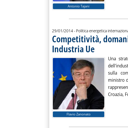
Antonio Tajani
29/01/2014
- Politica energetica internazion
Competitività, domani
Industria Ue
. Pubblicata mercoledì 2
Una strat
dell'indu
sulla com
ministro 
rappresen
Croazia, Fr
Flavio Zanonato