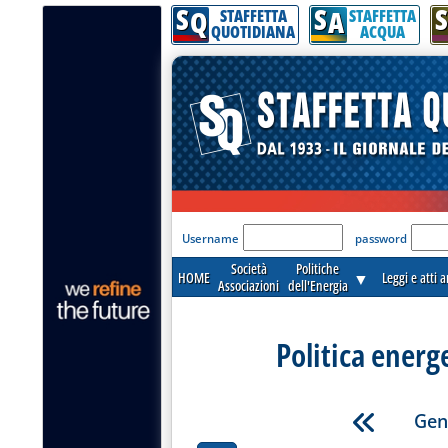
S
S
S
Q
A
STAFFETTA
STAFFETTA
QUOTIDIANA
ACQUA
'Modulo Login per acceder
Username
password
Società
Politiche
HOME
▼
Leggi e atti 
Associazioni
dell'Energia
Politica energ
Gen