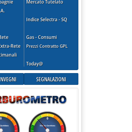
pagnie
Mercato Tutelato
.A.
Indice Selectra - SQ
Rete
Gas - Consumi
to dell'Unione'
xtra-Rete
Prezzi Contratto GPL
timanali
Today@
CONVEGNI
SEGNALAZIONI
 piano Ue per il rilancio dell'industria'