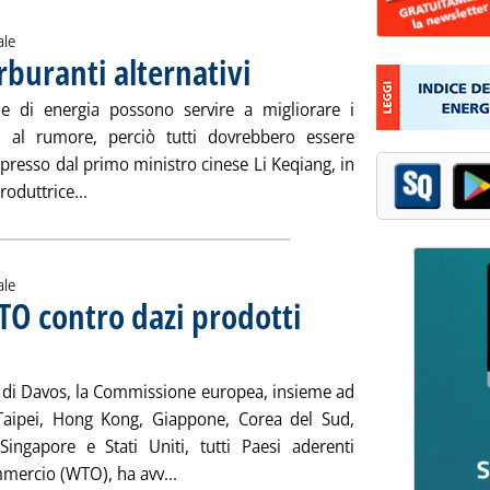
ale
rburanti alternativi
. Pubblicata martedì 28 gennaio 2014 alle 15.
me di energia possono servire a migliorare i
 al rumore, perciò tutti dovrebbero essere
 espresso dal primo ministro cinese Li Keqiang, in
Leggi tutta la notizia: 'La Cina promuove i carburant
roduttrice...
ale
TO contro dazi prodotti
5.7.
di Davos, la Commissione europea, insieme ad
 Taipei, Hong Kong, Giappone, Corea del Sud,
ingapore e Stati Uniti, tutti Paesi aderenti
Leggi tutta la notizia: 'Al via negoziato
mmercio (WTO), ha avv...