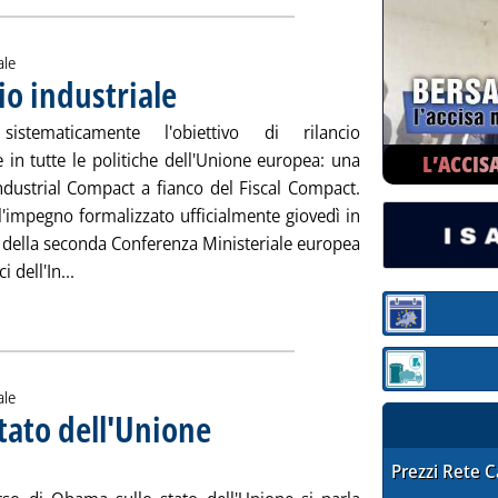
ale
io industriale
. Pubblicata venerdì 31 gennaio 2014 alle 14.42.
 sistematicamente l'obiettivo di rilancio
e in tutte le politiche dell'Unione europea: una
L’ACCIS
Industrial Compact a fianco del Fiscal Compact.
l'impegno formalizzato ufficialmente giovedì in
 della seconda Conferenza Ministeriale europea
Leggi tutta la notizia: 'Pacchetto Ue su rilancio indust
i dell'In...
ia
Sezione:
Sezione: quotaz
ale
Stato dell'Unione
. Sottotitolo: Obama parla poco del boom petrolifero
. Pubblicata mercoledì 29 gennaio 2014 alle 12.46.
STAFFETTA PRE
Prezzi Rete 