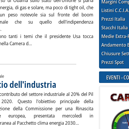
rso di Obama sullo stato dell'Unione si parla
Margini Com
nergia, di gas e solare, ma poco di tight oil, che
Listini C.C.I.A
un peso notevole sia sul fronte del boom
Prezzi Italia
ionale che su quello dell'indipendenza
Stacchi Italia
.
no tanti i temi che il presidente Usa tocca
Medie Extra-
Leggi tutta la notizia: 'Usa, il discorso sullo Sta
ella Camera d...
Andamento E
ia
Chiusure Set
Prezzi Spot
EVENTI - 
ale
cio dell'industria
. Pubblicata mercoledì 29 gennaio 2014 alle 11.47.
 contributo del settore industriale al 20% del Pil
 2020. Questo l'obiettivo principale della
zione della Commissione per una Rinascita
iale europea, presentata mercoledì in
Leggi tutta la notizia: 'Il
anea al Pacchetto clima energia 2030...