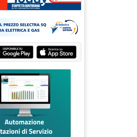
32.
i alternativi'
 Ue/WTO contro dazi prodotti verdi'