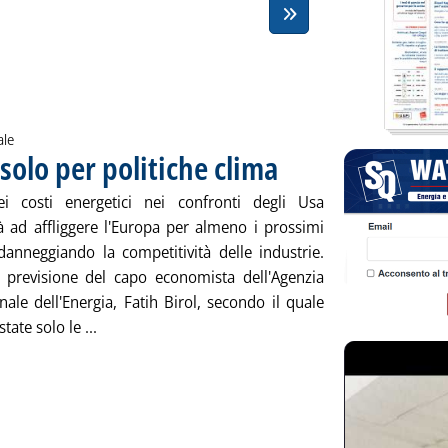
ale
solo per politiche clima
. Pubblicata venerdì 31 gennaio 201
i costi energetici nei confronti degli Usa
à ad affliggere l'Europa per almeno i prossimi
danneggiando la competitività delle industrie.
 previsione del capo economista dell'Agenzia
nale dell'Energia, Fatih Birol, secondo il quale
Leggi tutta la notizia: 'Birol: gap Usa-Ue non solo
tate solo le ...