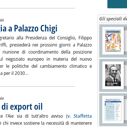
Gli speciali d
ale
ia a Palazzo Chigi
. Pubblicata lunedì 27 gennaio 2014 alle 11.5.
gretario alla Presidenza del Consiglio, Filippo
riffi, presiederà nei prossimi giorni a Palazzo
 riunione di coordinamento della posizione
sul negoziato europeo in materia del nuovo
r le politiche del cambiamento climatico e
Leggi tutta la notizia: 'Ue 2030, cabina di regia a
a per il 2030...
ale
 di export oil
. Pubblicata lunedì 27 gennaio 2014 alle 9.36.
e l'Aie sia di tutt'altro avviso
(v. Staffetta
'è chi invece sostiene la necessità di mantenere