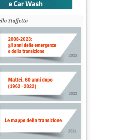
ella Staffetta
 Palazzo Chigi'