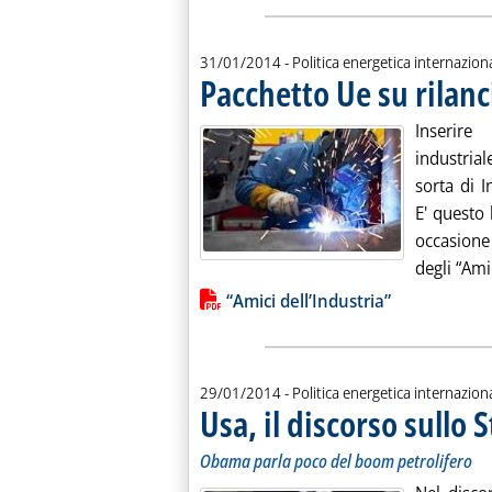
31/01/2014
- Politica energetica internazion
Pacchetto Ue su rilanc
Inserire
industrial
sorta di 
E' questo 
occasione
degli “Amic
Lista allegati PDF alla notiz
“Amici dell’Industria”
29/01/2014
- Politica energetica internazion
Usa, il discorso sullo 
Obama parla poco del boom petrolifero