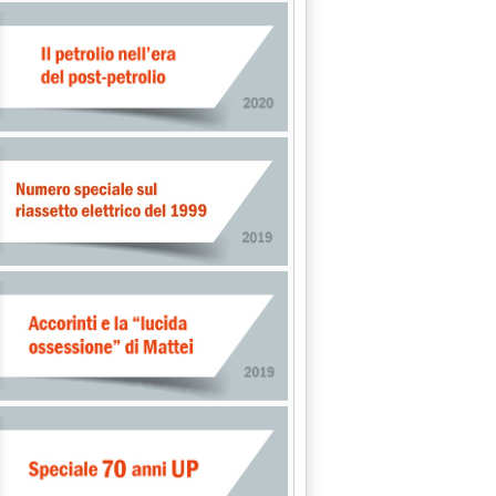
3.
nica'