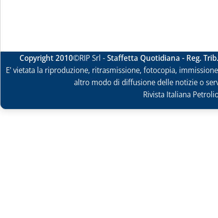
Copyright 2010
©RIP Srl -
Staffetta Quotidiana - Reg. Tri
E' vietata la riproduzione, ritrasmissione, fotocopia, immissione 
altro modo di diffusione delle notizie o ser
Rivista Italiana Petrol