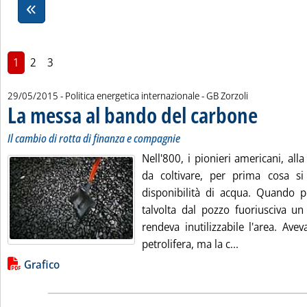
1
2
3
di:
29/05/2015
- Politica energetica internazionale -
GB Zorzoli
La messa al bando del carbone
. Sottotitolo: I
. Pubblicata ve
Il cambio di rotta di finanza e compagnie
Nell'800, i pionieri americani, alla
da coltivare, per prima cosa si
disponibilità di acqua. Quando pe
talvolta dal pozzo fuoriusciva un
rendeva inutilizzabile l'area. Ave
Leggi tutta la
petrolifera, ma la c...
Lista allegati PDF alla notizia
Grafico