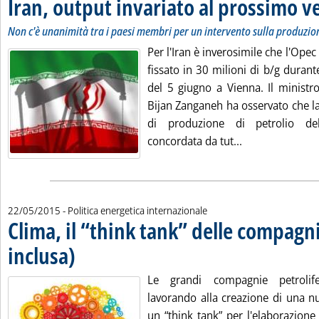
Iran, output invariato al prossimo v
Non c'è unanimità tra i paesi membri per un intervento sulla produzio
Per l'Iran è inverosimile che l'Opec 
fissato in 30 milioni di b/g duran
del 5 giugno a Vienna. Il ministro
Bijan Zanganeh ha osservato che la
di produzione di petrolio de
Leggi tutta la 
concordata da tut...
22/05/2015
- Politica energetica internazionale
Clima, il “think tank” delle compagn
inclusa)
. Pubblicata venerdì 22 maggio 2015 alle 15.28.
Le grandi compagnie petrolif
lavorando alla creazione di una n
un “think tank” per l'elaborazione