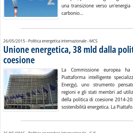
una transizione verso un'energia
Leggi tutta la notizia: 
carbonio...
di:
26/05/2015
- Politica energetica internazionale -
MCS
Unione energetica, 38 mld dalla polit
coesione
. Pubblicata martedì 26 maggio 2015 alle 16.52.
La Commissione europea ha 
Piattaforma intelligente speciali
Energy), uno strumento pensat
regioni e gli stati membri ad utili
della politica di coesione 2014-2
sostenibilità energetica. La Piattafo.
di: