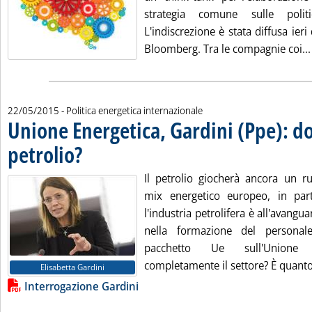
strategia comune sulle polit
L'indiscrezione è stata diffusa ieri
Bloomberg. Tra le compagnie coi...
22/05/2015
- Politica energetica internazionale
Unione Energetica, Gardini (Ppe): dov
petrolio?
. Pubblicata venerdì 22 maggio 2015 alle 14.20.
Il petrolio giocherà ancora un r
mix energetico europeo, in parti
l'industria petrolifera è all'avangu
nella formazione del personal
pacchetto Ue sull'Unione 
completamente il settore? È quanto 
Elisabetta Gardini
Lista allegati PDF alla notizia
Interrogazione Gardini