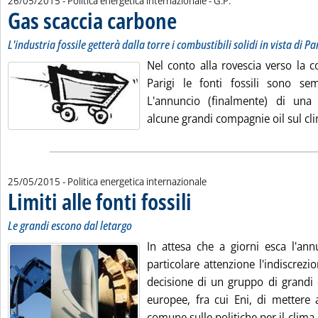
26/05/2015
- Politica energetica internazionale -
G.P.
Gas scaccia carbone
. Sottotitolo: L'industria fossile getterà dal
. Pubblicata martedì 26 maggio 2015 alle 
L'industria fossile getterà dalla torre i combustibili solidi in vista di Pa
Nel conto alla rovescia verso la c
Parigi le fonti fossili sono se
L'annuncio (finalmente) di una
alcune grandi compagnie oil sul cli
25/05/2015
- Politica energetica internazionale
Limiti alle fonti fossili
. Sottotitolo: Le grandi escono dal let
. Pubblicata lunedì 25 maggio 2015 al
Le grandi escono dal letargo
In attesa che a giorni esca l'annu
particolare attenzione l'indiscrezio
decisione di un gruppo di grandi 
europee, fra cui Eni, di mettere 
comune sulle politiche per il clima a