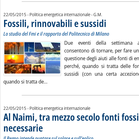
di:
22/05/2015
- Politica energetica internazionale -
G.M.
Fossili, rinnovabili e sussidi
. Sottotitolo: Lo studi
. Pubblicata venerdì 
Lo studio del Fmi e il rapporto del Politecnico di Milano
Due eventi della settimana a
consentono di tornare, per fare un 
questione degli aiuti alle fonti di e
perché, quando si tratta delle fon
sussidi (con una certa accezione 
Leggi tutta la notizia: 'Fossili, rinnovabili 
quando si tratta de...
22/05/2015
- Politica energetica internazionale
Al Naimi, tra mezzo secolo fonti fossi
necessarie
. Sottotitolo: Il Regno intende puntare sul solare e sull'eolico
. Pubblicata venerdì 22 maggio 2015 alle 10.56.
Il Regno intende puntare sul solare e sull'eolico