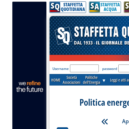
S
S
S
Q
A
STAFFETTA
STAFFETTA
QUOTIDIANA
ACQUA
'Modulo Login per acceder
Username
password
Società
Politiche
HOME
▼
Leggi e atti 
Associazioni
dell'Energia
Politica energ
Ap