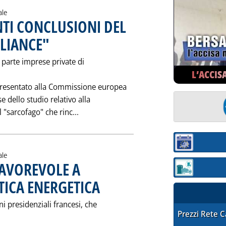
ale
TI CONCLUSIONI DEL
LIANCE"
. Pubblicata mercoledì 19 aprile 1995 alle 0.0.
o parte imprese private di
L’ACCIS
presentato alla Commissione europea
 dello studio relativo alla
Leggi tutta la notizia: 'CERNOBYL: A
l "sarcofago" che rinc...
Sezione:
ale
FAVOREVOLE A
Sezione: quotaz
TICA ENERGETICA
. Pubblicata mercoledì 19 aprile 1995 alle 0.0.
i presidenziali francesi, che
STAFFETTA PRE
Prezzi Rete 