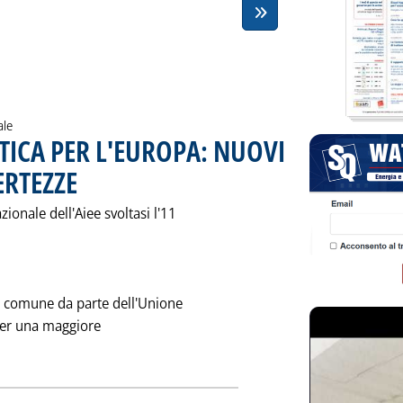
ale
TICA PER L'EUROPA: NUOVI
ERTEZZE
. Pubblicata sabato 22 aprile 1995 alle 0.0.
ionale dell'Aiee svoltasi l'11
a comune da parte dell'Unione
 per una maggiore
ggi tutta la notizia: 'UNA POLITICA ENERGETICA PER L'EUROP