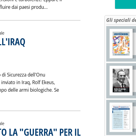
Leggi tutta la notizia: 'L'ITALIA ALLA FI
fluire dai paesi produ...
Gli speciali d
ale
LL'IRAQ
. Pubblicata sabato 08 aprile 1995 alle 0.0.
o di Sicurezza dell'Onu
inviato in Iraq, Rolf Ekeus,
mpo delle armi biologiche. Se
utta la notizia: 'BRACCIO DI FERRO SULL'IRAQ'
ale
O LA "GUERRA" PER IL