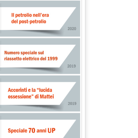
OLGIMENTO LA "GUERRA" PER IL PETROLIO ED IL GAS DEL CASPIO