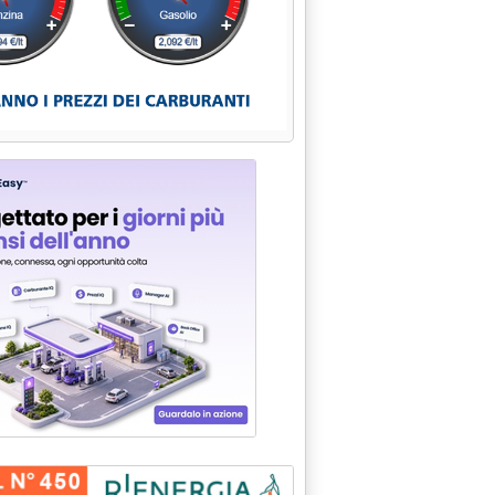
95 alle 0.0.
 A REVOCA SANZIONI ALL'IRAK'