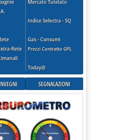
pagnie
Mercato Tutelato
.A.
BALLADUR FAVOREVOLE A REFERENDUM SU POLITICA ENERGETICA'
Indice Selectra - SQ
Rete
Gas - Consumi
xtra-Rete
Prezzi Contratto GPL
timanali
lle 0.0.
Today@
CONVEGNI
SEGNALAZIONI
 SU "ATR NEGOZIATO": DOPO EDF CRITICHE ANCHE DA MININDU
le 0.0.