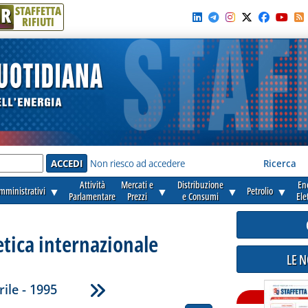
R
STAFFETTA
RIFIUTI
e'
Non riesco ad accedere
Ricerca
Attività
Mercati e
Distribuzione
En
amministrativi
▼
▼
▼
Petrolio
▼
Parlamentare
Prezzi
e Consumi
Ele
etica internazionale
LE 
rile - 1995