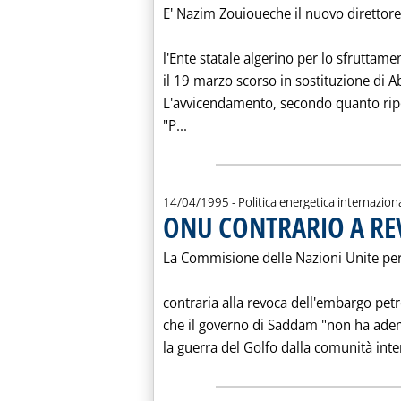
E' Nazim Zouioueche il nuovo direttore
l'Ente statale algerino per lo sfruttam
il 19 marzo scorso in sostituzione di 
L'avvicendamento, secondo quanto ripo
Leggi tutta la notizia: '... E D
"P...
14/04/1995
- Politica energetica internazion
ONU CONTRARIO A REV
La Commisione delle Nazioni Unite per 
contraria alla revoca dell'embargo petr
che il governo di Saddam "non ha ade
la guerra del Golfo dalla comunità inter