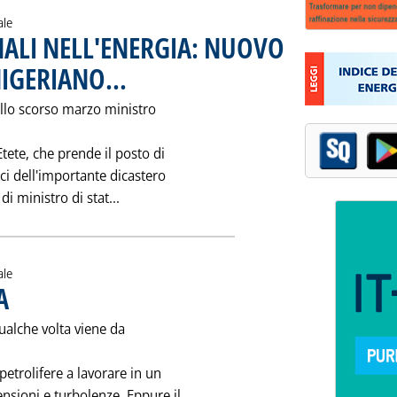
ale
ALI NELL'ENERGIA: NUOVO
IGERIANO...
. Pubblicata venerdì 14 aprile 1995 alle 0.0.
ello scorso marzo ministro
Etete, che prende il posto di
ici dell'importante dicastero
Leggi tutta la notizia: 'NOMINE INTERNA
i ministro di stat...
ale
A
. Pubblicata sabato 08 aprile 1995 alle 0.0.
Qualche volta viene da
etrolifere a lavorare in un
ensioni e turbolenze. Eppure il