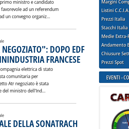
Margini Com
l primo ministro e candidato
to favorevole ad un referendum
Listini C.C.I.A
Leggi tutta la notizia: 'FRANCIA: 
 ad un convegno organiz...
Prezzi Italia
Stacchi Italia
Medie Extra-
ale
Andamento E
 NEGOZIATO": DOPO EDF
Chiusure Set
ININDUSTRIA FRANCESE
. Pubblicata sabato 15 aprile 1995 a
Prezzi Spot
ompagnia elettrica di stato
osta comunitaria per
EVENTI - 
detto Atr negoziato è stata
Leggi tutta la notizia: 'PROPOSTA UE
 del ministro dell'Ind...
ale
ERALE DELLA SONATRACH
. Pubblicata venerdì 14 aprile 1995 al