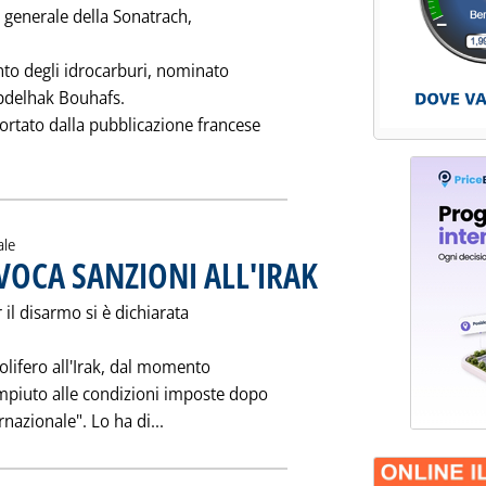
 generale della Sonatrach,
ento degli idrocarburi, nominato
Abdelhak Bouhafs.
rtato dalla pubblicazione francese
IRETTORE GENERALE DELLA SONATRACH'
ale
OCA SANZIONI ALL'IRAK
. Pubblicata venerdì 14 aprile 19
il disarmo si è dichiarata
olifero all'Irak, dal momento
mpiuto alle condizioni imposte dopo
Leggi tutta la notizia: 'ONU CONTRARIO
nazionale". Lo ha di...