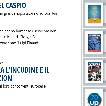
EL CASPIO
. Pubblicata sabato 08 aprile 1995 alle 0.0.
un grande esportatore di idrocarburi
stan hanno immense riserve ma non
 articolo di Giorgio S.
Leggi tutta la notizia: 'IN PIENO SV
entazione "Luigi Einaud...
ale
 L'INCUDINE E IL
ZIONI
. Pubblicata sabato 08 aprile 1995 alle 0.0.
dei loro concorrenti europei e