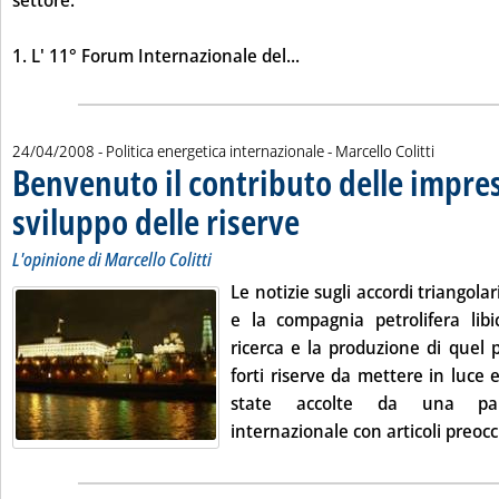
settore.
Leggi tutta la notizia: '
1.
L'
11° Forum Internazionale del...
di:
24/04/2008
- Politica energetica internazionale -
Marcello Colitti
Benvenuto il contributo delle impres
sviluppo delle riserve
. Sottotitolo: L'opinione di Marcello Co
. Pubblicata giovedì 24 aprile 2008 al
L'opinione di Marcello Colitti
Le notizie sugli accordi triangolar
e la compagnia petrolifera libi
ricerca e la produzione di quel
forti riserve da mettere in luce 
state accolte da una pa
internazionale con articoli preoccu