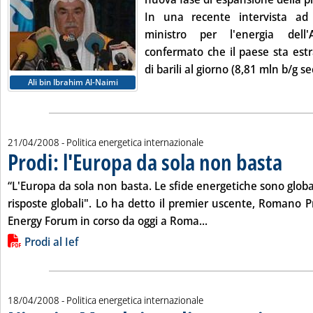
In una recente intervista ad 
ministro per l'energia dell
confermato che il paese sta estr
di barili al giorno (8,81 mln b/g se
Ali bin Ibrahim Al-Naimi
21/04/2008
- Politica energetica internazionale
Prodi: l'Europa da sola non basta
. Pubblic
“L'Europa da sola non basta. Le sfide energetiche sono glob
risposte globali". Lo ha detto il premier uscente, Romano Pr
Leggi tutta la notizia
Energy Forum in corso da oggi a Roma...
Lista allegati PDF alla notizia
Prodi al Ief
18/04/2008
- Politica energetica internazionale