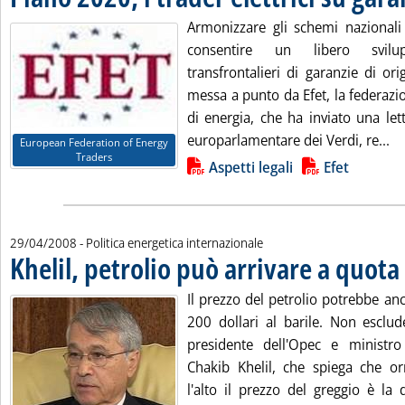
Armonizzare gli schemi nazionali 
consentire un libero svil
transfrontalieri di garanzie di ori
messa a punto da Efet, la federazi
di energia, che ha inviato una le
Le
europarlamentare dei Verdi, re...
European Federation of Energy
Traders
Lista allegati PDF alla notizia
Aspetti legali
Efet
29/04/2008
- Politica energetica internazionale
Khelil, petrolio può arrivare a quota
Il prezzo del petrolio potrebbe anc
200 dollari al barile. Non esclude
presidente dell'Opec e ministro 
Chakib Khelil, che spiega che o
l'alto il prezzo del greggio è la 