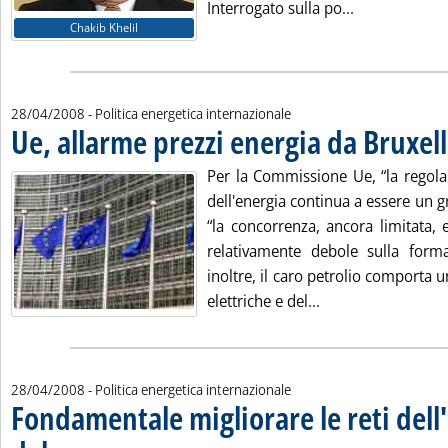
Leggi tutta la
Interrogato sulla po...
Chakib Khelil
28/04/2008
- Politica energetica internazionale
Ue, allarme prezzi energia da Bruxel
Per la Commissione Ue, “la regola
dell'energia continua a essere un 
“la concorrenza, ancora limitata, 
relativamente debole sulla form
inoltre, il caro petrolio comporta un
Leggi tutta la not
elettriche e del...
28/04/2008
- Politica energetica internazionale
Fondamentale migliorare le reti dell'e
. Sottotitolo: Per Bruxelles è un grave problema regolamentare i prezzi del
. Pubblicata lunedì 28 aprile 2008 alle 14.51.