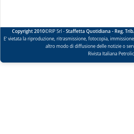
Copyright 2010
©RIP Srl -
Staffetta Quotidiana - Reg. Tri
E' vietata la riproduzione, ritrasmissione, fotocopia, immissione 
altro modo di diffusione delle notizie o ser
Rivista Italiana Petrol