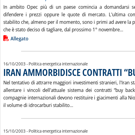
In ambito Opec più di un paese comincia a domandarsi se
difendere i prezzi oppure le quote di mercato. L'ultima co
stabilito che, almeno per il momento, sono i primi ad avere la p
Leggi
che è stato deciso di tagliare, dal prossimo 1° novembre...
Lista allegati PDF alla notizia
Allegato
16/10/2003
- Politica energetica internazionale
IRAN AMMORBIDISCE CONTRATTI “B
Nel tentativo di attrarre maggiori investimenti stranieri, l'Iran st
allentare i vincoli dell'attuale sistema dei contratti “buy bac
compagnie internazionali devono restituire i giacimenti alla N
Leggi tutta la notizia: 'I
il volume di idrocarburi stabilito...
15/10/2003
- Politica energetica internazionale