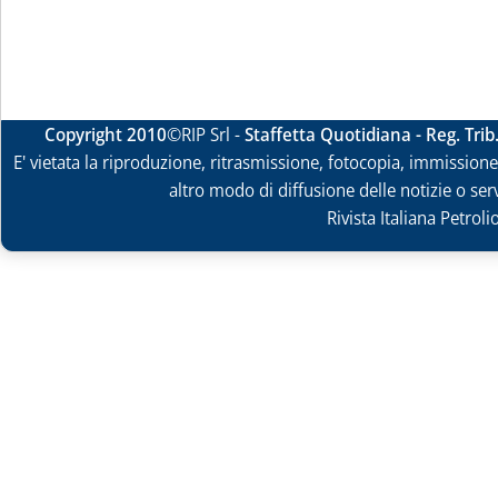
Copyright 2010
©RIP Srl -
Staffetta Quotidiana - Reg. Tri
E' vietata la riproduzione, ritrasmissione, fotocopia, immissione 
altro modo di diffusione delle notizie o ser
Rivista Italiana Petrol