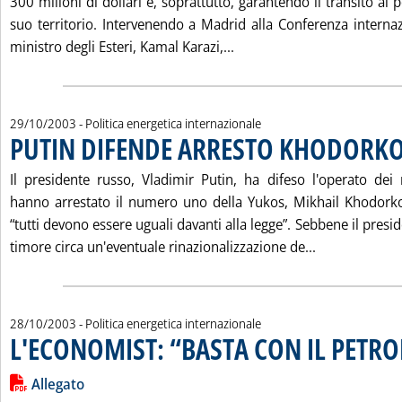
300 milioni di dollari e, soprattutto, garantendo il transito al 
suo territorio. Intervenendo a Madrid alla Conferenza internaz
Leggi tutta la notizia: 'I
ministro degli Esteri, Kamal Karazi,...
29/10/2003
- Politica energetica internazionale
PUTIN DIFENDE ARRESTO KHODORK
Il presidente russo, Vladimir Putin, ha difeso l'operato dei
hanno arrestato il numero uno della Yukos, Mikhail Khodork
“tutti devono essere uguali davanti alla legge”. Sebbene il presi
Leggi tutta 
timore circa un'eventuale rinazionalizzazione de...
28/10/2003
- Politica energetica internazionale
L'ECONOMIST: “BASTA CON IL PETRO
Leggi tutta la notizia: 'L'ECONOMIST: “BASTA CON IL PETROL
Lista allegati PDF alla notizia
Allegato