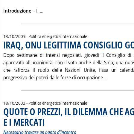
Leggi tutta la notizia: 'IL “MAXI-CARTEL
Introduzione –
Il ...
18/10/2003
- Politica energetica internazionale
IRAQ, ONU LEGITTIMA CONSIGLIO 
Dopo settimane di intensi negoziati, giovedì il Consiglio di
approvato all'unanimità, con il voto anche della Siria, una nuov
che rafforza il ruolo delle Nazioni Unite, fissa un calend
Leggi tutta
progressivo dei poteri dalle forze di occupazione...
18/10/2003
- Politica energetica internazionale
QUOTE O PREZZI, IL DILEMMA CHE A
E I MERCATI
. Sottotitolo: Necessario trovare un punto d'incontro
. Pubblicata sabato 18 ottobre 2003 alle 14.45.
Necessario trovare un punto d'incontro