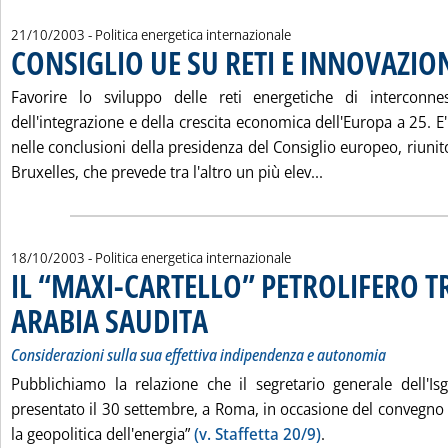
21/10/2003
- Politica energetica internazionale
CONSIGLIO UE SU RETI E INNOVAZIO
Favorire lo sviluppo delle reti energetiche di intercon
dell'integrazione e della crescita economica dell'Europa a 25. E'
nelle conclusioni della presidenza del Consiglio europeo, riunito
Leggi tutta la n
Bruxelles, che prevede tra l'altro un più elev...
18/10/2003
- Politica energetica internazionale
IL “MAXI-CARTELLO” PETROLIFERO T
ARABIA SAUDITA
. Sottotitolo: Considerazioni sulla sua effettiva i
. Pubblicata sabato 18 ottobre 2003 alle 14.48.
Considerazioni sulla sua effettiva indipendenza e autonomia
Pubblichiamo la relazione che il segretario generale dell'I
presentato il 30 settembre, a Roma, in occasione del convegn
la geopolitica dell'energia”
(v. Staffetta 20/9)
.