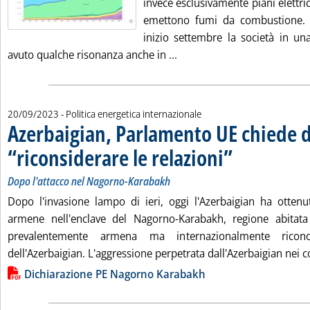
invece esclusivamente piani elettri
emettono fumi da combustione. 
inizio settembre la società in un
Leggi tutta la notizia: 'Ik
avuto qualche risonanza anche in ...
20/09/2023
- Politica energetica internazionale
Azerbaigian, Parlamento UE chiede d
“riconsiderare le relazioni”
. Sottotitolo: Dopo l'a
. Pubblicata mercoledì 
Dopo l'attacco nel Nagorno-Karabakh
Dopo l'invasione lampo di ieri, oggi l'Azerbaigian ha ottenu
armene nell'enclave del Nagorno-Karabakh, regione abitat
prevalentemente armena ma internazionalmente ricon
dell'Azerbaigian. L'aggressione perpetrata dall'Azerbaigian nei c
Lista allegati PDF alla notizia
Dichiarazione PE Nagorno Karabakh