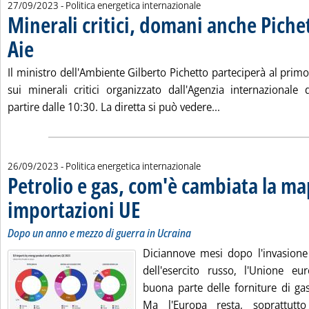
27/09/2023
- Politica energetica internazionale
Minerali critici, domani anche Pichet
Aie
. Pubblicata mercoledì 27 settembre 2023 alle 13.10.
Il ministro dell'Ambiente Gilberto Pichetto parteciperà al primo
sui minerali critici organizzato dall'Agenzia internazionale
Leggi tutta la noti
partire dalle 10:30. La diretta si può vedere...
26/09/2023
- Politica energetica internazionale
Petrolio e gas, com'è cambiata la ma
importazioni UE
. Sottotitolo: Dopo un anno e mezzo di guerra in Uc
. Pubblicata martedì 26 settembre 2023 alle 16.6.
Dopo un anno e mezzo di guerra in Ucraina
Diciannove mesi dopo l'invasione 
dell'esercito russo, l'Unione e
buona parte delle forniture di ga
Ma l'Europa resta, soprattutt