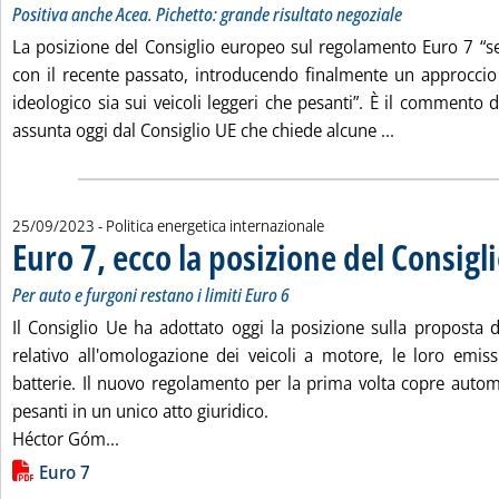
Positiva anche Acea. Pichetto: grande risultato negoziale
La posizione del Consiglio europeo sul regolamento Euro 7 “s
con il recente passato, introducendo finalmente un approccio
ideologico sia sui veicoli leggeri che pesanti”. È il commento
Leggi tutta l
assunta oggi dal Consiglio UE che chiede alcune ...
25/09/2023
- Politica energetica internazionale
Euro 7, ecco la posizione del Consigl
Per auto e furgoni restano i limiti Euro 6
Il Consiglio Ue ha adottato oggi la posizione sulla proposta
relativo all'omologazione dei veicoli a motore, le loro emiss
batterie. Il nuovo regolamento per la prima volta copre automo
pesanti in un unico atto giuridico.
Leggi tutta la notizia: 'Euro 7, ecco la posizione
Héctor Góm...
Lista allegati PDF alla notizia
Euro 7