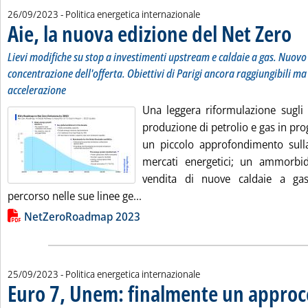
26/09/2023
- Politica energetica internazionale
Aie, la nuova edizione del Net Zero
. Sot
. Pub
Lievi modifiche su stop a investimenti upstream e caldaie a gas. Nuovo 
concentrazione dell'offerta. Obiettivi di Parigi ancora raggiungibili ma
accelerazione
Una leggera riformulazione sugli 
produzione di petrolio e gas in prog
un piccolo approfondimento sulla 
mercati energetici; un ammorbid
vendita di nuove caldaie a ga
Leggi tutta la notizia: 'Aie, la nu
percorso nelle sue linee ge...
Lista allegati PDF alla notizia
NetZeroRoadmap 2023
25/09/2023
- Politica energetica internazionale
Euro 7, Unem: finalmente un approcc