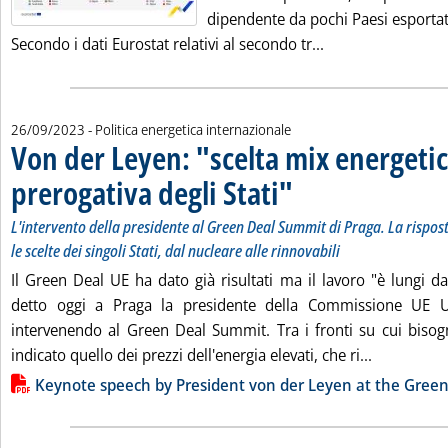
dipendente da pochi Paesi esportat
Leggi tutta la no
Secondo i dati Eurostat relativi al secondo tr...
26/09/2023
- Politica energetica internazionale
Von der Leyen: "scelta mix energetic
prerogativa degli Stati"
. Sottotitolo: L'intervento della 
. Pubblicata martedì 26 settembr
L'intervento della presidente al Green Deal Summit di Praga. La risposta
le scelte dei singoli Stati, dal nucleare alle rinnovabili
Il Green Deal UE ha dato già risultati ma il lavoro "è lungi dal
detto oggi a Praga la presidente della Commissione UE 
intervenendo al Green Deal Summit. Tra i fronti su cui biso
Leggi tutta
indicato quello dei prezzi dell'energia elevati, che ri...
Lista allegati PDF alla notizia
Keynote speech by President von der Leyen at the Gree