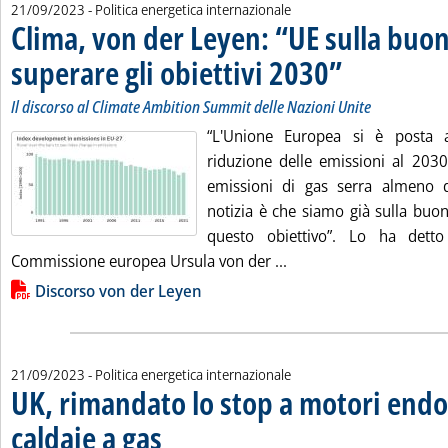
21/09/2023
- Politica energetica internazionale
Clima, von der Leyen: “UE sulla buo
superare gli obiettivi 2030”
. Sottotitolo: Il disco
. Pubblicata giovedì 2
Il discorso al Climate Ambition Summit delle Nazioni Unite
“L'Unione Europea si è posta am
riduzione delle emissioni al 2030
emissioni di gas serra almeno
notizia è che siamo già sulla buo
questo obiettivo”. Lo ha detto
Leggi tutta la notizia:
Commissione europea Ursula von der ...
Lista allegati PDF alla notizia
Discorso von der Leyen
21/09/2023
- Politica energetica internazionale
UK, rimandato lo stop a motori endo
caldaie a gas
. Pubblicata giovedì 21 settembre 2023 alle 15.24.