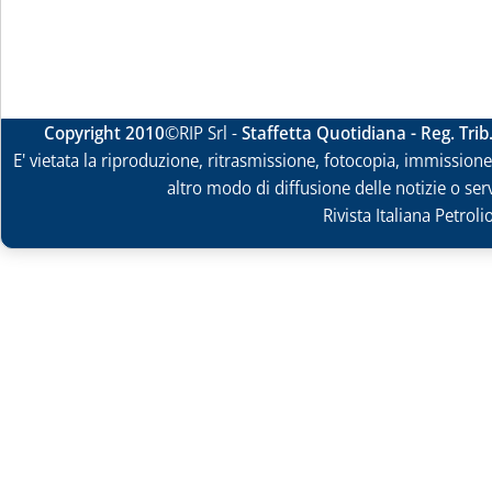
Copyright 2010
©RIP Srl -
Staffetta Quotidiana - Reg. Tri
E' vietata la riproduzione, ritrasmissione, fotocopia, immissione 
altro modo di diffusione delle notizie o ser
Rivista Italiana Petrol