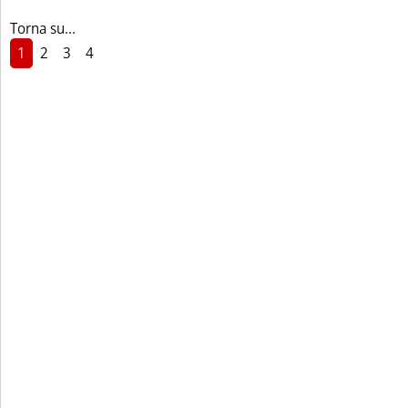
Torna su...
1
2
3
4