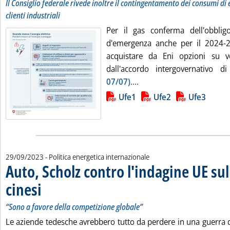
Il Consiglio federale rivede inoltre il contingentamento dei consumi di e
clienti industriali
Per il gas conferma dell'obbligo
d'emergenza anche per il 2024-2
acquistare da Eni opzioni su 
dall'accordo intergovernativo d
Leggi tutta la notizia: 'Sv
07/07)
....
Lista allegati PDF alla notizia
Ufe1
Ufe2
Ufe3
29/09/2023
- Politica energetica internazionale
Auto, Scholz contro l'indagine UE sul
cinesi
. Sottotitolo: “Sono a favore della competizione globale”
. Pubblicata venerdì 29 settembre 2023 alle 11.37.
“Sono a favore della competizione globale”
Le aziende tedesche avrebbero tutto da perdere in una guerra d