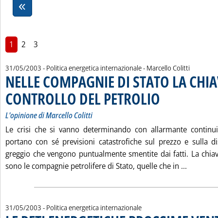
1
2
3
di:
31/05/2003
- Politica energetica internazionale -
Marcello Colitti
NELLE COMPAGNIE DI STATO LA CHIAV
CONTROLLO DEL PETROLIO
. Sottotitolo: L'opinione d
. Pubblicata sabato 31 m
L'opinione di Marcello Colitti
Le crisi che si vanno determinando con allarmante continu
portano con sé previsioni catastrofiche sul prezzo e sulla dis
greggio che vengono puntualmente smentite dai fatti. La chi
Leggi tu
sono le compagnie petrolifere di Stato, quelle che in ...
31/05/2003
- Politica energetica internazionale