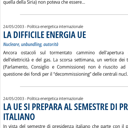
Leggi tutta la noti
quella della Siria) non poteva che essere...
24/05/2003
- Politica energetica internazionale
LA DIFFICILE ENERGIA UE
. Sottotitolo: Nucleare, unbundl
. Pubblicata sabato 24 maggio 
Nucleare, unbundling, autorità
Ancora ostacoli sul tormentato cammino dell'apertura 
dell'elettricità e del gas. La scorsa settimana, un vertice de
(Parlamento, Consiglio e Commissione) non è riuscito ad 
questione dei fondi per il “decommissioning” delle centrali nucl.
24/05/2003
- Politica energetica internazionale
LA UE SI PREPARA AL SEMESTRE DI P
ITALIANO
. Pubblicata sabato 24 maggio 2003 alle 15.14.
In vista del semestre di presidenza italiano che parte con il 