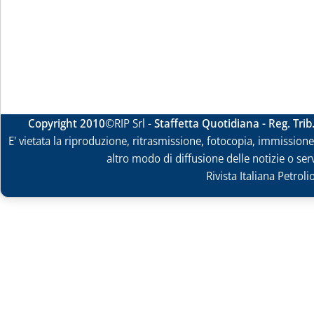
Copyright 2010
©RIP Srl -
Staffetta Quotidiana - Reg. Tri
E' vietata la riproduzione, ritrasmissione, fotocopia, immissione 
altro modo di diffusione delle notizie o ser
Rivista Italiana Petrol