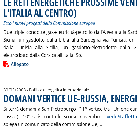
LE RETI ENERGETICHE PROSSIME VEN
L'ITALIA AL CENTRO)
. Sottotitolo: Ecco i nuovi progetti dell
. Pubblicata sabato 31 maggio 2003 alle 
Ecco i nuovi progetti della Commissione europea
Due triple condotte gas-elettricità-petrolio dall'Algeria alla Sar
Sicilia, un gasdotto dalla Libia alla Sardegna via Tunisia, un
dalla Tunisia alla Sicilia, un gasdotto-elettrodotto dalla 
Leggi tutta la notizia
elettrodotto dalla Corsica all'Italia. So...
Lista allegati PDF alla notizia
Allegato
30/05/2003
- Politica energetica internazionale
DOMANI VERTICE UE-RUSSIA, ENERG
Si terrà domani a San Pietroburgo l'11° vertice tra l'Unione e
russa (il 10° si è tenuto lo scorso novembre -
vedi Staffett
Leggi tutta la 
spiega un comunicato della commissione Ue,...