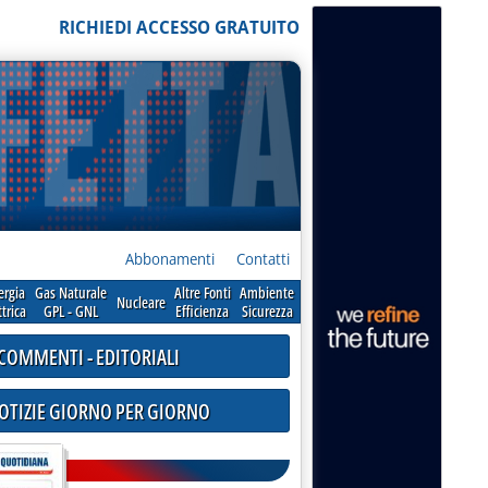
RICHIEDI ACCESSO GRATUITO
Abbonamenti
Contatti
ergia
Gas Naturale
Altre Fonti
Ambiente
Nucleare
ttrica
GPL - GNL
Efficienza
Sicurezza
COMMENTI - EDITORIALI
NOTIZIE GIORNO PER GIORNO