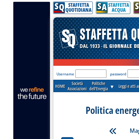
S
S
S
Q
A
STAFFETTA
STAFFETTA
QUOTIDIANA
ACQUA
'Modulo Login per acceder
Username
password
Società
Politiche
HOME
▼
Leggi e atti 
Associazioni
dell'Energia
Politica energ
Mag