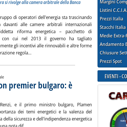
Margini Com
ra si rivolge alla camera arbitrale della Banca
Listini C.C.I.A
ruppo di operatori dell'energia sta trascinando
Prezzi Italia
 davanti alle camere arbitrali internazionali
Stacchi Italia
siddetta riforma energetica – pacchetto di
Medie Extra-
ti con cui nel 2013 il governo ha tagliato
Andamento E
amente gli incentivi alle rinnovabili e altre forme
Leggi tutta la notizia: 'Riforma elettrica, Spagna 
azione regola...
Chiusure Set
Prezzi Spot
EVENTI - 
ale
on premier bulgaro: è
ubblicata mercoledì 28 maggio 2014 alle 18.18.
 Renzi, e il primo ministro bulgaro, Plamen
portanza dei temi energetici e la valenza del
a della sicurezza e dell'indipendenza energetica
Leggi tutta la notizia: 'South Stream, Renzi con 
una nota dif...