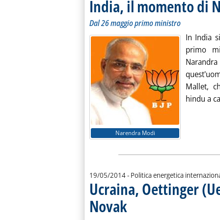
India, il momento di
Dal 26 maggio primo ministro
In India 
primo min
Narandra
quest'uom
Mallet, c
hindu a ca
Narendra Modi
19/05/2014
- Politica energetica internazion
Ucraina, Oettinger (U
Novak
. Sottotitolo: Prossimo incontro a tre U
. Pubblicata lunedì 19 maggio 2014 alle