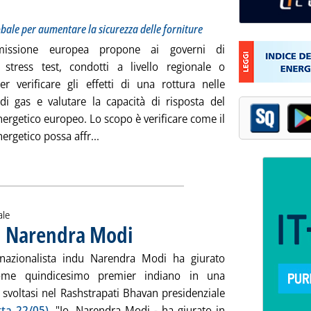
bale per aumentare la sicurezza delle forniture
issione europea propone ai governi di
e stress test, condotti a livello regionale o
per verificare gli effetti di una rottura nelle
 di gas e valutare la capacità di risposta del
ergetico europeo. Lo scopo è verificare come il
Leggi tutta la notizia: 'Gas, Bruxelles: stre
ergetico possa affr...
ia
ale
di Narendra Modi
. Pubblicata martedì 27 maggio 2014 alle 11.2.
 nazionalista indu Narendra Modi ha giurato
ome quindicesimo premier indiano in una
 svoltasi nel Rashstrapati Bhavan presidenziale
tta 22/05)
. "Io, Narendra Modi - ha giurato in