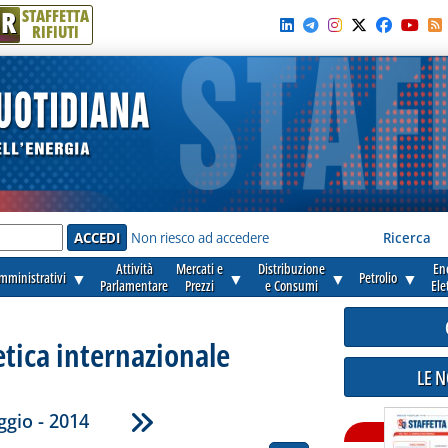
R
STAFFETTA
RIFIUTI
e'
Non riesco ad accedere
Ricerca
Attività
Mercati e
Distribuzione
En
amministrativi
▼
▼
▼
Petrolio
▼
Parlamentare
Prezzi
e Consumi
Ele
etica internazionale
LE 
gio - 2014