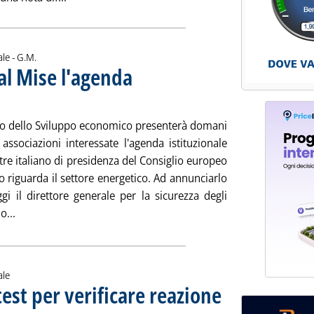
di:
ale -
G.M.
l Mise l'agenda
 maggio 2014 alle 16.15.
ero dello Sviluppo economico presenterà domani
 associazioni interessate l'agenda istituzionale
re italiano di presidenza del Consiglio europeo
 riguarda il settore energetico. Ad annunciarlo
gi il direttore generale per la sicurezza degli
Leggi tutta la notizia: 'Semestre Ue, domani al Mise l'agend
o...
ale
test per verificare reazione
Sottotitolo: La Commissione presenta una strategia globale per aumentare la sicurezza delle fo
Pubblicata mercoledì 28 maggio 2014 alle 15.56.