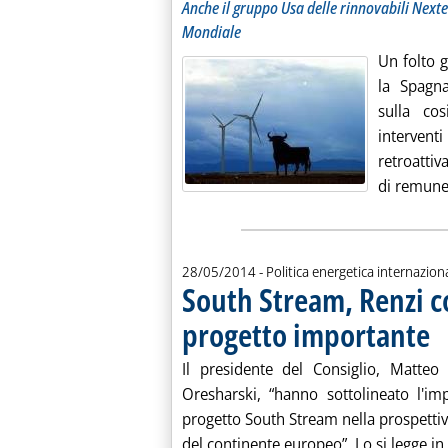
Anche il gruppo Usa delle rinnovabili Nexte
Mondiale
Un folto g
la Spagna
sulla co
interven
retroattiv
di remuner
28/05/2014
- Politica energetica internazion
South Stream, Renzi c
progetto importante
. P
Il presidente del Consiglio, Matteo
Oresharski, “hanno sottolineato l'im
progetto South Stream nella prospettiv
del continente europeo”. Lo si legge in 