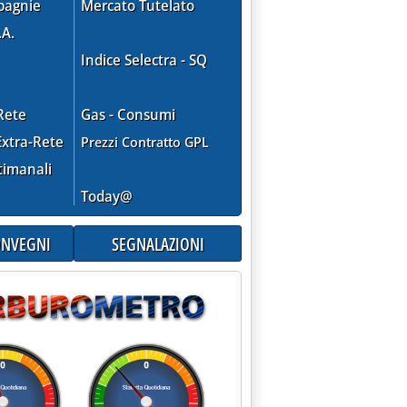
pagnie
Mercato Tutelato
.A.
Indice Selectra - SQ
Rete
Gas - Consumi
xtra-Rete
Prezzi Contratto GPL
fa il pieno di ricorsi'
timanali
Today@
CONVEGNI
SEGNALAZIONI
premier bulgaro: è progetto importante'