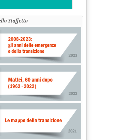
 di Narendra Modi'
ella Staffetta
ussia: ko o pareggio?'