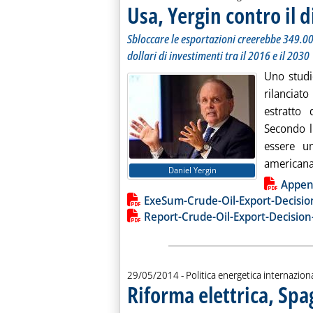
Usa, Yergin contro il d
Sbloccare le esportazioni creerebbe 349.000
dollari di investimenti tra il 2016 e il 2030
Uno studi
rilanciato
estratto
Secondo l
essere un
americana
Daniel Yergin
Lista allegati PDF alla notiz
Appen
ExeSum-Crude-Oil-Export-Decisi
Report-Crude-Oil-Export-Decisio
29/05/2014
- Politica energetica internazion
Riforma elettrica, Spag