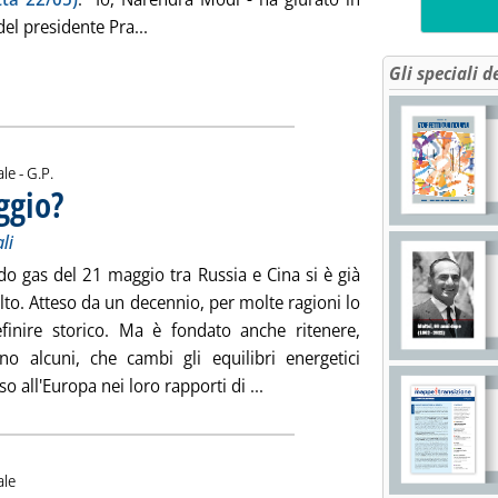
Leggi tutta la notizia: 'India, il giuramento
el presidente Pra...
Gli speciali d
di:
ale -
G.P.
ggio?
. Sottotitolo: L'accordo con la Cina oltre i titoli dei giornali
. Pubblicata venerdì 23 maggio 2014 alle 14.42.
ali
do gas del 21 maggio tra Russia e Cina si è già
lto. Atteso da un decennio, per molte ragioni lo
finire storico. Ma è fondato anche ritenere,
o alcuni, che cambi gli equilibri energetici
Leggi tutta la notizia: 'Ue e R
o all'Europa nei loro rapporti di ...
ale