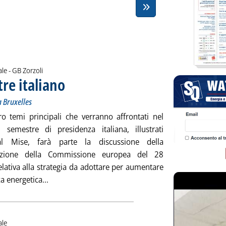
di:
ale -
GB Zorzoli
re italiano
. Sottotitolo: Rendere concreti alcuni obiettivi indicati da Bruxelles
. Pubblicata venerdì 30 maggio 2014 alle 11.53.
a Bruxelles
ro temi principali che verranno affrontati nel
 semestre di presidenza italiana, illustrati
al Mise, farà parte la discussione della
zione della Commissione europea del 28
lativa alla strategia da adottare per aumentare
Leggi tutta la notizia: 'L'occasione del semestre i
za energetica...
ale