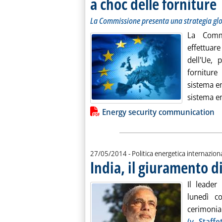
a choc delle forniture
La Commissione presenta una strategia glo
La Comm
effettuar
dell'Ue, 
forniture
sistema en
sistema en
Lista allegati PDF alla notiz
Energy security communication
27/05/2014
- Politica energetica internazion
India, il giuramento 
Il leader
lunedì c
cerimonia
(v. Staffe