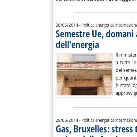
28/05/2014
- Politica energetica internazion
Semestre Ue, domani a
dell'energia
. Pubblicata mercoledì 28
Il minist
a tutte le
del semest
per quanto
è stato og
approvvigi
28/05/2014
- Politica energetica internazion
Gas, Bruxelles: stress 
. 
. 