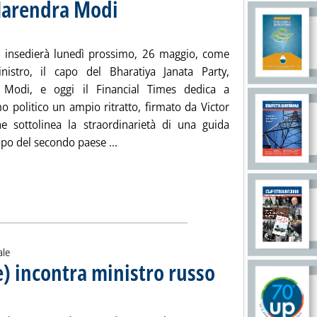
 Narendra Modi
. Sottotitolo: Dal 26 maggio primo ministro
. Pubblicata giovedì 22 maggio 2014 alle 11.57.
si insedierà lunedì prossimo, 26 maggio, come
istro, il capo del Bharatiya Janata Party,
 Modi, e oggi il Financial Times dedica a
o politico un ampio ritratto, firmato da Victor
he sottolinea la straordinarietà di una guida
Leggi tutta la notizia: 'India, il momen
po del secondo paese ...
ale
e) incontra ministro russo
e, Russia, Ucraina il 26 maggio, obiettivo soluzione nodo gas entro fine mese
 17.44.